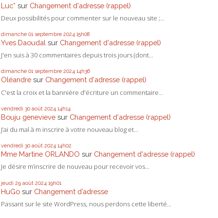
Luc*
sur
Changement d'adresse (rappel)
Deux possibilités pour commenter sur le nouveau site ;...
dimanche 01
septembre 2024
15h08
Yves Daoudal
sur
Changement d'adresse (rappel)
J'en suis à 30 commentaires depuis trois jours (dont...
dimanche 01
septembre 2024
14h36
Oléandre
sur
Changement d'adresse (rappel)
C'est la croix et la bannière d'écriture un commentaire...
vendredi 30
août 2024
14h14
Bouju genevieve
sur
Changement d'adresse (rappel)
J’ai du mal à m inscrire à votre nouveau blog et...
vendredi 30
août 2024
14h02
Mme Martine ORLANDO
sur
Changement d'adresse (rappel)
Je désire m’inscrire de nouveau pour recevoir vos...
jeudi 29
août 2024
19h01
HuGo
sur
Changement d’adresse
Passant sur le site WordPress, nous perdons cette liberté...