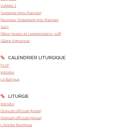
Vulgate 2
Septante (grec-français)
Nouveau Testament grec-français
Sacy
Fillion (textes et commentaires, pdf)
Glaire-Vigouroux
CALENDRIER LITURGIQUE
FSSP
Introibo
Le Barroux
LITURGIE
Introibo
Divinum officium (horæ)
Divinum officium (missa)
L'Année liturgique