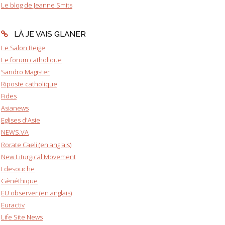
Le blog de Jeanne Smits
LÀ JE VAIS GLANER
Le Salon Beige
Le forum catholique
Sandro Magister
Riposte catholique
Fides
Asianews
Eglises d'Asie
NEWS.VA
Rorate Caeli (en anglais)
New Liturgical Movement
Fdesouche
Gènéthique
EU observer (en anglais)
Euractiv
Life Site News