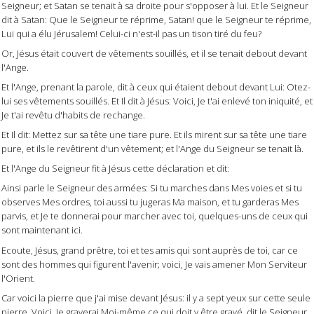
Seigneur; et Satan se tenait à sa droite pour s'opposer à lui. Et le Seigneur
dit à Satan: Que le Seigneur te réprime, Satan! que le Seigneur te réprime,
Lui qui a élu Jérusalem! Celui-ci n'est-il pas un tison tiré du feu?
Or, Jésus était couvert de vêtements souillés, et il se tenait debout devant
l'Ange.
Et l'Ange, prenant la parole, dit à ceux qui étaient debout devant Lui: Otez-
lui ses vêtements souillés. Et Il dit à Jésus: Voici, Je t'ai enlevé ton iniquité, et
Je t'ai revêtu d'habits de rechange.
Et Il dit: Mettez sur sa tête une tiare pure. Et ils mirent sur sa tête une tiare
pure, et ils le revêtirent d'un vêtement; et l'Ange du Seigneur se tenait là.
Et l'Ange du Seigneur fit à Jésus cette déclaration et dit:
Ainsi parle le Seigneur des armées: Si tu marches dans Mes voies et si tu
observes Mes ordres, toi aussi tu jugeras Ma maison, et tu garderas Mes
parvis, et Je te donnerai pour marcher avec toi, quelques-uns de ceux qui
sont maintenant ici.
Ecoute, Jésus, grand prêtre, toi et tes amis qui sont auprès de toi, car ce
sont des hommes qui figurent l'avenir; voici, Je vais amener Mon Serviteur
l'Orient.
Car voici la pierre que j'ai mise devant Jésus: il y a sept yeux sur cette seule
pierre. Voici, Je graverai Moi-même ce qui doit y être gravé, dit le Seigneur