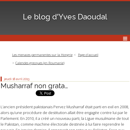
Le blog d'Yves Daoudal
Les menaces permanentes sur la Hongrie
Page d'accueil
Calendes grecques (en Roumanie)
jeudi 18
avril 2013
Musharraf non grata…
L’ancien président pakistanais Pervez Musharraf était parti en exil en 2008,
alors qu’une procédure de destitution allait être engagée contre lui par le
Parlement. En 2010, il a créé un nouveau parti, la Ligue musulmane de tout
le Pakistan, comme machine électorale destinée à lui faire reprendre le
pouvoir. En janvier dernier, il annonçait son retour au Pakistan. Face aux