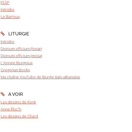
FSSP
Introibo
Le Barroux
LITURGIE
Introibo
Divinum officium (horæ)
Divinum officium (missa)
L'Année liturgique
Gregorian Books
Ma chaîne YouTube de liturgie italo-albanaise
A VOIR
Les dessins de Konk
Anne Floc'h
Les dessins de Chard