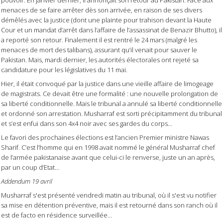
menaces de se faire arrêter dès son arrivée, en raison de ses divers
démêlés avec la justice (dont une plainte pour trahison devant la Haute
Cour et un mandat d’arrêt dans l’affaire de l’assassinat de Benazir Bhutto), il
a reporté son retour. Finalement il est rentré le 24 mars (malgré les
menaces de mort des talibans), assurant qu’il venait pour sauver le
Pakistan. Mais, mardi dernier, les autorités électorales ont rejeté sa
candidature pour les législatives du 11 mai.
Hier, il était convoqué par la justice dans une vieille affaire de limogeage
de magistrats. Ce devait être une formalité : une nouvelle prolongation de
sa liberté conditionnelle. Mais le tribunal a annulé sa liberté conditionnelle
et ordonné son arrestation. Musharraf est sorti précipitamment du tribunal
et s’est enfui dans son 4x4 noir avec ses gardes du corps…
Le favori des prochaines élections est l’ancien Premier ministre Nawas
Sharif. C’est l’homme qui en 1998 avait nommé le général Musharraf chef
de l’armée pakistanaise avant que celui-ci le renverse, juste un an après,
par un coup d’Etat…
Addendum 19 avril
Musharraf s'est présenté vendredi matin au tribunal, où il s'est vu notifier
sa mise en détention préventive, mais il est retourné dans son ranch où il
est de facto en résidence surveillée...