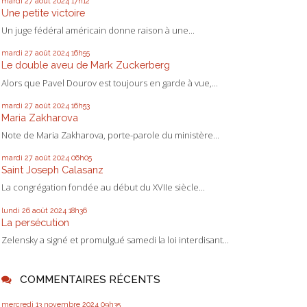
mardi 27
août 2024
17h12
Une petite victoire
Un juge fédéral américain donne raison à une...
mardi 27
août 2024
16h55
Le double aveu de Mark Zuckerberg
Alors que Pavel Dourov est toujours en garde à vue,...
mardi 27
août 2024
16h53
Maria Zakharova
Note de Maria Zakharova, porte-parole du ministère...
mardi 27
août 2024
06h05
Saint Joseph Calasanz
La congrégation fondée au début du XVIIe siècle...
lundi 26
août 2024
18h36
La persécution
Zelensky a signé et promulgué samedi la loi interdisant...
COMMENTAIRES RÉCENTS
mercredi 13
novembre 2024
09h35