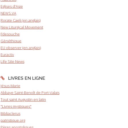
Eglises d'Asie
NEWS.VA
Rorate Caeli (en anglais)
New Liturgical Movement
Fdesouche
Gènéthique
EU observer (en anglais)
Euractiv
Life Site News
LIVRES EN LIGNE
Jésus-Marie
Abbaye Saint-Benoît de Port-Valais
Tout saint Augustin en latin
"Livres mystiques"
Bibliaclerus
patristique.org
Pères apostoliques