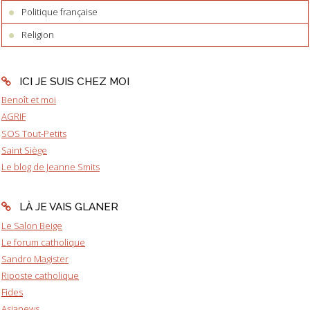
Politique française
Religion
ICI JE SUIS CHEZ MOI
Benoît et moi
AGRIF
SOS Tout-Petits
Saint Siège
Le blog de Jeanne Smits
LÀ JE VAIS GLANER
Le Salon Beige
Le forum catholique
Sandro Magister
Riposte catholique
Fides
Asianews