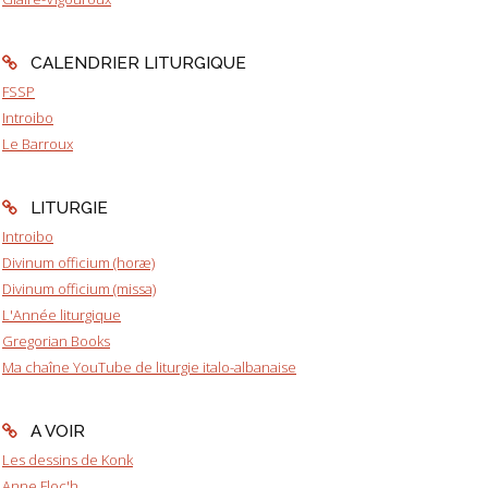
CALENDRIER LITURGIQUE
FSSP
Introibo
Le Barroux
LITURGIE
Introibo
Divinum officium (horæ)
Divinum officium (missa)
L'Année liturgique
Gregorian Books
Ma chaîne YouTube de liturgie italo-albanaise
A VOIR
Les dessins de Konk
Anne Floc'h