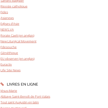
Sandro Magister
Riposte catholique
Fides
Asianews
Eglises d'Asie
NEWS.VA
Rorate Caeli (en anglais)
New Liturgical Movement
Fdesouche
Gènéthique
EU observer (en anglais)
Euractiv
Life Site News
LIVRES EN LIGNE
Jésus-Marie
Abbaye Saint-Benoît de Port-Valais
Tout saint Augustin en latin