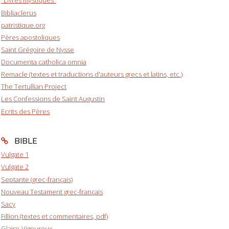
"Livres mystiques"
Bibliaclerus
patristique.org
Pères apostoliques
Saint Grégoire de Nysse
Documenta catholica omnia
Remacle (textes et traductions d'auteurs grecs et latins, etc.)
The Tertullian Project
Les Confessions de Saint Augustin
Ecrits des Pères
BIBLE
Vulgate 1
Vulgate 2
Septante (grec-français)
Nouveau Testament grec-français
Sacy
Fillion (textes et commentaires, pdf)
Glaire-Vigouroux