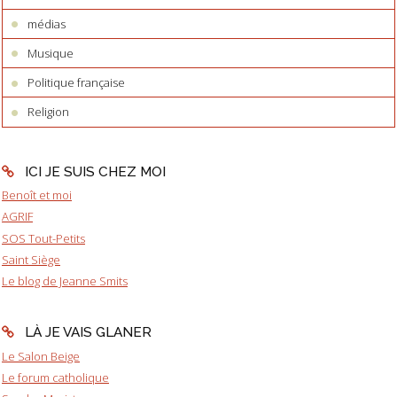
médias
Musique
Politique française
Religion
ICI JE SUIS CHEZ MOI
Benoît et moi
AGRIF
SOS Tout-Petits
Saint Siège
Le blog de Jeanne Smits
LÀ JE VAIS GLANER
Le Salon Beige
Le forum catholique