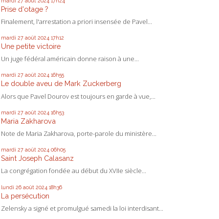
mardi 27
août 2024
17h24
Prise d'otage ?
Finalement, l'arrestation a priori insensée de Pavel...
mardi 27
août 2024
17h12
Une petite victoire
Un juge fédéral américain donne raison à une...
mardi 27
août 2024
16h55
Le double aveu de Mark Zuckerberg
Alors que Pavel Dourov est toujours en garde à vue,...
mardi 27
août 2024
16h53
Maria Zakharova
Note de Maria Zakharova, porte-parole du ministère...
mardi 27
août 2024
06h05
Saint Joseph Calasanz
La congrégation fondée au début du XVIIe siècle...
lundi 26
août 2024
18h36
La persécution
Zelensky a signé et promulgué samedi la loi interdisant...