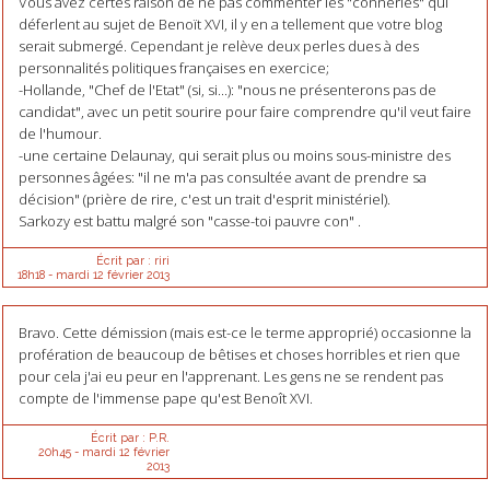
Vous avez certes raison de ne pas commenter les "conneries" qui
déferlent au sujet de Benoït XVI, il y en a tellement que votre blog
serait submergé. Cependant je relève deux perles dues à des
personnalités politiques françaises en exercice;
-Hollande, "Chef de l'Etat" (si, si...): "nous ne présenterons pas de
candidat", avec un petit sourire pour faire comprendre qu'il veut faire
de l'humour.
-une certaine Delaunay, qui serait plus ou moins sous-ministre des
personnes âgées: "il ne m'a pas consultée avant de prendre sa
décision" (prière de rire, c'est un trait d'esprit ministériel).
Sarkozy est battu malgré son "casse-toi pauvre con" .
Écrit par :
riri
18h18
-
mardi 12
février 2013
Bravo. Cette démission (mais est-ce le terme approprié) occasionne la
profération de beaucoup de bêtises et choses horribles et rien que
pour cela j'ai eu peur en l'apprenant. Les gens ne se rendent pas
compte de l'immense pape qu'est Benoît XVI.
Écrit par :
P.R.
20h45
-
mardi 12
février
2013