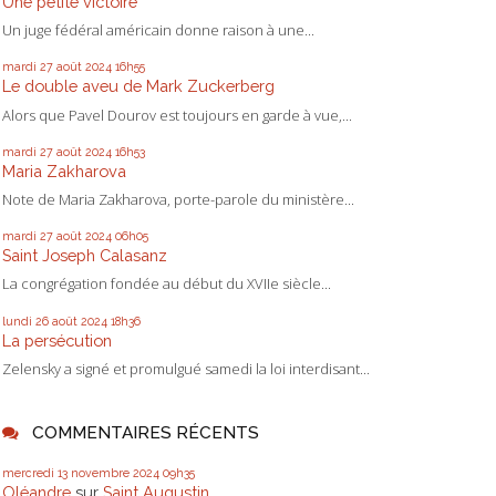
Une petite victoire
Un juge fédéral américain donne raison à une...
mardi 27
août 2024
16h55
Le double aveu de Mark Zuckerberg
Alors que Pavel Dourov est toujours en garde à vue,...
mardi 27
août 2024
16h53
Maria Zakharova
Note de Maria Zakharova, porte-parole du ministère...
mardi 27
août 2024
06h05
Saint Joseph Calasanz
La congrégation fondée au début du XVIIe siècle...
lundi 26
août 2024
18h36
La persécution
Zelensky a signé et promulgué samedi la loi interdisant...
COMMENTAIRES RÉCENTS
mercredi 13
novembre 2024
09h35
Oléandre
sur
Saint Augustin