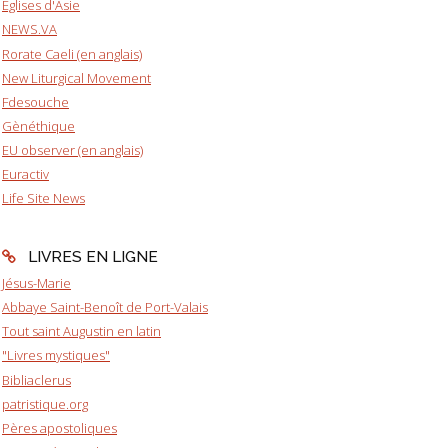
Eglises d'Asie
NEWS.VA
Rorate Caeli (en anglais)
New Liturgical Movement
Fdesouche
Gènéthique
EU observer (en anglais)
Euractiv
Life Site News
LIVRES EN LIGNE
Jésus-Marie
Abbaye Saint-Benoît de Port-Valais
Tout saint Augustin en latin
"Livres mystiques"
Bibliaclerus
patristique.org
Pères apostoliques