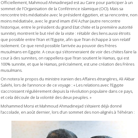
Officiellement, Mahmoud Ahmadinejad est au Caire pour participer à un
sommet de l’Organisation de la Conférence islamique (OCI). Mais sa
rencontre très médiatisée avec le président égyptien, et sa rencontre, non
moins médiatisée, avec le grand imam d’Al Azhar (autre rencontre
historique, entre le président du grand Etat chiite et la première autorité
sunnite), montrent le but réel de la visite : rétablir des liens aussi étroits
que possible entre l’Iran et l’Egypte, afin que l’Iran échappe à son relatif
isolement. Ce que rend possible l’arrivée au pouvoir des Frères
musulmans en Egypte. A ceux qui s’étonneraient de voir des chiites faire la
cour à des sunnites, on rappellera que l’Iran soutient le Hamas, qui est
100% sunnite, et que le Hamas, précisément, est une création des Frères
musulmans.
On notera le propos du ministre iranien des Affaires étrangères, Ali Akbar
Salehi, lors de l’annonce de ce voyage : « Les relations avec l’Egypte
s’accroissent régulièrement depuis la révolution populaire dans ce pays,
et cela découle de la volonté des deux peuples. »
Mohammed Morsi et Mahmoud Ahmadinejad s’étaient déjà donné
l’accolade, en août dernier, lors d’un sommet des non-alignés à Téhéran :