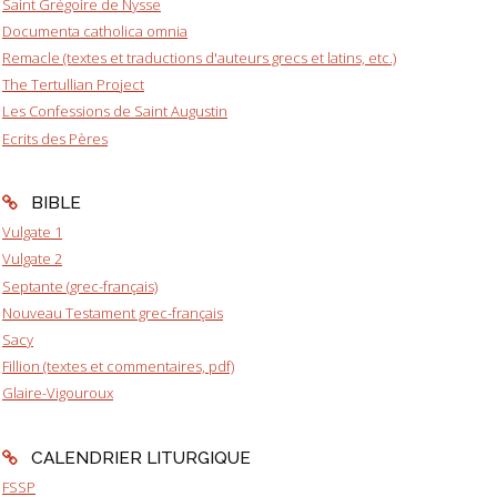
Saint Grégoire de Nysse
Documenta catholica omnia
Remacle (textes et traductions d'auteurs grecs et latins, etc.)
The Tertullian Project
Les Confessions de Saint Augustin
Ecrits des Pères
BIBLE
Vulgate 1
Vulgate 2
Septante (grec-français)
Nouveau Testament grec-français
Sacy
Fillion (textes et commentaires, pdf)
Glaire-Vigouroux
CALENDRIER LITURGIQUE
FSSP