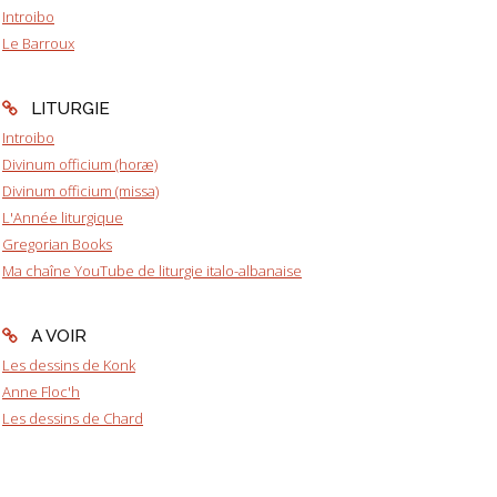
Introibo
Le Barroux
LITURGIE
Introibo
Divinum officium (horæ)
Divinum officium (missa)
L'Année liturgique
Gregorian Books
Ma chaîne YouTube de liturgie italo-albanaise
A VOIR
Les dessins de Konk
Anne Floc'h
Les dessins de Chard