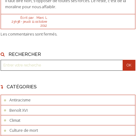
Il faut dire Non, s'opposer de toutes ses forces. Le reste, c'est de la
moraline pour nous affaiblir.
Écrit par :
Marc L
23h38
-
jeudi 11
octobre
2012
Les commentaires sont fermés.
RECHERCHER
CATÉGORIES
Antiracisme
Benoît XVI
Climat
Culture de mort