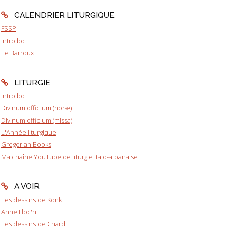
CALENDRIER LITURGIQUE
FSSP
Introibo
Le Barroux
LITURGIE
Introibo
Divinum officium (horæ)
Divinum officium (missa)
L'Année liturgique
Gregorian Books
Ma chaîne YouTube de liturgie italo-albanaise
A VOIR
Les dessins de Konk
Anne Floc'h
Les dessins de Chard