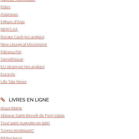
Fides
Asianews
Eglises d'Asie
NEWS.VA
Rorate Caeli (en anglais)
New Liturgical Movement
Fdesouche
Gènéthique
EU observer (en anglais)
Euractiv
Life Site News
LIVRES EN LIGNE
Jésus-Marie
Abbaye Saint-Benoît de Port-Valais
Tout saint Augustin en latin
"Livres mystiques"
Bibliaclerus