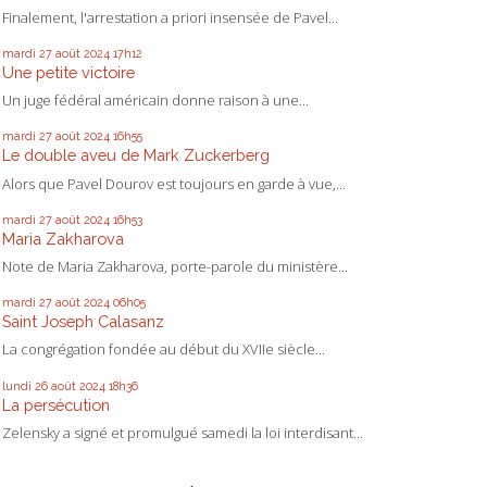
Finalement, l'arrestation a priori insensée de Pavel...
mardi 27
août 2024
17h12
Une petite victoire
Un juge fédéral américain donne raison à une...
mardi 27
août 2024
16h55
Le double aveu de Mark Zuckerberg
Alors que Pavel Dourov est toujours en garde à vue,...
mardi 27
août 2024
16h53
Maria Zakharova
Note de Maria Zakharova, porte-parole du ministère...
mardi 27
août 2024
06h05
Saint Joseph Calasanz
La congrégation fondée au début du XVIIe siècle...
lundi 26
août 2024
18h36
La persécution
Zelensky a signé et promulgué samedi la loi interdisant...