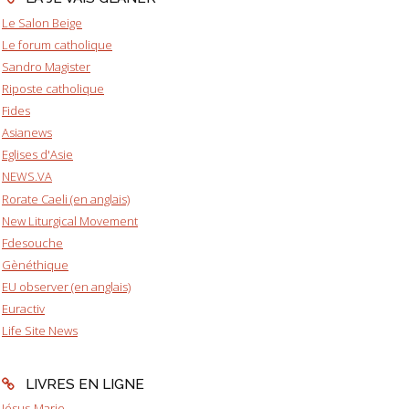
Le Salon Beige
Le forum catholique
Sandro Magister
Riposte catholique
Fides
Asianews
Eglises d'Asie
NEWS.VA
Rorate Caeli (en anglais)
New Liturgical Movement
Fdesouche
Gènéthique
EU observer (en anglais)
Euractiv
Life Site News
LIVRES EN LIGNE
Jésus-Marie