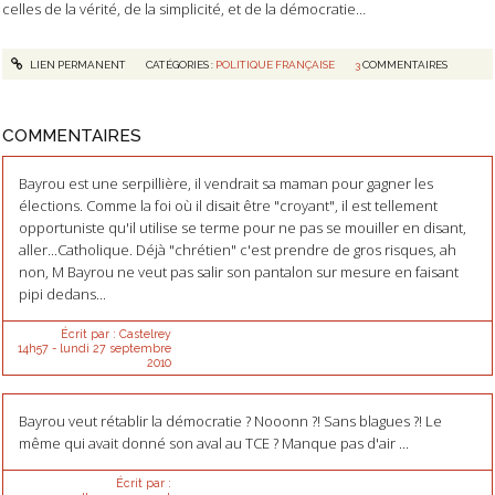
celles de la vérité, de la simplicité, et de la démocratie…
LIEN PERMANENT
CATÉGORIES :
POLITIQUE FRANÇAISE
3
COMMENTAIRES
COMMENTAIRES
Bayrou est une serpillière, il vendrait sa maman pour gagner les
élections. Comme la foi où il disait être "croyant", il est tellement
opportuniste qu'il utilise se terme pour ne pas se mouiller en disant,
aller...Catholique. Déjà "chrétien" c'est prendre de gros risques, ah
non, M Bayrou ne veut pas salir son pantalon sur mesure en faisant
pipi dedans...
Écrit par :
Castelrey
14h57
-
lundi 27
septembre
2010
Bayrou veut rétablir la démocratie ? Nooonn ?! Sans blagues ?! Le
même qui avait donné son aval au TCE ? Manque pas d'air ...
Écrit par :