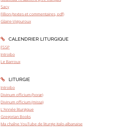
Sacy
Fillion (textes et commentaires, pdf)
Glaire-Vigouroux
CALENDRIER LITURGIQUE
FSSP
Introibo
Le Barroux
LITURGIE
Introibo
Divinum officium (horæ)
Divinum officium (missa)
L'Année liturgique
Gregorian Books
Ma chaîne YouTube de liturgie italo-albanaise