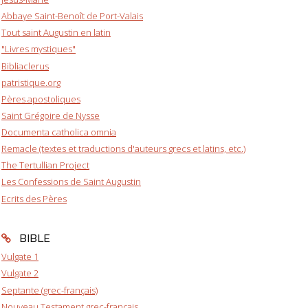
Abbaye Saint-Benoît de Port-Valais
Tout saint Augustin en latin
"Livres mystiques"
Bibliaclerus
patristique.org
Pères apostoliques
Saint Grégoire de Nysse
Documenta catholica omnia
Remacle (textes et traductions d'auteurs grecs et latins, etc.)
The Tertullian Project
Les Confessions de Saint Augustin
Ecrits des Pères
BIBLE
Vulgate 1
Vulgate 2
Septante (grec-français)
Nouveau Testament grec-français