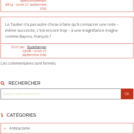
altercomprenant
16h14
-
lundi 27
septembre
2010
Le Taulier n'a pas autre chose à faire qu'à consacrer une note –
même succincte, c'est encore trop – à une insignifiance insigne
comme Bayrou, François ?
Écrit par :
Budelberger
23h08
-
lundi 27
septembre 2010
Les commentaires sont fermés.
RECHERCHER
CATÉGORIES
Antiracisme