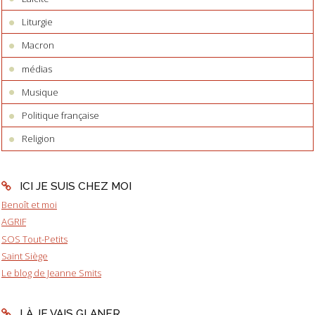
Liturgie
Macron
médias
Musique
Politique française
Religion
ICI JE SUIS CHEZ MOI
Benoît et moi
AGRIF
SOS Tout-Petits
Saint Siège
Le blog de Jeanne Smits
LÀ JE VAIS GLANER