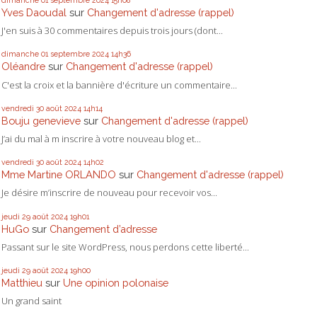
dimanche 01
septembre 2024
15h08
Yves Daoudal
sur
Changement d'adresse (rappel)
J'en suis à 30 commentaires depuis trois jours (dont...
dimanche 01
septembre 2024
14h36
Oléandre
sur
Changement d'adresse (rappel)
C'est la croix et la bannière d'écriture un commentaire...
vendredi 30
août 2024
14h14
Bouju genevieve
sur
Changement d'adresse (rappel)
J’ai du mal à m inscrire à votre nouveau blog et...
vendredi 30
août 2024
14h02
Mme Martine ORLANDO
sur
Changement d'adresse (rappel)
Je désire m’inscrire de nouveau pour recevoir vos...
jeudi 29
août 2024
19h01
HuGo
sur
Changement d’adresse
Passant sur le site WordPress, nous perdons cette liberté...
jeudi 29
août 2024
19h00
Matthieu
sur
Une opinion polonaise
Un grand saint