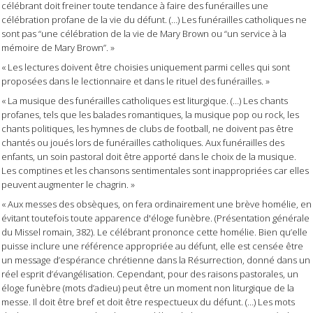
célébrant doit freiner toute tendance à faire des funérailles une
célébration profane de la vie du défunt. (…) Les funérailles catholiques ne
sont pas “une célébration de la vie de Mary Brown ou “un service à la
mémoire de Mary Brown”. »
« Les lectures doivent être choisies uniquement parmi celles qui sont
proposées dans le lectionnaire et dans le rituel des funérailles. »
« La musique des funérailles catholiques est liturgique. (…) Les chants
profanes, tels que les balades romantiques, la musique pop ou rock, les
chants politiques, les hymnes de clubs de football, ne doivent pas être
chantés ou joués lors de funérailles catholiques. Aux funérailles des
enfants, un soin pastoral doit être apporté dans le choix de la musique.
Les comptines et les chansons sentimentales sont inappropriées car elles
peuvent augmenter le chagrin. »
« Aux messes des obsèques, on fera ordinairement une brève homélie, en
évitant toutefois toute apparence d'éloge funèbre. (Présentation générale
du Missel romain, 382). Le célébrant prononce cette homélie. Bien qu’elle
puisse inclure une référence appropriée au défunt, elle est censée être
un message d’espérance chrétienne dans la Résurrection, donné dans un
réel esprit d’évangélisation. Cependant, pour des raisons pastorales, un
éloge funèbre (mots d’adieu) peut être un moment non liturgique de la
messe. Il doit être bref et doit être respectueux du défunt. (…) Les mots