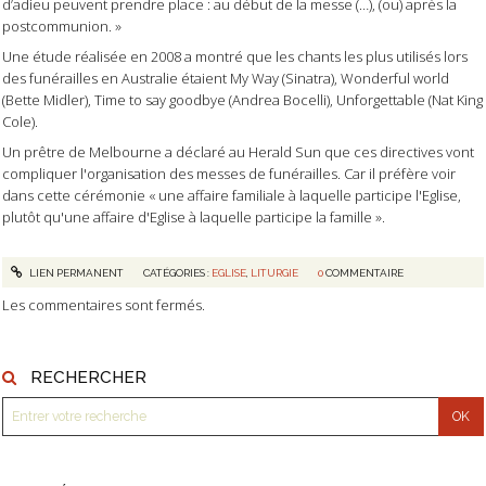
d’adieu peuvent prendre place : au début de la messe (…), (ou) après la
postcommunion. »
Une étude réalisée en 2008 a montré que les chants les plus utilisés lors
des funérailles en Australie étaient My Way (Sinatra), Wonderful world
(Bette Midler), Time to say goodbye (Andrea Bocelli), Unforgettable (Nat King
Cole).
Un prêtre de Melbourne a déclaré au Herald Sun que ces directives vont
compliquer l'organisation des messes de funérailles. Car il préfère voir
dans cette cérémonie
«
une affaire familiale à laquelle participe l'Eglise,
plutôt qu'une affaire d'Eglise à laquelle participe la famille
»
.
LIEN PERMANENT
CATÉGORIES :
EGLISE
,
LITURGIE
0
COMMENTAIRE
Les commentaires sont fermés.
RECHERCHER