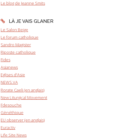
Le blog de Jeanne Smits
LÀ JE VAIS GLANER
Le Salon Beige
Le forum catholique
Sandro Magister
Riposte catholique
Fides
Asianews
Eglises d'Asie
NEWS.VA
Rorate Caeli (en anglais)
New Liturgical Movement
Fdesouche
Gènéthique
EU observer (en anglais)
Euractiv
Life Site News