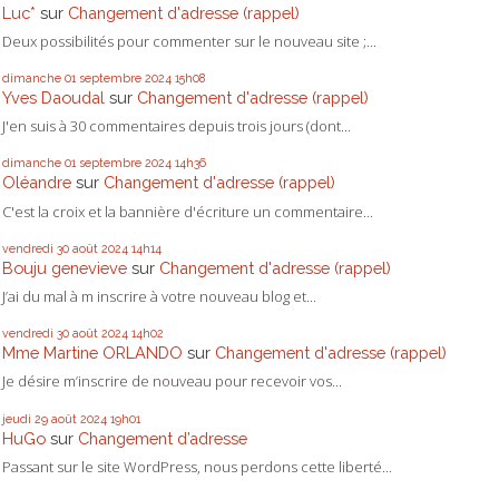
Luc*
sur
Changement d'adresse (rappel)
Deux possibilités pour commenter sur le nouveau site ;...
dimanche 01
septembre 2024
15h08
Yves Daoudal
sur
Changement d'adresse (rappel)
J'en suis à 30 commentaires depuis trois jours (dont...
dimanche 01
septembre 2024
14h36
Oléandre
sur
Changement d'adresse (rappel)
C'est la croix et la bannière d'écriture un commentaire...
vendredi 30
août 2024
14h14
Bouju genevieve
sur
Changement d'adresse (rappel)
J’ai du mal à m inscrire à votre nouveau blog et...
vendredi 30
août 2024
14h02
Mme Martine ORLANDO
sur
Changement d'adresse (rappel)
Je désire m’inscrire de nouveau pour recevoir vos...
jeudi 29
août 2024
19h01
HuGo
sur
Changement d’adresse
Passant sur le site WordPress, nous perdons cette liberté...