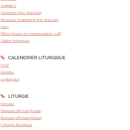
Vulgate 2
Septante (grec-français)
Nouveau Testament grec-français
Sacy
Fillion (textes et commentaires, pdf)
Glaire-Vigouroux
CALENDRIER LITURGIQUE
FSSP
Introibo
Le Barroux
LITURGIE
Introibo
Divinum officium (horæ)
Divinum officium (missa)
L'Année liturgique