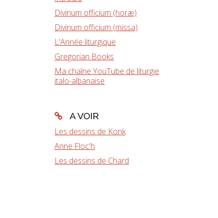
Divinum officium (horæ)
Divinum officium (missa)
L'Année liturgique
Gregorian Books
Ma chaîne YouTube de liturgie
italo-albanaise
A VOIR
Les dessins de Konk
Anne Floc'h
Les dessins de Chard