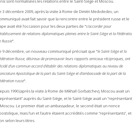
insi sont normalisées les relations entre le Saint-Siège et Moscou.
e 3 décembre 2009, après la visite à Rome de Dimitri Medvdedev, un
ommuniqué avait fait savoir que la rencontre entre le président russe et le
ape avait été l’occasion pour les deux parties de "
s’accorder pour
’établissement de relations diplomatiques pleines entre le Saint-Siège et la Fédérati
e Russie
".
e 9 décembre, un nouveau communiqué précisait que "
le Saint-Siège et la
édération Russe, désireux de promouvoir leurs rapports amicaux réciproques, ont
écidé d’un commun accord d’établir des relations diplomatiques au niveau de
onciature Apostolique de la part du Saint-Siège et d’ambassade de la part de la
édération russe
".
epuis 1990 (après la visite à Rome de Mikhaïl Gorbatchev), Moscou avait un
représentant” auprès du Saint-Siège, et le Saint-Siège avait un “représentant
 Moscou. Le premier était un ambassadeur, le second était un nonce
postolique, mais l’un et l’autre étaient accrédités comme “représentants”, et
on selon leurs titres.