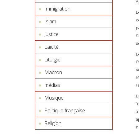
A
Immigration
L
c
Islam
p
Justice
l
d
Laïcité
L
Liturgie
F
d
Macron
N
médias
F
D
Musique
“
Politique française
à
a
Religion
n