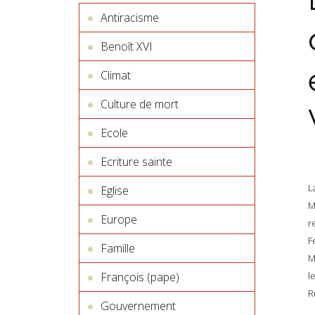
Antiracisme
Benoît XVI
Climat
Culture de mort
Ecole
Ecriture sainte
L
Eglise
M
Europe
r
F
Famille
M
François (pape)
l
R
Gouvernement