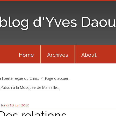
 blog d'Yves Daou
Home
Archives
About
a liberté reçue du Christ
Page d'accueil
Putsch à la Mosquée de Marseille…
lundi 28
juin 2010
Des relations