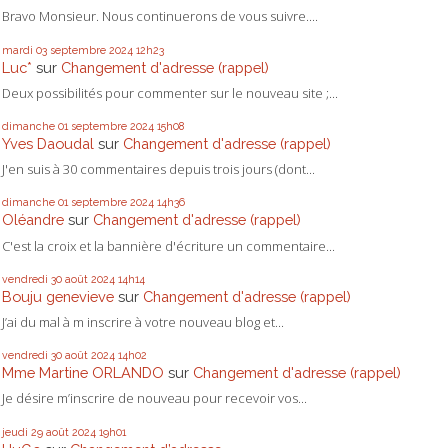
Bravo Monsieur. Nous continuerons de vous suivre....
mardi 03
septembre 2024
12h23
Luc*
sur
Changement d'adresse (rappel)
Deux possibilités pour commenter sur le nouveau site ;...
dimanche 01
septembre 2024
15h08
Yves Daoudal
sur
Changement d'adresse (rappel)
J'en suis à 30 commentaires depuis trois jours (dont...
dimanche 01
septembre 2024
14h36
Oléandre
sur
Changement d'adresse (rappel)
C'est la croix et la bannière d'écriture un commentaire...
vendredi 30
août 2024
14h14
Bouju genevieve
sur
Changement d'adresse (rappel)
J’ai du mal à m inscrire à votre nouveau blog et...
vendredi 30
août 2024
14h02
Mme Martine ORLANDO
sur
Changement d'adresse (rappel)
Je désire m’inscrire de nouveau pour recevoir vos...
jeudi 29
août 2024
19h01