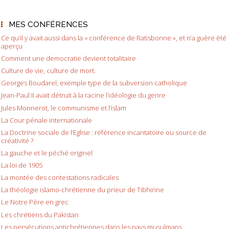
MES CONFÉRENCES
Ce qu’il y avait aussi dans la « conférence de Ratisbonne », et n’a guère été
aperçu
Comment une democratie devient totalitaire
Culture de vie, culture de mort.
Georges Boudarel, exemple type de la subversion catholique
Jean-Paul II avait détruit à la racine l’idéologie du genre
Jules Monnerot, le communisme et l’islam
La Cour pénale internationale
La Doctrine sociale de l’Eglise : référence incantatoire ou source de
créativité ?
La gauche et le péché originel
La loi de 1905
La montée des contestations radicales
La théologie islamo-chrétienne du prieur de Tibhirine
Le Notre Père en grec
Les chrétiens du Pakistan
Les persécutions antichrétiennes dans les pays musulmans