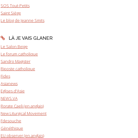
SOS Tout-Petits
Saint Siège
Le blog de Jeanne Smits
LÀ JE VAIS GLANER
Le Salon Beige
Le forum catholique
Sandro Magister
Riposte catholique
Fides
Asianews
Eglises d'Asie
NEWS.VA
Rorate Caeli (en anglais)
New Liturgical Movement
Fdesouche
Gènéthique
EU observer (en anglais)