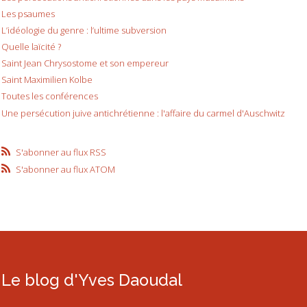
Les psaumes
L’idéologie du genre : l’ultime subversion
Quelle laïcité ?
Saint Jean Chrysostome et son empereur
Saint Maximilien Kolbe
Toutes les conférences
Une persécution juive antichrétienne : l'affaire du carmel d'Auschwitz
S'abonner au flux RSS
S'abonner au flux ATOM
Le blog d'Yves Daoudal