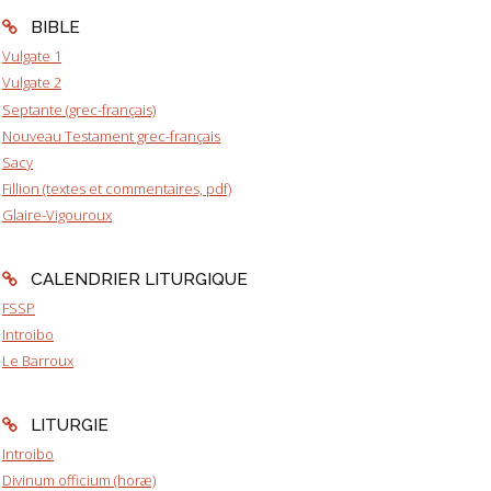
BIBLE
Vulgate 1
Vulgate 2
Septante (grec-français)
Nouveau Testament grec-français
Sacy
Fillion (textes et commentaires, pdf)
Glaire-Vigouroux
CALENDRIER LITURGIQUE
FSSP
Introibo
Le Barroux
LITURGIE
Introibo
Divinum officium (horæ)