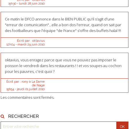
15h30
-
lundi 28
juin 2010
Ce matin le DFCO annonce dans le BIEN PUBLIC qu'il s'agit d'une
"erreur de comunication"...elle a bon dos l'erreur, quand on sait par
des footballeurs que l'équipe "de France" s'offre des buffets halal !!!
Écrit par :
oktavius
12h04
-
mardi 29
juin 2010
oktavius, vous enragez parce que vous ne pouvez pas imposer le
poisson le vendredi dans les restaurants ! ! et vos soupes au cochon
pour les pauvres, c'est quoi ?
Écrit par :
rony à La Dame
de Nage
15h54
-
jeudi 01
juillet 2010
Les commentaires sont fermés.
RECHERCHER