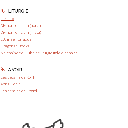
LITURGIE
Introibo
Divinum officium (horæ)
Divinum officium (missa)
L'Année liturgique
Gregorian Books
Ma chaîne YouTube de liturgie italo-albanaise
A VOIR
Les dessins de Konk
Anne Floc'h
Les dessins de Chard