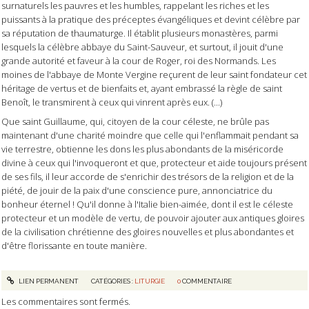
surnaturels les pauvres et les humbles, rappelant les riches et les
puissants à la pratique des préceptes évangéliques et devint célèbre par
sa réputation de thaumaturge. Il établit plusieurs monastères, parmi
lesquels la célèbre abbaye du Saint-Sauveur, et surtout, il jouit d'une
grande autorité et faveur à la cour de Roger, roi des Normands. Les
moines de l'abbaye de Monte Vergine reçurent de leur saint fondateur cet
héritage de vertus et de bienfaits et, ayant embrassé la règle de saint
Benoît, le transmirent à ceux qui vinrent après eux. (...)
Que saint Guillaume, qui, citoyen de la cour céleste, ne brûle pas
maintenant d'une charité moindre que celle qui l'enflammait pendant sa
vie terrestre, obtienne les dons les plus abondants de la miséricorde
divine à ceux qui l'invoqueront et que, protecteur et aide toujours présent
de ses fils, il leur accorde de s'enrichir des trésors de la religion et de la
piété, de jouir de la paix d'une conscience pure, annonciatrice du
bonheur éternel ! Qu'il donne à l'Italie bien-aimée, dont il est le céleste
protecteur et un modèle de vertu, de pouvoir ajouter aux antiques gloires
de la civilisation chrétienne des gloires nouvelles et plus abondantes et
d'être florissante en toute manière.
LIEN PERMANENT
CATÉGORIES :
LITURGIE
0
COMMENTAIRE
Les commentaires sont fermés.