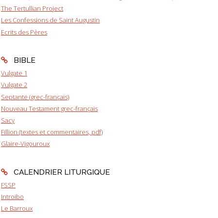
The Tertullian Project
Les Confessions de Saint Augustin
Ecrits des Pères
BIBLE
Vulgate 1
Vulgate 2
Septante (grec-français)
Nouveau Testament grec-français
Sacy
Fillion (textes et commentaires, pdf)
Glaire-Vigouroux
CALENDRIER LITURGIQUE
FSSP
Introibo
Le Barroux