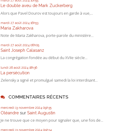
mardi 27
août 2024
16h55
Le double aveu de Mark Zuckerberg
Alors que Pavel Dourov est toujours en garde à vue,...
mardi 27
août 2024
16h53
Maria Zakharova
Note de Maria Zakharova, porte-parole du ministère...
mardi 27
août 2024
06h05
Saint Joseph Calasanz
La congrégation fondée au début du XVIIe siècle...
lundi 26
août 2024
18h36
La persécution
Zelensky a signé et promulgué samedi la loi interdisant...
COMMENTAIRES RÉCENTS
mercredi 13
novembre 2024
09h35
Oléandre
sur
Saint Augustin
Je ne trouve que ce moyen pour signaler que, une fois de...
mercredi 13
novembre 2024
09h34