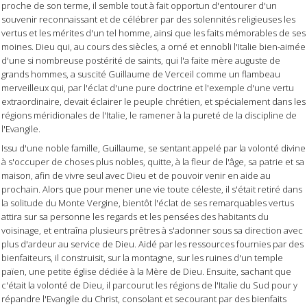
proche de son terme, il semble tout à fait opportun d'entourer d'un
souvenir reconnaissant et de célébrer par des solennités religieuses les
vertus et les mérites d'un tel homme, ainsi que les faits mémorables de ses
moines. Dieu qui, au cours des siècles, a orné et ennobli l'Italie bien-aimée
d'une si nombreuse postérité de saints, qui l'a faite mère auguste de
grands hommes, a suscité Guillaume de Verceil comme un flambeau
merveilleux qui, par l'éclat d'une pure doctrine et l'exemple d'une vertu
extraordinaire, devait éclairer le peuple chrétien, et spécialement dans les
régions méridionales de l'Italie, le ramener à la pureté de la discipline de
l'Evangile.
Issu d'une noble famille, Guillaume, se sentant appelé par la volonté divine
à s'occuper de choses plus nobles, quitte, à la fleur de l'âge, sa patrie et sa
maison, afin de vivre seul avec Dieu et de pouvoir venir en aide au
prochain. Alors que pour mener une vie toute céleste, il s'était retiré dans
la solitude du Monte Vergine, bientôt l'éclat de ses remarquables vertus
attira sur sa personne les regards et les pensées des habitants du
voisinage, et entraîna plusieurs prêtres à s'adonner sous sa direction avec
plus d'ardeur au service de Dieu. Aidé par les ressources fournies par des
bienfaiteurs, il construisit, sur la montagne, sur les ruines d'un temple
païen, une petite église dédiée à la Mère de Dieu. Ensuite, sachant que
c'était la volonté de Dieu, il parcourut les régions de l'Italie du Sud pour y
répandre l'Evangile du Christ, consolant et secourant par des bienfaits