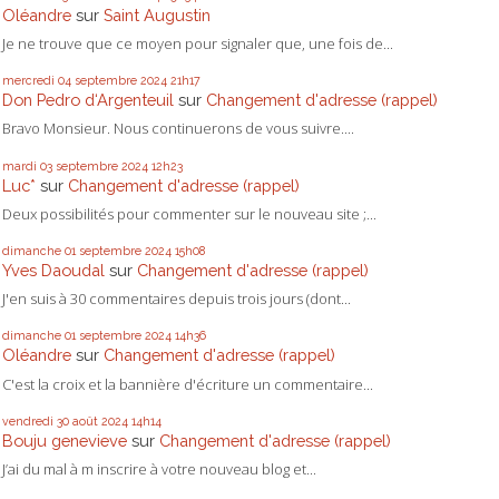
Oléandre
sur
Saint Augustin
Je ne trouve que ce moyen pour signaler que, une fois de...
mercredi 04
septembre 2024
21h17
Don Pedro d‘Argenteuil
sur
Changement d'adresse (rappel)
Bravo Monsieur. Nous continuerons de vous suivre....
mardi 03
septembre 2024
12h23
Luc*
sur
Changement d'adresse (rappel)
Deux possibilités pour commenter sur le nouveau site ;...
dimanche 01
septembre 2024
15h08
Yves Daoudal
sur
Changement d'adresse (rappel)
J'en suis à 30 commentaires depuis trois jours (dont...
dimanche 01
septembre 2024
14h36
Oléandre
sur
Changement d'adresse (rappel)
C'est la croix et la bannière d'écriture un commentaire...
vendredi 30
août 2024
14h14
Bouju genevieve
sur
Changement d'adresse (rappel)
J’ai du mal à m inscrire à votre nouveau blog et...