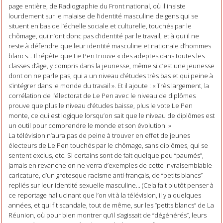
page entière, de Radiographie du Front national, où il insiste
lourdement sur le malaise de l’identité masculine de gens qui se
situent en bas de l’échelle sociale et culturelle, touchés par le
chômage, qui n’ont donc pas d’identité par le travail, et à qui il ne
reste à défendre que leur identité masculine et nationale d’hommes
blancs... Il répète que Le Pen trouve « des adeptes dans toutes les
classes d’âge, y compris dans la jeunesse, même si c’est une jeunesse
dont on ne parle pas, qui a un niveau d’études très bas et qui peine à
s’intégrer dans le monde du travail ». Et il ajoute : « Très largement, la
corrélation de l’électorat de Le Pen avec le niveau de diplômes
prouve que plus le niveau d’études baisse, plus le vote Le Pen
monte, ce qui est logique lorsqu’on sait que le niveau de diplômes est
un outil pour comprendre le monde et son évolution. »
La télévision n’aura pas de peine à trouver en effet de jeunes
électeurs de Le Pen touchés par le chômage, sans diplômes, qui se
sentent exclus, etc. Si certains sont de fait quelque peu “paumés”,
jamais en revanche on ne verra d’exemples de cette invraisemblable
caricature, d’un grotesque racisme anti-français, de “petits blancs”
repliés sur leur identité sexuelle masculine... (Cela fait plutôt penser à
ce reportage hallucinant que l’on vit à la télévision, il y a quelques
années, et qui fit scandale, tout de même, sur les “petits blancs” de La
Réunion, où pour bien montrer qu’il s’agissait de “dégénérés”, leurs