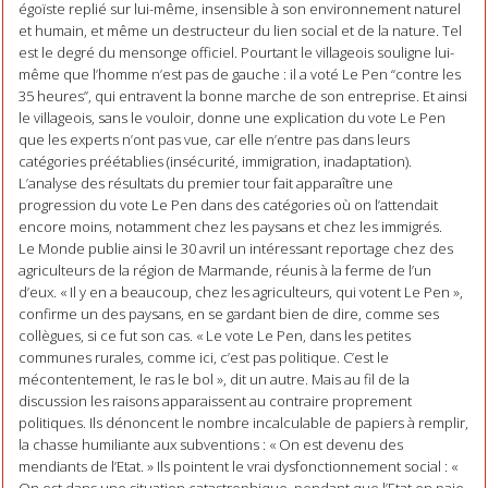
égoïste replié sur lui-même, insensible à son environnement naturel
et humain, et même un destructeur du lien social et de la nature. Tel
est le degré du mensonge officiel. Pourtant le villageois souligne lui-
même que l’homme n’est pas de gauche : il a voté Le Pen “contre les
35 heures”, qui entravent la bonne marche de son entreprise. Et ainsi
le villageois, sans le vouloir, donne une explication du vote Le Pen
que les experts n’ont pas vue, car elle n’entre pas dans leurs
catégories préétablies (insécurité, immigration, inadaptation).
L’analyse des résultats du premier tour fait apparaître une
progression du vote Le Pen dans des catégories où on l’attendait
encore moins, notamment chez les paysans et chez les immigrés.
Le Monde publie ainsi le 30 avril un intéressant reportage chez des
agriculteurs de la région de Marmande, réunis à la ferme de l’un
d’eux. « Il y en a beaucoup, chez les agriculteurs, qui votent Le Pen »,
confirme un des paysans, en se gardant bien de dire, comme ses
collègues, si ce fut son cas. « Le vote Le Pen, dans les petites
communes rurales, comme ici, c’est pas politique. C’est le
mécontentement, le ras le bol », dit un autre. Mais au fil de la
discussion les raisons apparaissent au contraire proprement
politiques. Ils dénoncent le nombre incalculable de papiers à remplir,
la chasse humiliante aux subventions : « On est devenu des
mendiants de l’Etat. » Ils pointent le vrai dysfonctionnement social : «