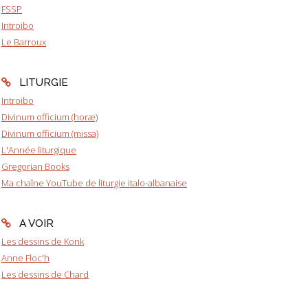
FSSP
Introibo
Le Barroux
LITURGIE
Introibo
Divinum officium (horæ)
Divinum officium (missa)
L'Année liturgique
Gregorian Books
Ma chaîne YouTube de liturgie italo-albanaise
A VOIR
Les dessins de Konk
Anne Floc'h
Les dessins de Chard