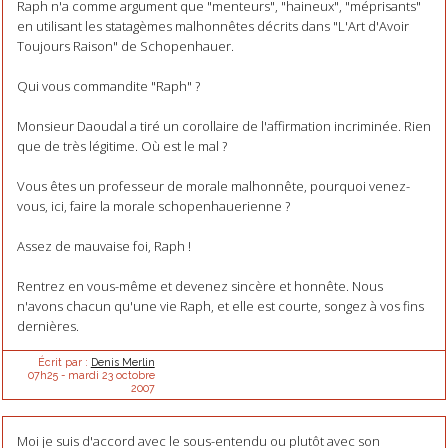
Raph n'a comme argument que "menteurs", "haineux", "méprisants"
en utilisant les statagèmes malhonnêtes décrits dans "L'Art d'Avoir
Toujours Raison" de Schopenhauer.
Qui vous commandite "Raph" ?
Monsieur Daoudal a tiré un corollaire de l'affirmation incriminée. Rien
que de très légitime. Où est le mal ?
Vous êtes un professeur de morale malhonnête, pourquoi venez-
vous, ici, faire la morale schopenhauerienne ?
Assez de mauvaise foi, Raph !
Rentrez en vous-même et devenez sincère et honnête. Nous
n'avons chacun qu'une vie Raph, et elle est courte, songez à vos fins
dernières.
Écrit par :
Denis Merlin
07h25
-
mardi 23
octobre
2007
Moi je suis d'accord avec le sous-entendu ou plutôt avec son