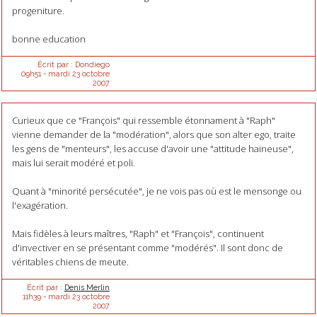
progeniture.
bonne education
Écrit par :
Dondiego
09h51
-
mardi 23
octobre
2007
Curieux que ce "François" qui ressemble étonnament à "Raph"
vienne demander de la "modération", alors que son alter ego, traite
les gens de "menteurs", les accuse d'avoir une "attitude haineuse",
mais lui serait modéré et poli.
Quant à "minorité persécutée", je ne vois pas où est le mensonge ou
l'exagération.
Mais fidèles à leurs maîtres, "Raph" et "François", continuent
d'invectiver en se présentant comme "modérés". Il sont donc de
véritables chiens de meute.
Écrit par :
Denis Merlin
11h39
-
mardi 23
octobre
2007