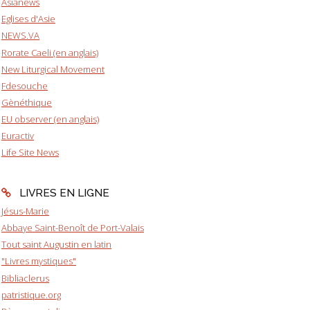
Asianews
Eglises d'Asie
NEWS.VA
Rorate Caeli (en anglais)
New Liturgical Movement
Fdesouche
Gènéthique
EU observer (en anglais)
Euractiv
Life Site News
LIVRES EN LIGNE
Jésus-Marie
Abbaye Saint-Benoît de Port-Valais
Tout saint Augustin en latin
"Livres mystiques"
Bibliaclerus
patristique.org