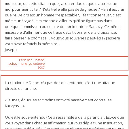
monsieur, de cette citation que j'ai entendue et que d'autres que
moi pourraient citer? N'était-elle elle pas dédaigneuse ? Mais il est vrai
que M. Delors est un homme "respectable", il fait "consensus", c'est
même un "sage". Je m'étonne d'ailleurs qu'il ne figure pas dans
quelque commission ou comité du bonimenteur Sarkozy. Ce même
misérable d'affirmer que ce traité devait donner de la croissance,
faire baisser le chômage.... Vous vous souvenez peut-être? J'espère
vous avoir rafraichi la mémoire.
Joseph
Écrit par :
Joseph
20h27
-
lundi 22
octobre
2007
La citation de Delors n'a pas de sous-entendu: c'est une attaque
directe et franche.
« Jeunes, éduqués et citadins ont voté massivement contre les
Kaczynski. »
Ou est le sous-entendu? Cela ressemble à de la paranoïa... Est-ce que
vous voyez dans chaque affirmation qui vous déplaît une insinuation,
une attaque déguisée. Pourtant cette phrase est parfaitement neutre