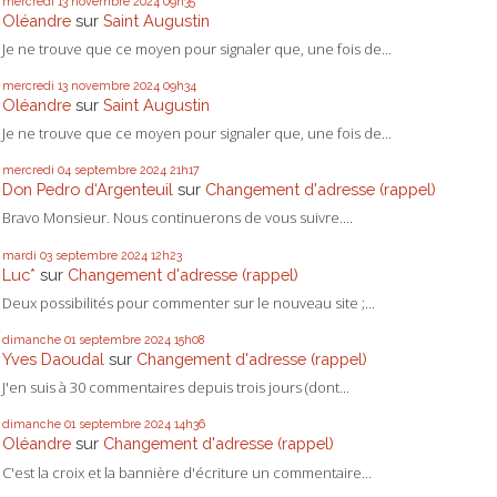
mercredi 13
novembre 2024
09h35
Oléandre
sur
Saint Augustin
Je ne trouve que ce moyen pour signaler que, une fois de...
mercredi 13
novembre 2024
09h34
Oléandre
sur
Saint Augustin
Je ne trouve que ce moyen pour signaler que, une fois de...
mercredi 04
septembre 2024
21h17
Don Pedro d‘Argenteuil
sur
Changement d'adresse (rappel)
Bravo Monsieur. Nous continuerons de vous suivre....
mardi 03
septembre 2024
12h23
Luc*
sur
Changement d'adresse (rappel)
Deux possibilités pour commenter sur le nouveau site ;...
dimanche 01
septembre 2024
15h08
Yves Daoudal
sur
Changement d'adresse (rappel)
J'en suis à 30 commentaires depuis trois jours (dont...
dimanche 01
septembre 2024
14h36
Oléandre
sur
Changement d'adresse (rappel)
C'est la croix et la bannière d'écriture un commentaire...