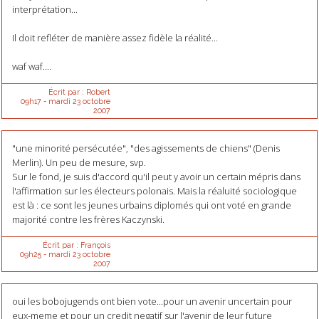
interprétation...
Il doit refléter de manière assez fidèle la réalité...
waf waf....
Écrit par :
Robert
09h17
-
mardi 23
octobre
2007
"une minorité persécutée", "des agissements de chiens" (Denis
Merlin). Un peu de mesure, svp.
Sur le fond, je suis d'accord qu'il peut y avoir un certain mépris dans
l'affirmation sur les électeurs polonais. Mais la réaluité sociologique
est là : ce sont les jeunes urbains diplomés qui ont voté en grande
majorité contre les frères Kaczynski.
Écrit par :
François
09h25
-
mardi 23
octobre
2007
oui les bobojugends ont bien vote...pour un avenir uncertain pour
eux-meme et pour un credit negatif sur l'avenir de leur future