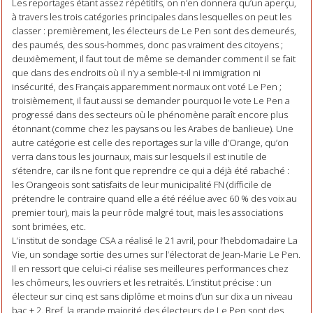
Les reportages étant assez répétitifs, on n’en donnera qu’un aperçu,
à travers les trois catégories principales dans lesquelles on peut les
classer : premièrement, les électeurs de Le Pen sont des demeurés,
des paumés, des sous-hommes, donc pas vraiment des citoyens ;
deuxièmement, il faut tout de même se demander comment il se fait
que dans des endroits où il n’y a semble-t-il ni immigration ni
insécurité, des Français apparemment normaux ont voté Le Pen ;
troisièmement, il faut aussi se demander pourquoi le vote Le Pen a
progressé dans des secteurs où le phénomène paraît encore plus
étonnant (comme chez les paysans ou les Arabes de banlieue). Une
autre catégorie est celle des reportages sur la ville d’Orange, qu’on
verra dans tous les journaux, mais sur lesquels il est inutile de
s’étendre, car ils ne font que reprendre ce qui a déjà été rabaché :
les Orangeois sont satisfaits de leur municipalité FN (difficile de
prétendre le contraire quand elle a été réélue avec 60 % des voix au
premier tour), mais la peur rôde malgré tout, mais les associations
sont brimées, etc.
L’institut de sondage CSA a réalisé le 21 avril, pour l’hebdomadaire La
Vie, un sondage sortie des urnes sur l’électorat de Jean-Marie Le Pen.
Il en ressort que celui-ci réalise ses meilleures performances chez
les chômeurs, les ouvriers et les retraités. L’institut précise : un
électeur sur cinq est sans diplôme et moins d’un sur dix a un niveau
bac + 2. Bref, la grande majorité des électeurs de Le Pen sont des