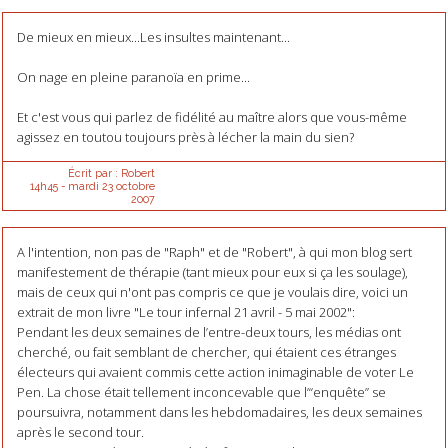
De mieux en mieux...Les insultes maintenant...
On nage en pleine paranoïa en prime...
Et c'est vous qui parlez de fidélité au maître alors que vous-même
agissez en toutou toujours près à lécher la main du sien?
Écrit par :
Robert
14h45
-
mardi 23
octobre
2007
A l'intention, non pas de "Raph" et de "Robert", à qui mon blog sert
manifestement de thérapie (tant mieux pour eux si ça les soulage),
mais de ceux qui n'ont pas compris ce que je voulais dire, voici un
extrait de mon livre "Le tour infernal 21 avril - 5 mai 2002":
Pendant les deux semaines de l’entre-deux tours, les médias ont
cherché, ou fait semblant de chercher, qui étaient ces étranges
électeurs qui avaient commis cette action inimaginable de voter Le
Pen. La chose était tellement inconcevable que l’“enquête” se
poursuivra, notamment dans les hebdomadaires, les deux semaines
après le second tour.