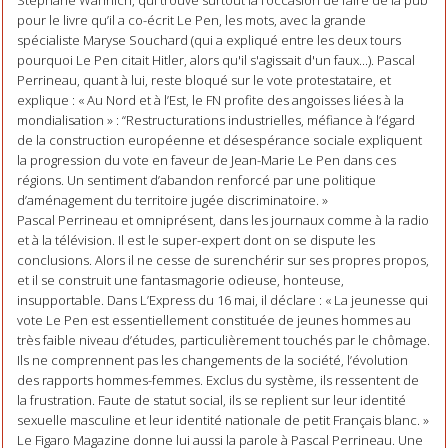
Stéphane Wahnich, qui trouve surtout là l’occasion de faire de la pub
pour le livre qu’il a co-écrit Le Pen, les mots, avec la grande
spécialiste Maryse Souchard (qui a expliqué entre les deux tours
pourquoi Le Pen citait Hitler, alors qu'il s'agissait d'un faux...). Pascal
Perrineau, quant à lui, reste bloqué sur le vote protestataire, et
explique : « Au Nord et à l’Est, le FN profite des angoisses liées à la
mondialisation » : “Restructurations industrielles, méfiance à l’égard
de la construction européenne et désespérance sociale expliquent
la progression du vote en faveur de Jean-Marie Le Pen dans ces
régions. Un sentiment d’abandon renforcé par une politique
d’aménagement du territoire jugée discriminatoire. »
Pascal Perrineau et omniprésent, dans les journaux comme à la radio
et à la télévision. Il est le super-expert dont on se dispute les
conclusions. Alors il ne cesse de surenchérir sur ses propres propos,
et il se construit une fantasmagorie odieuse, honteuse,
insupportable. Dans L’Express du 16 mai, il déclare : « La jeunesse qui
vote Le Pen est essentiellement constituée de jeunes hommes au
très faible niveau d’études, particulièrement touchés par le chômage.
Ils ne comprennent pas les changements de la société, l’évolution
des rapports hommes-femmes. Exclus du système, ils ressentent de
la frustration. Faute de statut social, ils se replient sur leur identité
sexuelle masculine et leur identité nationale de petit Français blanc. »
Le Figaro Magazine donne lui aussi la parole à Pascal Perrineau. Une