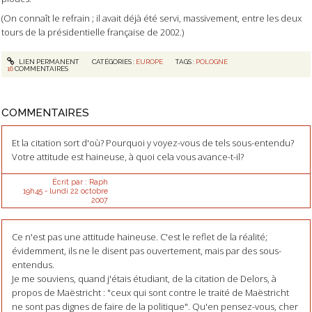
(On connaît le refrain ; il avait déjà été servi, massivement, entre les deux
tours de la présidentielle française de 2002.)
LIEN PERMANENT
CATÉGORIES :
EUROPE
TAGS :
POLOGNE
16
COMMENTAIRES
COMMENTAIRES
Et la citation sort d'où? Pourquoi y voyez-vous de tels sous-entendu?
Votre attitude est haineuse, à quoi cela vous avance-t-il?
Écrit par :
Raph
19h45
-
lundi 22
octobre
2007
Ce n'est pas une attitude haineuse. C'est le reflet de la réalité;
évidemment, ils ne le disent pas ouvertement, mais par des sous-
entendus.
Je me souviens, quand j'étais étudiant, de la citation de Delors, à
propos de Maëstricht : "ceux qui sont contre le traité de Maëstricht
ne sont pas dignes de faire de la politique". Qu'en pensez-vous, cher