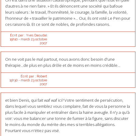
On est dans une situation catastrophique, pendant que l’Etat en paie
d’autres à ne rien faire. » Et ils dénoncent une société qui bafoue
leurs valeurs : le travail, l’honnêteté, le courage, la famille, la volonté,
l’honneur de « travailler le patrimoine »... Oui, ils ont voté Le Pen pour
ces raisons-là. Et ce sont de nobles, de profondes raisons.
Écrit par :
Yves Daoudal
15h10
-
mardi 23
octobre
2007
On ne voit pas le mal partout, nous avons donc besoin d'une
thérapie...de plus en plus drôle et de moins en moins crédible...
Écrit par :
Robert
15h30
-
mardi 23
octobre
2007
et bien Denis, qui fait waf waf ici? Votre sentiment de persécution,
dans lequel vous semblez vous complaire, fait de vous la personne la
plus facile à manipuler et entraîner dans la haine aveugle. Il n'y a qu'à
voir: vous me balancer une tonne de fumier à la figure, sans discuter
le moins du monde du mérite des mes si terribles allégations.
Pourtant vous n'étiez pas visé.