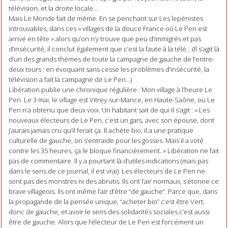
télévision, et la droite locale...
Mais Le Monde fait de même. En se penchant sur Les lepénistes
introuvables, dans ces « villages de la douce France où Le Pen est
arrivé en tête » alors qu’on n’y trouve que peu d’immigrés et pas
d’insécurité, il conclut également que c’est la faute à la télé... (Il s’agit là
d’un des grands thèmes de toute la campagne de gauche de l’entre-
deux tours : en évoquant sans cesse les problèmes d’insécurité, la
télévision a fait la campagne de Le Pen...)
Libération publie une chronique régulière : Mon village à l’heure Le
Pen. Le 3 mai, le village est Vitrey-sur-Mance, en Haute-Saône, où Le
Pen n’a obtenu que deux voix. Un habitant sait de qui il s’agit : « Les
nouveaux électeurs de Le Pen, c’est un gars, avec son épouse, dont
j’aurais jamais cru qu’il ferait ça. Il achète bio, il a une pratique
culturelle de gauche, on s’entraide pour les gosses. Mais il a voté
contre les 35 heures, ça le bloque financièrement. » Libération ne fait
pas de commentaire. Il y a pourtant là d’utiles indications (mais pas
dans le sens de ce journal, il est vrai). Les électeurs de Le Pen ne
sont pas des monstres ni des abrutis. Ils ont l’air normaux, s’étonne ce
brave villageois. Ils ont même l’air d’être “de gauche”. Parce que, dans
la propagande de la pensée unique, “acheter bio” c’est être Vert,
donc de gauche, et avoir le sens des solidarités sociales c’est aussi
être de gauche. Alors que l’électeur de Le Pen est forcément un