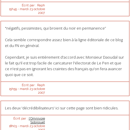
Écrit par :
Raph
15h45
-
mardi 23
octobre
2007
"négatifs, pessimistes, qui broient du noir en permanence”
Cela semble correspondre assez bien à la ligne éditoriale de ce blog
et du FN en général.
Cependant, je suis entièrement d'accord avec Monsieur Daoudal sur
le fait qu'il est trop facile de caricaturer l'électorat de Le Pen et que
ce n'est pas en ignorant les craintes des français qu'on fera avancer
quoi que ce soit.
Écrit par :
Raph
15h59
-
mardi 23
octobre
2007
Les deux 'décrédibilisateurs' ici sur cette page sont bien ridicules.
Écrit par :
l'Omnivore
Sobriquet
18h03
-
mardi 23
octobre
2007