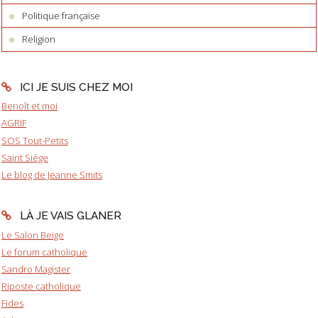
Politique française
Religion
ICI JE SUIS CHEZ MOI
Benoît et moi
AGRIF
SOS Tout-Petits
Saint Siège
Le blog de Jeanne Smits
LÀ JE VAIS GLANER
Le Salon Beige
Le forum catholique
Sandro Magister
Riposte catholique
Fides