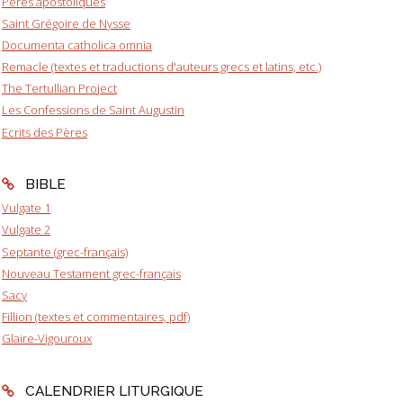
Pères apostoliques
Saint Grégoire de Nysse
Documenta catholica omnia
Remacle (textes et traductions d'auteurs grecs et latins, etc.)
The Tertullian Project
Les Confessions de Saint Augustin
Ecrits des Pères
BIBLE
Vulgate 1
Vulgate 2
Septante (grec-français)
Nouveau Testament grec-français
Sacy
Fillion (textes et commentaires, pdf)
Glaire-Vigouroux
CALENDRIER LITURGIQUE