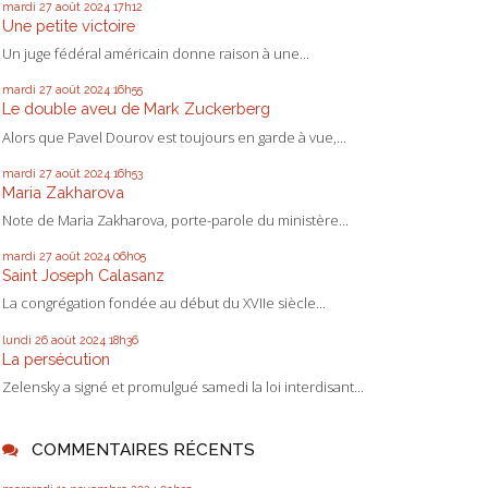
mardi 27
août 2024
17h12
Une petite victoire
Un juge fédéral américain donne raison à une...
mardi 27
août 2024
16h55
Le double aveu de Mark Zuckerberg
Alors que Pavel Dourov est toujours en garde à vue,...
mardi 27
août 2024
16h53
Maria Zakharova
Note de Maria Zakharova, porte-parole du ministère...
mardi 27
août 2024
06h05
Saint Joseph Calasanz
La congrégation fondée au début du XVIIe siècle...
lundi 26
août 2024
18h36
La persécution
Zelensky a signé et promulgué samedi la loi interdisant...
COMMENTAIRES RÉCENTS