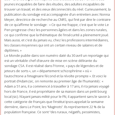
jeunes incapables de faire des études, des adultes incapables de
trouver un travail, et des vieux déconnectés du réel. Curieusement, la
publication du sondage est accompagnée d’un entretien avec Nonna
Meyer, directrice de recherche au CNRS, qui finit par dire le contraire
de ce qu’affirme le sondage : « Ce qui me frappe, c’est que le vote Le
Pen progresse chez les personnes âgées et dans les zones rurales,
ce qui confirme que la thématique de l’insécurité a pleinement joué.
Mais aussi, et c’est du jamais vu, chez les professions intermédiaires,
les classes moyennes qui ont un certain niveau de salaires et de
diplômes. »
Le Monde publie dans son numéro daté du 30 avril un reportage qui
est un véritable chef-d’œuvre de mise en scène délirante du
sondage CSA. Il est réalisé dans l’Yonne, « pays de légendes et de
jeteurs de sorts », un « département schizophrène » où «
l’autochtone a l’imaginaire fécond et la révolte prompte ». Et voici le
portrait d’Adam (sic, on remonte au premier âge de l’humanité) : «
Adam a 51 ans, il a commencé à travailler à 17 ans, il n’a jamais voyagé
hors de France, il est propriétaire de sa maison dans un petit bourg
local (sic). N’ayant jamais milité pour le FN, il appartient sans le savoir à
cette catégorie de Français que l’institut Ipsos appelait la semaine
dernière, dans Le Point, les “Maginots”. Ils représentent 22 % de la
population française. Ce sont “des ruraux, négatifs, pessimistes,