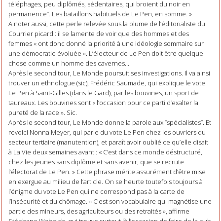
téléphages, peu diplômés, sédentaires, qui broient du noir en
permanence”. Les bataillons habituels de Le Pen, en somme. »
A noter aussi, cette perle relevée sous la plume de l’éditorialiste du
Courrier picard : il se lamente de voir que des hommes et des
femmes « ont donc donné la priorité à une idéologie sommaire sur
une démocratie évoluée ». L’électeur de Le Pen doit être quelque
chose comme un homme des cavernes...
Après le second tour, Le Monde poursuit ses investigations. Il va ainsi
trouver un ethnologue (sic), Frédéric Saumade, qui explique le vote
Le Pen à Saint-Gilles (dans le Gard), par les bouvines, un sport de
taureaux. Les bouvines sont « l’occasion pour ce parti d’exalter la
pureté de la race ». Sic.
Après le second tour, Le Monde donne la parole aux “spécialistes”. Et
revoici Nonna Meyer, qui parle du vote Le Pen chez les ouvriers du
secteur tertiaire (manutention), et paraît avoir oublié ce qu’elle disait
à La Vie deux semaines avant : « C’est dans ce monde déstructuré,
chez les jeunes sans diplôme et sans avenir, que se recrute
l’électorat de Le Pen. » Cette phrase mérite assurément d’être mise
en exergue au milieu de l’article. On se heurte toutefois toujours à
l’énigme du vote Le Pen qui ne correspond pas à la carte de
l’insécurité et du chômage. « C'est son vocabulaire qui magnétise une
partie des mineurs, des agriculteurs ou des retraités », affirme