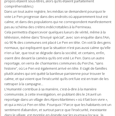
propos étaient sous-titrés, alors qu’ils étaient parfaitement
compréhensibles.)
Dans un tout autre registre, les médias se demandent pourquoi le
vote Le Pen progresse dans des endroits où apparemment tout est
calme, et dans des populations qui ne correspondent manifestement
pas au schéma des crétins indécrottables à la Perrineau.
Cela permettra d’apercevoir quelques lueurs de vérité, même à la
télévision, même dans “Envoyé spécial”, avec son enquête dans l’Ain,
où 90 % des communes ont placé Le Pen en tête. On voit là des gens
normaux, qui expliquent que la situation n’est pas aussi calme qu'elle
n'en a l’air, que tout se dégrade dans la société, et certains, enfin,
osent dire devant la caméra qu’ils ont voté Le Pen. Dans un autre
reportage, on verra de charmantes communes du Perche, “sans
histoire”, où Le Pen est également arrivé en tête. Il s’agit de familles
plutôt aisées qui ont quitté la banlieue parisienne pour trouver le
calme, et qui voient que l’insécurité qu’ils ont fuie est en train de les
rattraper à la campagne...
L’Humanité contribue à sa manière, c’est-à-dire à la manière
communiste, à cette investigation, en publiant dès le 24 avril un
reportage dans un village des Alpes-Maritimes « où il fait bon vivre »,
et qui a mis Le Pen en tête. Pourquoi ? Parce que les habitants ont un
sentiment d’abandon, et surtout parce que l’insécurité, inexistante
dans le village, est montée en épingle par les journaux locaux , la