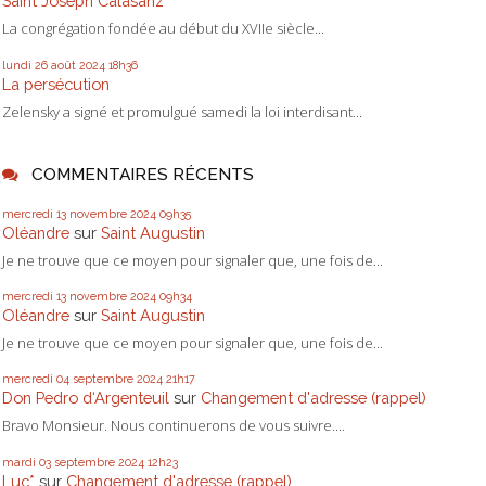
Saint Joseph Calasanz
La congrégation fondée au début du XVIIe siècle...
lundi 26
août 2024
18h36
La persécution
Zelensky a signé et promulgué samedi la loi interdisant...
COMMENTAIRES RÉCENTS
mercredi 13
novembre 2024
09h35
Oléandre
sur
Saint Augustin
Je ne trouve que ce moyen pour signaler que, une fois de...
mercredi 13
novembre 2024
09h34
Oléandre
sur
Saint Augustin
Je ne trouve que ce moyen pour signaler que, une fois de...
mercredi 04
septembre 2024
21h17
Don Pedro d‘Argenteuil
sur
Changement d'adresse (rappel)
Bravo Monsieur. Nous continuerons de vous suivre....
mardi 03
septembre 2024
12h23
Luc*
sur
Changement d'adresse (rappel)