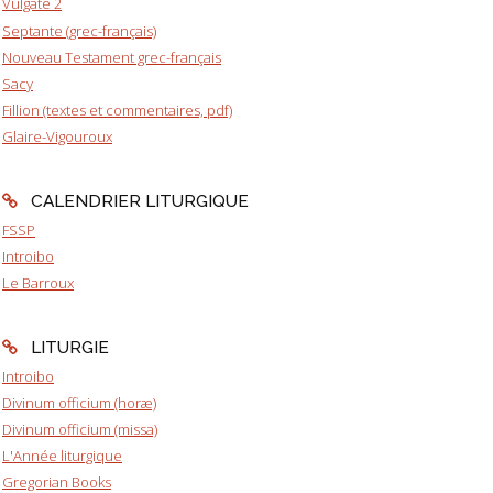
Vulgate 2
Septante (grec-français)
Nouveau Testament grec-français
Sacy
Fillion (textes et commentaires, pdf)
Glaire-Vigouroux
CALENDRIER LITURGIQUE
FSSP
Introibo
Le Barroux
LITURGIE
Introibo
Divinum officium (horæ)
Divinum officium (missa)
L'Année liturgique
Gregorian Books