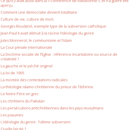
Ce qu’il y avait aussi dans la « conférence de Ratisbonne », et n’a guère été
aperçu
Comment une democratie devient totalitaire
Culture de vie, culture de mort.
Georges Boudarel, exemple type de la subversion catholique
Jean-Paul II avait détruit à la racine l’idéologie du genre
Jules Monnerot, le communisme et l’islam
La Cour pénale internationale
La Doctrine sociale de l’Eglise : référence incantatoire ou source de
créativité ?
La gauche et le péché originel
La loi de 1905
La montée des contestations radicales
La théologie islamo-chrétienne du prieur de Tibhirine
Le Notre Père en grec
Les chrétiens du Pakistan
Les persécutions antichrétiennes dans les pays musulmans
Les psaumes
L’idéologie du genre : l’ultime subversion
Quelle laïcité ?