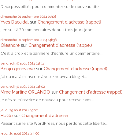
Deux possibilités pour commenter sur le nouveau site ;...
dimanche 01
septembre 2024
15h08
Yves Daoudal
sur
Changement d'adresse (rappel)
J'en suis à 30 commentaires depuis trois jours (dont...
dimanche 01
septembre 2024
14h36
Oléandre
sur
Changement d'adresse (rappel)
C'est la croix et la bannière d'écriture un commentaire...
vendredi 30
août 2024
14h14
Bouju genevieve
sur
Changement d'adresse (rappel)
J’ai du mal à m inscrire à votre nouveau blog et...
vendredi 30
août 2024
14h02
Mme Martine ORLANDO
sur
Changement d'adresse (rappel)
Je désire m’inscrire de nouveau pour recevoir vos...
jeudi 29
août 2024
19h01
HuGo
sur
Changement d’adresse
Passant sur le site WordPress, nous perdons cette liberté...
jeudi 29
août 2024
19h00