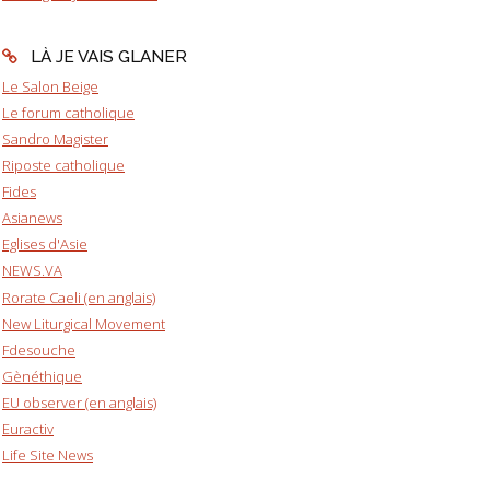
LÀ JE VAIS GLANER
Le Salon Beige
Le forum catholique
Sandro Magister
Riposte catholique
Fides
Asianews
Eglises d'Asie
NEWS.VA
Rorate Caeli (en anglais)
New Liturgical Movement
Fdesouche
Gènéthique
EU observer (en anglais)
Euractiv
Life Site News