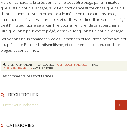
Mais un candidat à la présidentielle ne peut être piégé par un imitateur
que s’il a un double langage, s’il dit en confidence autre chose que ce qu’il
dit publiquement. Si son propos est le même en toute circonstance,
autrement dit s’il a des convictions et qu’il les exprime, il ne sera pas piégé,
c’est l’imitateur qui le sera, car il ne pourra rien tirer de sa supercherie.
Dire que l’on a peur d’être piégé, c’est avouer qu’on a un double langage.
Souvenons-nous comment Nicolas Domenech et Maurice Szafran avaient
cru piéger Le Pen sur l'antisémitisme, et comment ce sont eux qui furent
piégés, et condamnés.
LIEN PERMANENT
CATÉGORIES :
POLITIQUE FRANÇAISE
TAGS :
PRÉSIDENTIELLE
0
COMMENTAIRE
Les commentaires sont fermés.
RECHERCHER
CATÉGORIES