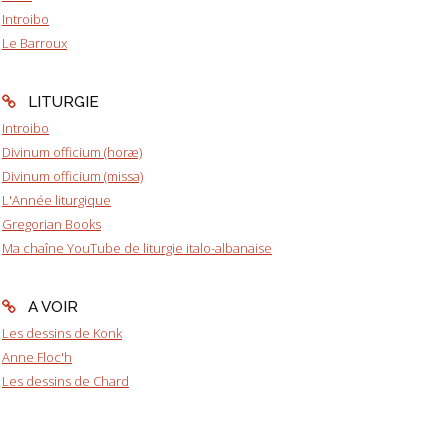
Introibo
Le Barroux
LITURGIE
Introibo
Divinum officium (horæ)
Divinum officium (missa)
L'Année liturgique
Gregorian Books
Ma chaîne YouTube de liturgie italo-albanaise
A VOIR
Les dessins de Konk
Anne Floc'h
Les dessins de Chard