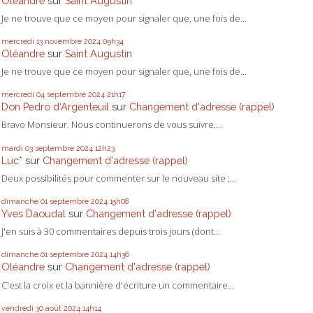
Oléandre
sur
Saint Augustin
Je ne trouve que ce moyen pour signaler que, une fois de...
mercredi 13
novembre 2024
09h34
Oléandre
sur
Saint Augustin
Je ne trouve que ce moyen pour signaler que, une fois de...
mercredi 04
septembre 2024
21h17
Don Pedro d‘Argenteuil
sur
Changement d'adresse (rappel)
Bravo Monsieur. Nous continuerons de vous suivre....
mardi 03
septembre 2024
12h23
Luc*
sur
Changement d'adresse (rappel)
Deux possibilités pour commenter sur le nouveau site ;...
dimanche 01
septembre 2024
15h08
Yves Daoudal
sur
Changement d'adresse (rappel)
J'en suis à 30 commentaires depuis trois jours (dont...
dimanche 01
septembre 2024
14h36
Oléandre
sur
Changement d'adresse (rappel)
C'est la croix et la bannière d'écriture un commentaire...
vendredi 30
août 2024
14h14