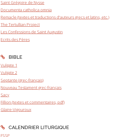
Saint Grégoire de Nysse
Documenta catholica omnia
Remacle (textes et traductions d'auteurs grecs et latins, etc.)
The Tertullian Project
Les Confessions de Saint Augustin
Ecrits des Pères
BIBLE
Vulgate 1
Vulgate 2
Septante (grec-français)
Nouveau Testament grec-français
Sacy
Fillion (textes et commentaires, pdf)
Glaire-Vigouroux
CALENDRIER LITURGIQUE
FSSP