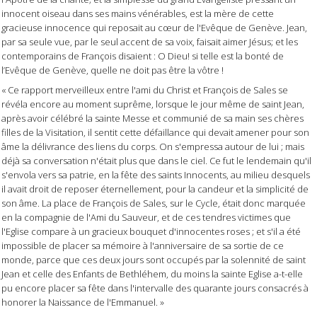
innocent oiseau dans ses mains vénérables, est la mère de cette
gracieuse innocence qui reposait au cœur de l'Evêque de Genève. Jean,
par sa seule vue, par le seul accent de sa voix, faisait aimer Jésus; et les
contemporains de François disaient : O Dieu! si telle est la bonté de
l’Evêque de Genève, quelle ne doit pas être la vôtre !
« Ce rapport merveilleux entre l'ami du Christ et François de Sales se
révéla encore au moment suprême, lorsque le jour même de saint Jean,
après avoir célébré la sainte Messe et communié de sa main ses chères
filles de la Visitation, il sentit cette défaillance qui devait amener pour son
âme la délivrance des liens du corps. On s'empressa autour de lui ; mais
déjà sa conversation n'était plus que dans le ciel. Ce fut le lendemain qu'il
s'envola vers sa patrie, en la fête des saints Innocents, au milieu desquels
il avait droit de reposer éternellement, pour la candeur et la simplicité de
son âme. La place de François de Sales, sur le Cycle, était donc marquée
en la compagnie de l'Ami du Sauveur, et de ces tendres victimes que
l'Eglise compare à un gracieux bouquet d'innocentes roses ; et s'il a été
impossible de placer sa mémoire à l'anniversaire de sa sortie de ce
monde, parce que ces deux jours sont occupés par la solennité de saint
Jean et celle des Enfants de Bethléhem, du moins la sainte Eglise a-t-elle
pu encore placer sa fête dans l'intervalle des quarante jours consacrés à
honorer la Naissance de l'Emmanuel. »