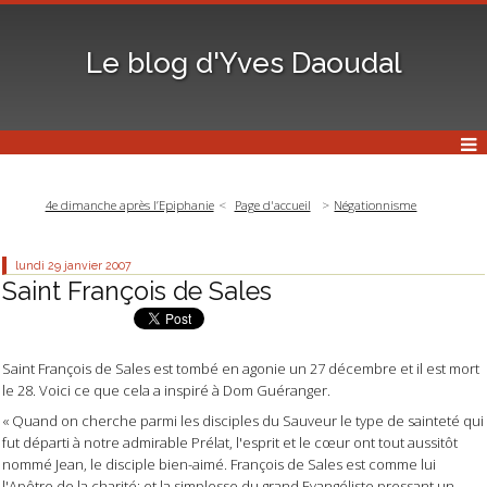
Le blog d'Yves Daoudal
4e dimanche après l’Epiphanie
Page d'accueil
Négationnisme
lundi 29
janvier 2007
Saint François de Sales
Saint François de Sales est tombé en agonie un 27 décembre et il est mort
le 28. Voici ce que cela a inspiré à Dom Guéranger.
« Quand on cherche parmi les disciples du Sauveur le type de sainteté qui
fut départi à notre admirable Prélat, l'esprit et le cœur ont tout aussitôt
nommé Jean, le disciple bien-aimé. François de Sales est comme lui
l'Apôtre de la charité; et la simplesse du grand Evangéliste pressant un