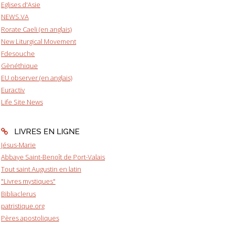
Eglises d'Asie
NEWS.VA
Rorate Caeli (en anglais)
New Liturgical Movement
Fdesouche
Gènéthique
EU observer (en anglais)
Euractiv
Life Site News
LIVRES EN LIGNE
Jésus-Marie
Abbaye Saint-Benoît de Port-Valais
Tout saint Augustin en latin
"Livres mystiques"
Bibliaclerus
patristique.org
Pères apostoliques