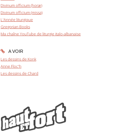
Divinum officium (horæ)
Divinum officium (missa)
L'Année liturgique
Gregorian Books
Ma chaîne YouTube de liturgie italo-albanaise
A VOIR
Les dessins de Konk
Anne Floc'h
Les dessins de Chard