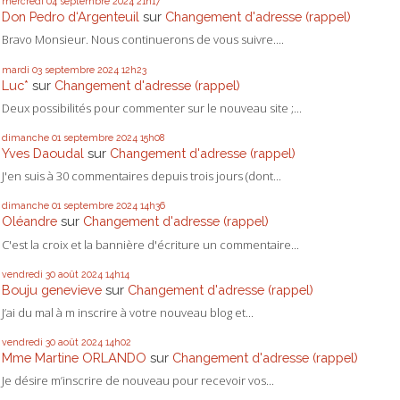
mercredi 04
septembre 2024
21h17
Don Pedro d‘Argenteuil
sur
Changement d'adresse (rappel)
Bravo Monsieur. Nous continuerons de vous suivre....
mardi 03
septembre 2024
12h23
Luc*
sur
Changement d'adresse (rappel)
Deux possibilités pour commenter sur le nouveau site ;...
dimanche 01
septembre 2024
15h08
Yves Daoudal
sur
Changement d'adresse (rappel)
J'en suis à 30 commentaires depuis trois jours (dont...
dimanche 01
septembre 2024
14h36
Oléandre
sur
Changement d'adresse (rappel)
C'est la croix et la bannière d'écriture un commentaire...
vendredi 30
août 2024
14h14
Bouju genevieve
sur
Changement d'adresse (rappel)
J’ai du mal à m inscrire à votre nouveau blog et...
vendredi 30
août 2024
14h02
Mme Martine ORLANDO
sur
Changement d'adresse (rappel)
Je désire m’inscrire de nouveau pour recevoir vos...