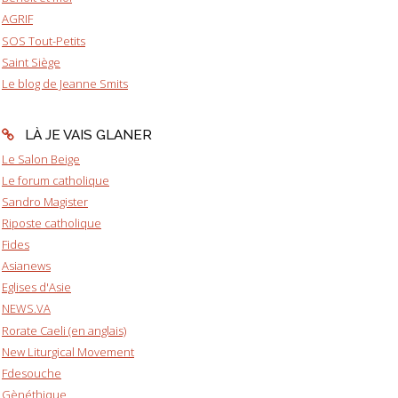
AGRIF
SOS Tout-Petits
Saint Siège
Le blog de Jeanne Smits
LÀ JE VAIS GLANER
Le Salon Beige
Le forum catholique
Sandro Magister
Riposte catholique
Fides
Asianews
Eglises d'Asie
NEWS.VA
Rorate Caeli (en anglais)
New Liturgical Movement
Fdesouche
Gènéthique