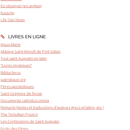
EU observer (en anglais)
Euractiv
Life Site News
LIVRES EN LIGNE
Jésus-Marie
Abbaye Saint-Benoît de Port-Valais
Tout saint Augustin en latin
"Livres mystiques"
Bibliaclerus
patristique.org
Pères apostoliques
Saint Grégoire de Nysse
Documenta catholica omnia
Remacle (textes et traductions d'auteurs grecs et latins, etc.)
The Tertullian Project
Les Confessions de Saint Augustin
Ecrits des Pères