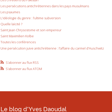
Les persécutions antichrétiennes dans les pays musulmans
Les psaumes
L’idéologie du genre : l’ultime subversion
Quelle laïcité ?
Saint Jean Chrysostome et son empereur
Saint Maximilien Kolbe
Toutes les conférences
Une persécution juive antichrétienne : l'affaire du carmel d'Auschwitz
S'abonner au flux RSS
S'abonner au flux ATOM
Le blog d'Yves Daoudal