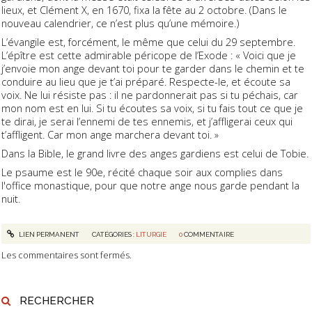
lieux, et Clément X, en 1670, fixa la fête au 2 octobre. (Dans le
nouveau calendrier, ce n’est plus qu’une mémoire.)
L’évangile est, forcément, le même que celui du 29 septembre.
L’épître est cette admirable péricope de l’Exode : « Voici que je
j’envoie mon ange devant toi pour te garder dans le chemin et te
conduire au lieu que je t’ai préparé. Respecte-le, et écoute sa
voix. Ne lui résiste pas : il ne pardonnerait pas si tu péchais, car
mon nom est en lui. Si tu écoutes sa voix, si tu fais tout ce que je
te dirai, je serai l’ennemi de tes ennemis, et j’affligerai ceux qui
t’affligent. Car mon ange marchera devant toi. »
Dans la Bible, le grand livre des anges gardiens est celui de Tobie.
Le psaume est le 90e, récité chaque soir aux complies dans
l'office monastique, pour que notre ange nous garde pendant la
nuit.
LIEN PERMANENT
CATÉGORIES :
LITURGIE
0
COMMENTAIRE
Les commentaires sont fermés.
RECHERCHER