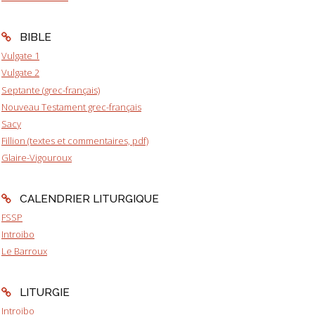
BIBLE
Vulgate 1
Vulgate 2
Septante (grec-français)
Nouveau Testament grec-français
Sacy
Fillion (textes et commentaires, pdf)
Glaire-Vigouroux
CALENDRIER LITURGIQUE
FSSP
Introibo
Le Barroux
LITURGIE
Introibo