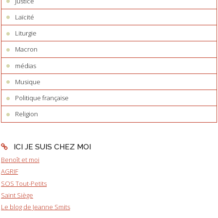
Justice
Laïcité
Liturgie
Macron
médias
Musique
Politique française
Religion
ICI JE SUIS CHEZ MOI
Benoît et moi
AGRIF
SOS Tout-Petits
Saint Siège
Le blog de Jeanne Smits