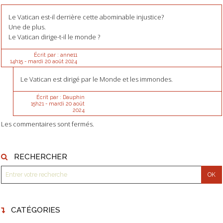
Le Vatican est-il derrière cette abominable injustice?
Une de plus.
Le Vatican dirige-t-il le monde ?
Écrit par :
anne11
14h15
-
mardi 20
août 2024
Le Vatican est dirigé par le Monde et les immondes.
Écrit par :
Dauphin
15h21
-
mardi 20
août
2024
Les commentaires sont fermés.
RECHERCHER
CATÉGORIES