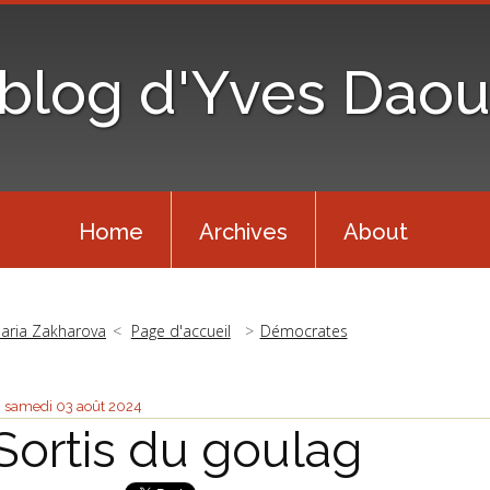
 blog d'Yves Daou
Home
Archives
About
aria Zakharova
Page d'accueil
Démocrates
samedi 03
août 2024
Sortis du goulag