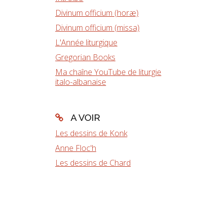
Divinum officium (horæ)
Divinum officium (missa)
L'Année liturgique
Gregorian Books
Ma chaîne YouTube de liturgie
italo-albanaise
A VOIR
Les dessins de Konk
Anne Floc'h
Les dessins de Chard