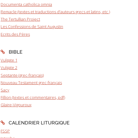
Documenta catholica omnia
Remacle (textes et traductions d'auteurs grecs et latins, etc.)
The Tertullian Project
Les Confessions de Saint Augustin
Ecrits des Pères
BIBLE
Vulgate 1
Vulgate 2
Septante (grec-français)
Nouveau Testament grec-français
Sacy
Fillion (textes et commentaires, pdf)
Glaire-Vigouroux
CALENDRIER LITURGIQUE
FSSP