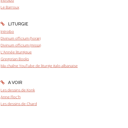
Introibo
Le Barroux
LITURGIE
Introibo
Divinum officium (horæ)
Divinum officium (missa)
L'Année liturgique
Gregorian Books
Ma chaîne YouTube de liturgie italo-albanaise
A VOIR
Les dessins de Konk
Anne Floc'h
Les dessins de Chard