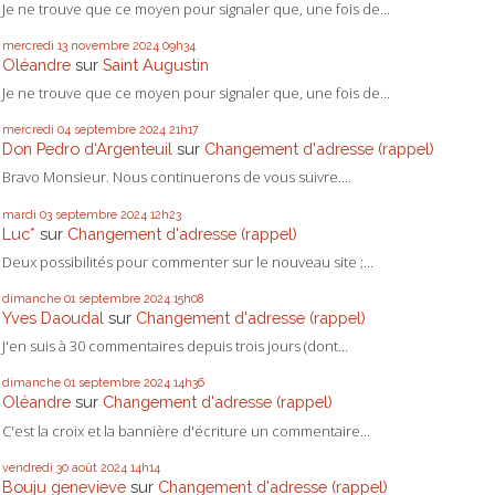
Je ne trouve que ce moyen pour signaler que, une fois de...
mercredi 13
novembre 2024
09h34
Oléandre
sur
Saint Augustin
Je ne trouve que ce moyen pour signaler que, une fois de...
mercredi 04
septembre 2024
21h17
Don Pedro d‘Argenteuil
sur
Changement d'adresse (rappel)
Bravo Monsieur. Nous continuerons de vous suivre....
mardi 03
septembre 2024
12h23
Luc*
sur
Changement d'adresse (rappel)
Deux possibilités pour commenter sur le nouveau site ;...
dimanche 01
septembre 2024
15h08
Yves Daoudal
sur
Changement d'adresse (rappel)
J'en suis à 30 commentaires depuis trois jours (dont...
dimanche 01
septembre 2024
14h36
Oléandre
sur
Changement d'adresse (rappel)
C'est la croix et la bannière d'écriture un commentaire...
vendredi 30
août 2024
14h14
Bouju genevieve
sur
Changement d'adresse (rappel)