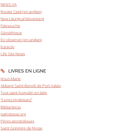
NEWS.VA
Rorate Caeli (en anglais)
New Liturgical Movement
Fdesouche
Gènéthique
EU observer (en anglais)
Euractiv
Life Site News
LIVRES EN LIGNE
Jésus-Marie
Abbaye Saint-Benoît de Port-Valais
Tout saint Augustin en latin
"Livres mystiques"
Bibliaclerus
patristique.org
Pères apostoliques
Saint Grégoire de Nysse