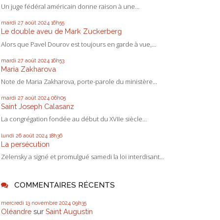
Un juge fédéral américain donne raison à une...
mardi 27
août 2024
16h55
Le double aveu de Mark Zuckerberg
Alors que Pavel Dourov est toujours en garde à vue,...
mardi 27
août 2024
16h53
Maria Zakharova
Note de Maria Zakharova, porte-parole du ministère...
mardi 27
août 2024
06h05
Saint Joseph Calasanz
La congrégation fondée au début du XVIIe siècle...
lundi 26
août 2024
18h36
La persécution
Zelensky a signé et promulgué samedi la loi interdisant...
COMMENTAIRES RÉCENTS
mercredi 13
novembre 2024
09h35
Oléandre
sur
Saint Augustin