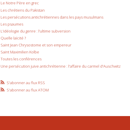
Le Notre Père en grec
Les chrétiens du Pakistan
Les persécutions antichrétiennes dans les pays musulmans
Les psaumes
L’idéologie du genre : l’ultime subversion
Quelle laïcité ?
Saint Jean Chrysostome et son empereur
Saint Maximilien Kolbe
Toutes les conférences
Une persécution juive antichrétienne : l'affaire du carmel d'Auschwitz
S'abonner au flux RSS
S'abonner au flux ATOM