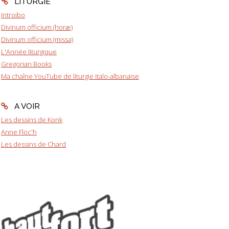
LITURGIE
Introibo
Divinum officium (horæ)
Divinum officium (missa)
L'Année liturgique
Gregorian Books
Ma chaîne YouTube de liturgie italo-albanaise
A VOIR
Les dessins de Konk
Anne Floc'h
Les dessins de Chard