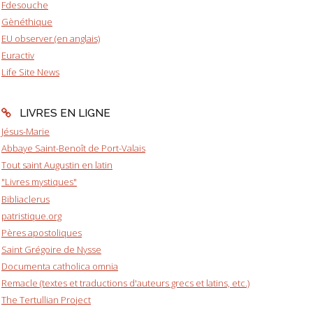
Fdesouche
Gènéthique
EU observer (en anglais)
Euractiv
Life Site News
LIVRES EN LIGNE
Jésus-Marie
Abbaye Saint-Benoît de Port-Valais
Tout saint Augustin en latin
"Livres mystiques"
Bibliaclerus
patristique.org
Pères apostoliques
Saint Grégoire de Nysse
Documenta catholica omnia
Remacle (textes et traductions d'auteurs grecs et latins, etc.)
The Tertullian Project