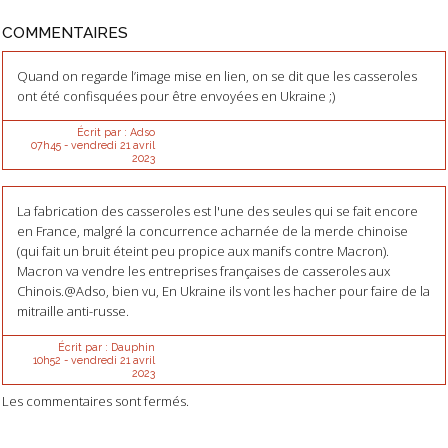
COMMENTAIRES
Quand on regarde l’image mise en lien, on se dit que les casseroles
ont été confisquées pour être envoyées en Ukraine ;)
Écrit par :
Adso
07h45
-
vendredi 21
avril
2023
La fabrication des casseroles est l'une des seules qui se fait encore
en France, malgré la concurrence acharnée de la merde chinoise
(qui fait un bruit éteint peu propice aux manifs contre Macron).
Macron va vendre les entreprises françaises de casseroles aux
Chinois.@Adso, bien vu, En Ukraine ils vont les hacher pour faire de la
mitraille anti-russe.
Écrit par :
Dauphin
10h52
-
vendredi 21
avril
2023
Les commentaires sont fermés.