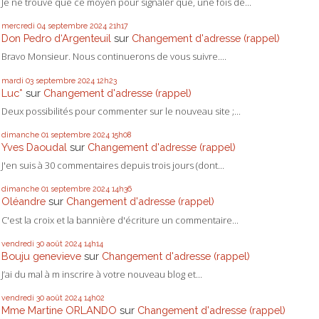
Je ne trouve que ce moyen pour signaler que, une fois de...
mercredi 04
septembre 2024
21h17
Don Pedro d‘Argenteuil
sur
Changement d'adresse (rappel)
Bravo Monsieur. Nous continuerons de vous suivre....
mardi 03
septembre 2024
12h23
Luc*
sur
Changement d'adresse (rappel)
Deux possibilités pour commenter sur le nouveau site ;...
dimanche 01
septembre 2024
15h08
Yves Daoudal
sur
Changement d'adresse (rappel)
J'en suis à 30 commentaires depuis trois jours (dont...
dimanche 01
septembre 2024
14h36
Oléandre
sur
Changement d'adresse (rappel)
C'est la croix et la bannière d'écriture un commentaire...
vendredi 30
août 2024
14h14
Bouju genevieve
sur
Changement d'adresse (rappel)
J’ai du mal à m inscrire à votre nouveau blog et...
vendredi 30
août 2024
14h02
Mme Martine ORLANDO
sur
Changement d'adresse (rappel)