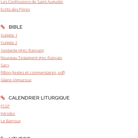
Les Confessions de Saint Augustin
Ecrits des Pères
BIBLE
Vulgate 1
Vulgate 2
Septante (grec-français)
Nouveau Testament grec-français
Sacy
Fillion (textes et commentaires, pdf)
Glaire-Vigouroux
CALENDRIER LITURGIQUE
FSSP
Introibo
Le Barroux