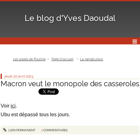
Le blog d'Yves Daoudal
Les sosies de Poutine
Page d'accueil
La persécution
jeudi 20
avril 2023
Macron veut le monopole des casseroles
Voir
ici
.
Ubu est dépassé tous les jours.
LIEN PERMANENT
2
COMMENTAIRES