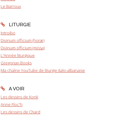
Le Barroux
LITURGIE
Introibo
Divinum officium (horæ)
Divinum officium (missa)
L'Année liturgique
Gregorian Books
Ma chaîne YouTube de liturgie italo-albanaise
A VOIR
Les dessins de Konk
Anne Floc'h
Les dessins de Chard