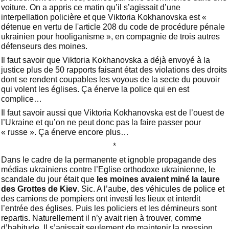
voiture. On a appris ce matin qu’il s’agissait d’une
interpellation policière et que Viktoria Kokhanovska est «
détenue en vertu de l'article 208 du code de procédure pénale
ukrainien pour hooliganisme », en compagnie de trois autres
défenseurs des moines.
Il faut savoir que Viktoria Kokhanovska a déjà envoyé à la
justice plus de 50 rapports faisant état des violations des droits
dont se rendent coupables les voyous de la secte du pouvoir
qui volent les églises. Ça énerve la police qui en est
complice…
Il faut savoir aussi que Viktoria Kokhanovska est de l’ouest de
l’Ukraine et qu’on ne peut donc pas la faire passer pour
« russe ». Ça énerve encore plus…
*
Dans le cadre de la permanente et ignoble propagande des
médias ukrainiens contre l’Eglise orthodoxe ukrainienne, le
scandale du jour était que
les moines avaient miné la laure
des Grottes de Kiev
. Sic. A l’aube, des véhicules de police et
des camions de pompiers ont investi les lieux et interdit
l’entrée des églises. Puis les policiers et les démineurs sont
repartis. Naturellement il n’y avait rien à trouver, comme
d’habitude. Il s’agissait seulement de maintenir la pression