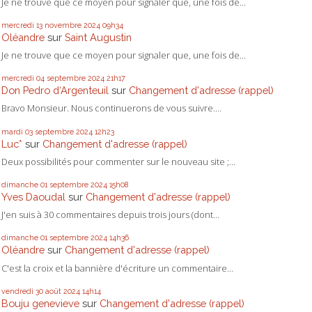
Je ne trouve que ce moyen pour signaler que, une fois de...
mercredi 13
novembre 2024
09h34
Oléandre
sur
Saint Augustin
Je ne trouve que ce moyen pour signaler que, une fois de...
mercredi 04
septembre 2024
21h17
Don Pedro d‘Argenteuil
sur
Changement d'adresse (rappel)
Bravo Monsieur. Nous continuerons de vous suivre....
mardi 03
septembre 2024
12h23
Luc*
sur
Changement d'adresse (rappel)
Deux possibilités pour commenter sur le nouveau site ;...
dimanche 01
septembre 2024
15h08
Yves Daoudal
sur
Changement d'adresse (rappel)
J'en suis à 30 commentaires depuis trois jours (dont...
dimanche 01
septembre 2024
14h36
Oléandre
sur
Changement d'adresse (rappel)
C'est la croix et la bannière d'écriture un commentaire...
vendredi 30
août 2024
14h14
Bouju genevieve
sur
Changement d'adresse (rappel)