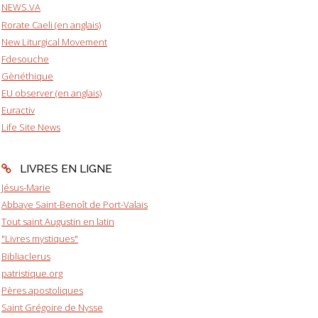
NEWS.VA
Rorate Caeli (en anglais)
New Liturgical Movement
Fdesouche
Gènéthique
EU observer (en anglais)
Euractiv
Life Site News
LIVRES EN LIGNE
Jésus-Marie
Abbaye Saint-Benoît de Port-Valais
Tout saint Augustin en latin
"Livres mystiques"
Bibliaclerus
patristique.org
Pères apostoliques
Saint Grégoire de Nysse