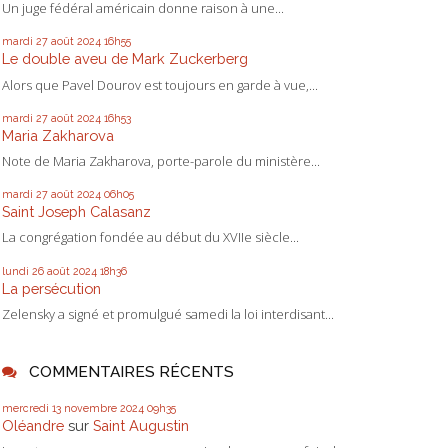
Un juge fédéral américain donne raison à une...
mardi 27
août 2024
16h55
Le double aveu de Mark Zuckerberg
Alors que Pavel Dourov est toujours en garde à vue,...
mardi 27
août 2024
16h53
Maria Zakharova
Note de Maria Zakharova, porte-parole du ministère...
mardi 27
août 2024
06h05
Saint Joseph Calasanz
La congrégation fondée au début du XVIIe siècle...
lundi 26
août 2024
18h36
La persécution
Zelensky a signé et promulgué samedi la loi interdisant...
COMMENTAIRES RÉCENTS
mercredi 13
novembre 2024
09h35
Oléandre
sur
Saint Augustin