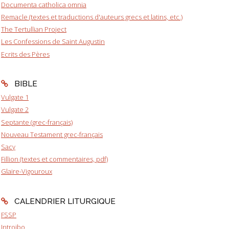
Documenta catholica omnia
Remacle (textes et traductions d'auteurs grecs et latins, etc.)
The Tertullian Project
Les Confessions de Saint Augustin
Ecrits des Pères
BIBLE
Vulgate 1
Vulgate 2
Septante (grec-français)
Nouveau Testament grec-français
Sacy
Fillion (textes et commentaires, pdf)
Glaire-Vigouroux
CALENDRIER LITURGIQUE
FSSP
Introibo