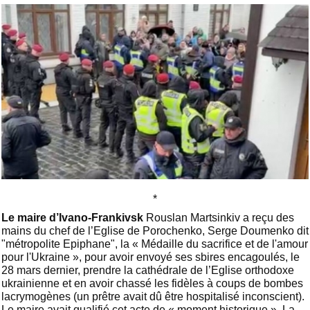
*
Le maire d’Ivano-Frankivsk
Rouslan Martsinkiv a reçu des
mains du chef de l’Eglise de Porochenko, Serge Doumenko dit
"métropolite Epiphane", la « Médaille du sacrifice et de l'amour
pour l'Ukraine », pour avoir envoyé ses sbires encagoulés, le
28 mars dernier, prendre la cathédrale de l’Eglise orthodoxe
ukrainienne et en avoir chassé les fidèles à coups de bombes
lacrymogènes (un prêtre avait dû être hospitalisé inconscient).
Le maire avait qualifié cet acte de « moment historique ». La