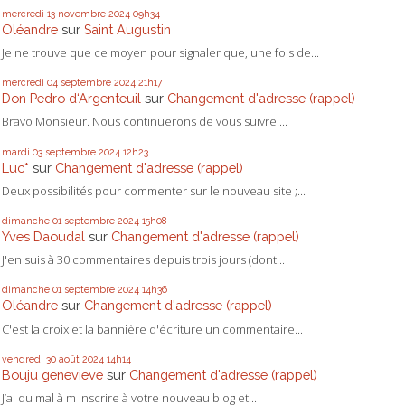
mercredi 13
novembre 2024
09h34
Oléandre
sur
Saint Augustin
Je ne trouve que ce moyen pour signaler que, une fois de...
mercredi 04
septembre 2024
21h17
Don Pedro d‘Argenteuil
sur
Changement d'adresse (rappel)
Bravo Monsieur. Nous continuerons de vous suivre....
mardi 03
septembre 2024
12h23
Luc*
sur
Changement d'adresse (rappel)
Deux possibilités pour commenter sur le nouveau site ;...
dimanche 01
septembre 2024
15h08
Yves Daoudal
sur
Changement d'adresse (rappel)
J'en suis à 30 commentaires depuis trois jours (dont...
dimanche 01
septembre 2024
14h36
Oléandre
sur
Changement d'adresse (rappel)
C'est la croix et la bannière d'écriture un commentaire...
vendredi 30
août 2024
14h14
Bouju genevieve
sur
Changement d'adresse (rappel)
J’ai du mal à m inscrire à votre nouveau blog et...