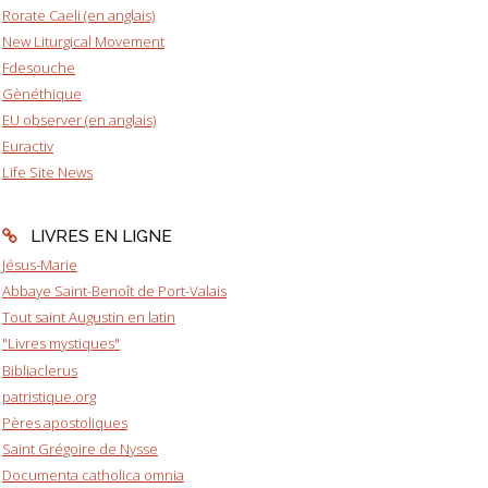
Rorate Caeli (en anglais)
New Liturgical Movement
Fdesouche
Gènéthique
EU observer (en anglais)
Euractiv
Life Site News
LIVRES EN LIGNE
Jésus-Marie
Abbaye Saint-Benoît de Port-Valais
Tout saint Augustin en latin
"Livres mystiques"
Bibliaclerus
patristique.org
Pères apostoliques
Saint Grégoire de Nysse
Documenta catholica omnia