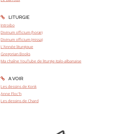
LITURGIE
Introibo
Divinum officium (horæ)
Divinum officium (missa)
L'Année liturgique
Gregorian Books
Ma chaîne YouTube de liturgie italo-albanaise
A VOIR
Les dessins de Konk
Anne Floc'h
Les dessins de Chard