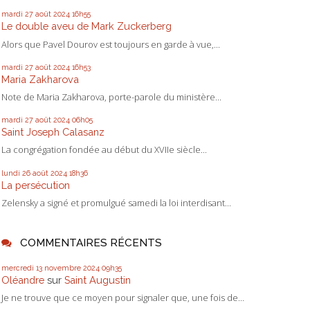
mardi 27
août 2024
16h55
Le double aveu de Mark Zuckerberg
Alors que Pavel Dourov est toujours en garde à vue,...
mardi 27
août 2024
16h53
Maria Zakharova
Note de Maria Zakharova, porte-parole du ministère...
mardi 27
août 2024
06h05
Saint Joseph Calasanz
La congrégation fondée au début du XVIIe siècle...
lundi 26
août 2024
18h36
La persécution
Zelensky a signé et promulgué samedi la loi interdisant...
COMMENTAIRES RÉCENTS
mercredi 13
novembre 2024
09h35
Oléandre
sur
Saint Augustin
Je ne trouve que ce moyen pour signaler que, une fois de...