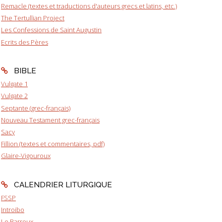
Remacle (textes et traductions d'auteurs grecs et latins, etc.)
The Tertullian Project
Les Confessions de Saint Augustin
Ecrits des Pères
BIBLE
Vulgate 1
Vulgate 2
Septante (grec-français)
Nouveau Testament grec-français
Sacy
Fillion (textes et commentaires, pdf)
Glaire-Vigouroux
CALENDRIER LITURGIQUE
FSSP
Introibo
Le Barroux