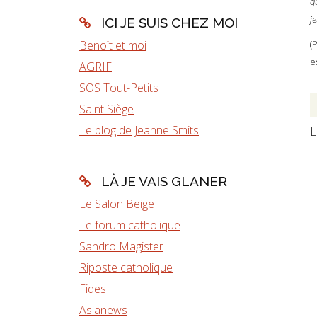
q
je
ICI JE SUIS CHEZ MOI
Benoît et moi
(
e
AGRIF
SOS Tout-Petits
Saint Siège
Le blog de Jeanne Smits
L
LÀ JE VAIS GLANER
Le Salon Beige
Le forum catholique
Sandro Magister
Riposte catholique
Fides
Asianews