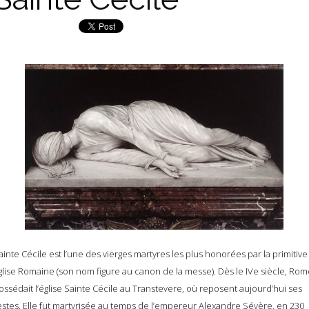
ainte Cécile est l’une des vierges martyres les plus honorées par la primitive
glise Romaine (son nom figure au canon de la messe). Dès le IVe siècle, Rom
ossédait l’église Sainte Cécile au Transtevere, où reposent aujourd’hui ses
estes. Elle fut martyrisée au temps de l’empereur Alexandre Sévère, en 230