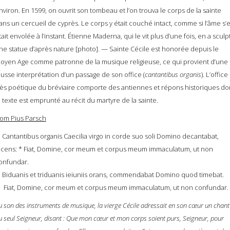
nviron. En 1599, on ouvrit son tombeau et l’on trouva le corps de la sainte
ans un cercueil de cyprès. Le corps y était couché intact, comme si l’âme s’
tait envolée à l’instant. Étienne Maderna, qui le vit plus d’une fois, en a sculp
ne statue d’après nature [photo]. — Sainte Cécile est honorée depuis le
oyen Age comme patronne de la musique religieuse, ce qui provient d’une
ausse interprétation d’un passage de son office (
cantantibus organis
). L’office
rès poétique du bréviaire comporte des antiennes et répons historiques do
e texte est emprunté au récit du martyre de la sainte.
om Pius Parsch
. Cantantibus organis Caecilia virgo in corde suo soli Domino decantabat,
icens: * Fiat, Domine, cor meum et corpus meum immaculatum, ut non
onfundar.
. Biduanis et triduanis ieiuniis orans, commendabat Domino quod timebat.
. Fiat, Domine, cor meum et corpus meum immaculatum, ut non confundar.
u son des instruments de musique, la vierge Cécile adressait en son cœur un chant
u seul Seigneur, disant : Que mon cœur et mon corps soient purs, Seigneur, pour