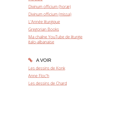
Divinum officium (horæ)
Divinum officium (missa)
L'Année liturgique
Gregorian Books
Ma chaîne YouTube de liturgie
italo-albanaise
A VOIR
Les dessins de Konk
Anne Floc'h
Les dessins de Chard