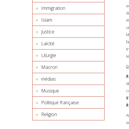
e
Immigration
d
Islam
é
u
Justice
M
f
Laïcité
t
Liturgie
l
D
Macron
℟
médias
d
Musique
c
℣
Politique française
℟
Religion
A
a