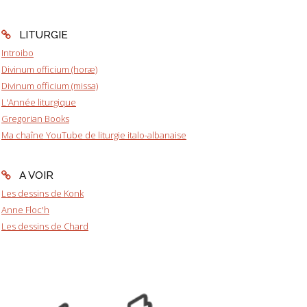
LITURGIE
Introibo
Divinum officium (horæ)
Divinum officium (missa)
L'Année liturgique
Gregorian Books
Ma chaîne YouTube de liturgie italo-albanaise
A VOIR
Les dessins de Konk
Anne Floc'h
Les dessins de Chard