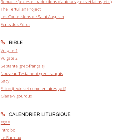
Remacle (textes et traductions d'auteurs grecs et latins, etc.)
The Tertullian Project
Les Confessions de Saint Augustin
Ecrits des Pères
BIBLE
Vulgate 1
Vulgate 2
Septante (grec-français)
Nouveau Testament grec-français
Sacy
Fillion (textes et commentaires, pdf)
Glaire-Vigouroux
CALENDRIER LITURGIQUE
FSSP
Introibo
Le Barroux