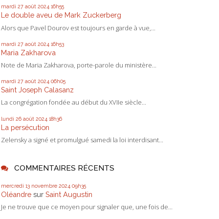
mardi 27
août 2024
16h55
Le double aveu de Mark Zuckerberg
Alors que Pavel Dourov est toujours en garde à vue,...
mardi 27
août 2024
16h53
Maria Zakharova
Note de Maria Zakharova, porte-parole du ministère...
mardi 27
août 2024
06h05
Saint Joseph Calasanz
La congrégation fondée au début du XVIIe siècle...
lundi 26
août 2024
18h36
La persécution
Zelensky a signé et promulgué samedi la loi interdisant...
COMMENTAIRES RÉCENTS
mercredi 13
novembre 2024
09h35
Oléandre
sur
Saint Augustin
Je ne trouve que ce moyen pour signaler que, une fois de...