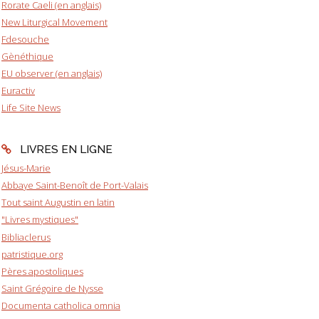
Rorate Caeli (en anglais)
New Liturgical Movement
Fdesouche
Gènéthique
EU observer (en anglais)
Euractiv
Life Site News
LIVRES EN LIGNE
Jésus-Marie
Abbaye Saint-Benoît de Port-Valais
Tout saint Augustin en latin
"Livres mystiques"
Bibliaclerus
patristique.org
Pères apostoliques
Saint Grégoire de Nysse
Documenta catholica omnia