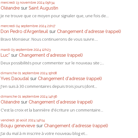
mercredi 13
novembre 2024
09h34
Oléandre
sur
Saint Augustin
Je ne trouve que ce moyen pour signaler que, une fois de...
mercredi 04
septembre 2024
21h17
Don Pedro d‘Argenteuil
sur
Changement d'adresse (rappel)
Bravo Monsieur. Nous continuerons de vous suivre....
mardi 03
septembre 2024
12h23
Luc*
sur
Changement d'adresse (rappel)
Deux possibilités pour commenter sur le nouveau site ;...
dimanche 01
septembre 2024
15h08
Yves Daoudal
sur
Changement d'adresse (rappel)
J'en suis à 30 commentaires depuis trois jours (dont...
dimanche 01
septembre 2024
14h36
Oléandre
sur
Changement d'adresse (rappel)
C'est la croix et la bannière d'écriture un commentaire...
vendredi 30
août 2024
14h14
Bouju genevieve
sur
Changement d'adresse (rappel)
J’ai du mal à m inscrire à votre nouveau blog et...