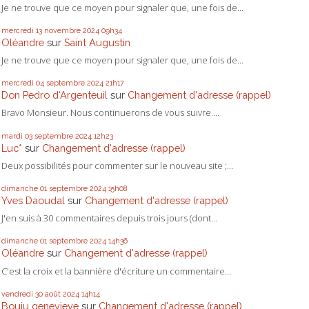
Je ne trouve que ce moyen pour signaler que, une fois de...
mercredi 13
novembre 2024
09h34
Oléandre
sur
Saint Augustin
Je ne trouve que ce moyen pour signaler que, une fois de...
mercredi 04
septembre 2024
21h17
Don Pedro d‘Argenteuil
sur
Changement d'adresse (rappel)
Bravo Monsieur. Nous continuerons de vous suivre....
mardi 03
septembre 2024
12h23
Luc*
sur
Changement d'adresse (rappel)
Deux possibilités pour commenter sur le nouveau site ;...
dimanche 01
septembre 2024
15h08
Yves Daoudal
sur
Changement d'adresse (rappel)
J'en suis à 30 commentaires depuis trois jours (dont...
dimanche 01
septembre 2024
14h36
Oléandre
sur
Changement d'adresse (rappel)
C'est la croix et la bannière d'écriture un commentaire...
vendredi 30
août 2024
14h14
Bouju genevieve
sur
Changement d'adresse (rappel)