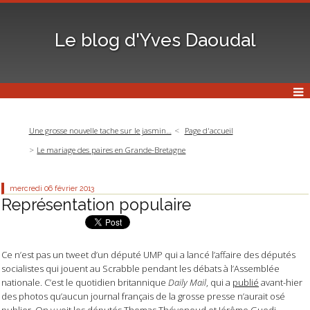
Le blog d'Yves Daoudal
Une grosse nouvelle tache sur le jasmin…
Page d'accueil
Le mariage des paires en Grande-Bretagne
mercredi 06
février 2013
Représentation populaire
Ce n’est pas un tweet d’un député UMP qui a lancé l’affaire des députés
socialistes qui jouent au Scrabble pendant les débats à l’Assemblée
nationale. C’est le quotidien britannique
Daily Mail
, qui a
publié
avant-hier
des photos qu’aucun journal français de la grosse presse n’aurait osé
publier. On y voit les députés Thomas Thévenoud et Jérôme Guedj