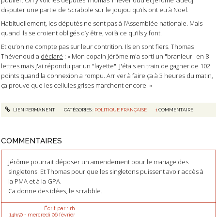
disputer une partie de Scrabble sur le joujou qu’ils ont eu à Noël.
Habituellement, les députés ne sont pas à l’Assemblée nationale. Mais
quand ils se croient obligés d’y être, voilà ce qu’ils y font.
Et qu’on ne compte pas sur leur contrition. Ils en sont fiers. Thomas
Thévenoud a
déclaré
: « Mon copain Jérôme m'a sorti un "branleur" en 8
lettres mais j'ai répondu par un "layette". J'étais en train de gagner de 102
points quand la connexion a rompu. Arriver à faire ça à 3 heures du matin,
ça prouve que les cellules grises marchent encore. »
LIEN PERMANENT
CATÉGORIES :
POLITIQUE FRANÇAISE
1
COMMENTAIRE
COMMENTAIRES
Jérôme pourrait déposer un amendement pour le mariage des
singletons. Et Thomas pour que les singletons puissent avoir accès à
la PMA et à la GPA.
Ca donne des idées, le scrabble.
Écrit par :
rh
14h50
-
mercredi 06
février