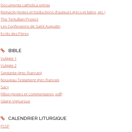
Documenta catholica omnia
Remacle (textes et traductions d'auteurs grecs et latins, etc.)
The Tertullian Project
Les Confessions de Saint Augustin
Ecrits des Pères
BIBLE
Vulgate 1
Vulgate 2
Septante (grec-français)
Nouveau Testament grec-français
Sacy
Fillion (textes et commentaires, pdf)
Glaire-Vigouroux
CALENDRIER LITURGIQUE
FSSP