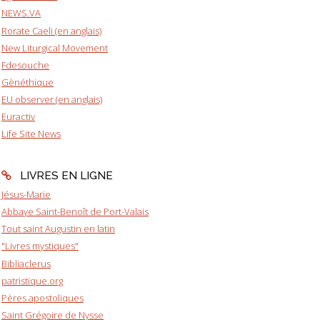
NEWS.VA
Rorate Caeli (en anglais)
New Liturgical Movement
Fdesouche
Gènéthique
EU observer (en anglais)
Euractiv
Life Site News
LIVRES EN LIGNE
Jésus-Marie
Abbaye Saint-Benoît de Port-Valais
Tout saint Augustin en latin
"Livres mystiques"
Bibliaclerus
patristique.org
Pères apostoliques
Saint Grégoire de Nysse