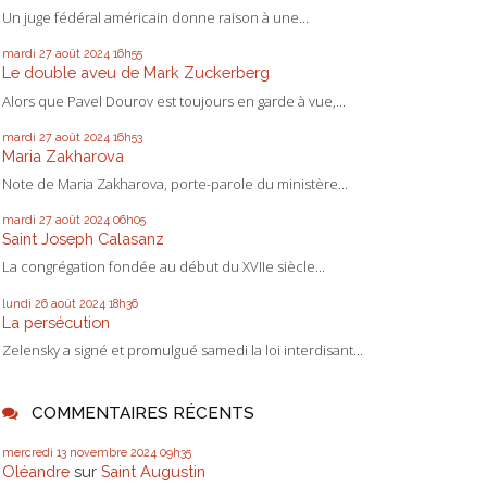
Un juge fédéral américain donne raison à une...
mardi 27
août 2024
16h55
Le double aveu de Mark Zuckerberg
Alors que Pavel Dourov est toujours en garde à vue,...
mardi 27
août 2024
16h53
Maria Zakharova
Note de Maria Zakharova, porte-parole du ministère...
mardi 27
août 2024
06h05
Saint Joseph Calasanz
La congrégation fondée au début du XVIIe siècle...
lundi 26
août 2024
18h36
La persécution
Zelensky a signé et promulgué samedi la loi interdisant...
COMMENTAIRES RÉCENTS
mercredi 13
novembre 2024
09h35
Oléandre
sur
Saint Augustin