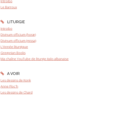
Introibo
Le Barroux
LITURGIE
Introibo
Divinum officium (horæ)
Divinum officium (missa)
L'Année liturgique
Gregorian Books
Ma chaîne YouTube de liturgie italo-albanaise
A VOIR
Les dessins de Konk
Anne Floc'h
Les dessins de Chard