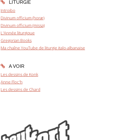
LITURGIE
Introibo
Divinum officium (horæ)
Divinum officium (missa)
L'Année liturgique
Gregorian Books
Ma chaîne YouTube de liturgie italo-albanaise
A VOIR
Les dessins de Konk
Anne Floc'h
Les dessins de Chard