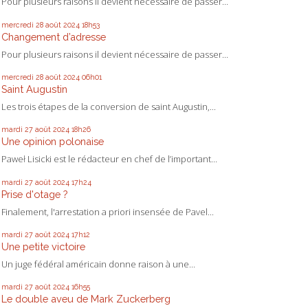
Pour plusieurs raisons il devient nécessaire de passer...
mercredi 28
août 2024
18h53
Changement d’adresse
Pour plusieurs raisons il devient nécessaire de passer...
mercredi 28
août 2024
06h01
Saint Augustin
Les trois étapes de la conversion de saint Augustin,...
mardi 27
août 2024
18h26
Une opinion polonaise
Paweł Lisicki est le rédacteur en chef de l’important...
mardi 27
août 2024
17h24
Prise d'otage ?
Finalement, l'arrestation a priori insensée de Pavel...
mardi 27
août 2024
17h12
Une petite victoire
Un juge fédéral américain donne raison à une...
mardi 27
août 2024
16h55
Le double aveu de Mark Zuckerberg