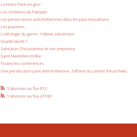
Le Notre Père en grec
Les chrétiens du Pakistan
Les persécutions antichrétiennes dans les pays musulmans
Les psaumes
L’idéologie du genre : l’ultime subversion
Quelle laïcité ?
Saint Jean Chrysostome et son empereur
Saint Maximilien Kolbe
Toutes les conférences
Une persécution juive antichrétienne : l'affaire du carmel d'Auschwitz
S'abonner au flux RSS
S'abonner au flux ATOM