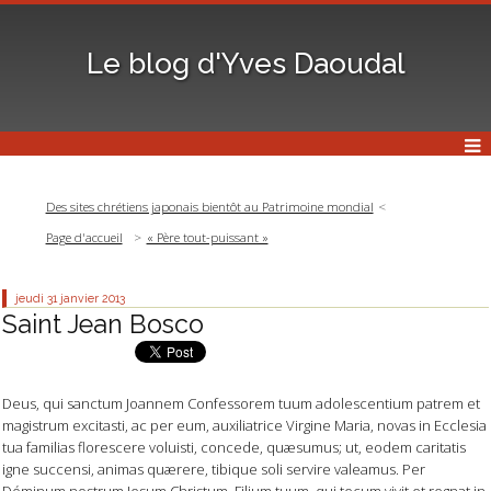
Le blog d'Yves Daoudal
Des sites chrétiens japonais bientôt au Patrimoine mondial
Page d'accueil
« Père tout-puissant »
jeudi 31
janvier 2013
Saint Jean Bosco
Deus, qui sanctum Joannem Confessorem tuum adolescentium patrem et
magistrum excitasti, ac per eum, auxiliatrice Virgine Maria, novas in Ecclesia
tua familias florescere voluisti, concede, quæsumus; ut, eodem caritatis
igne succensi, animas quærere, tibique soli servire valeamus. Per
Dóminum nostrum Jesum Christum, Filium tuum, qui tecum vivit et regnat in