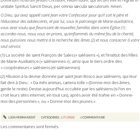
unitate Spiritus Sancti Deus, per omnia sæcula sæculorum. Amen.
O Dieu, qui avez appelé saint Jean votre Confesseur pour qu’il soit le père et
l’éducateur des adolescents, et par lui, sous le patronage de Marie-auxiliatrice,
vous avez voulu que fleurissent de nouvelles familles dans votre Église (1) :
accordez-nous, nous vous en prions, qu’enflammés du même feu de la charité,
nous puissions nous mettre à la recherche des âmes (2) et nous consacrer à votre
seul service.
(1) La société de saint François de Sales (« salésiens »), et l’institut des Filles
de Marie-Auxiliatrice (« salésiennes ») ; ainsi que le tiers ordre des
« coopérateurs » salésiens (et salésiennes).
(2) Allusion à la devise donnée par saint Jean Bosco aux salésiens, qui leur
fait dire à Dieu : « Da mihi animas, cætera tolle » (Donne-moi des âmes,
garde le reste). Devise aujourd’hui occultée par les salésiens (si l’on en
croit leurs sites internet, en tout cas), après avoir été trahie en « Donne-
moi des personnes », ou « Donne-moi des jeunes ».
LIEN PERMANENT
CATÉGORIES :
LITURGIE
0
COMMENTAIRE
Les commentaires sont fermés.