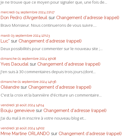
Je ne trouve que ce moyen pour signaler que, une fois de...
mercredi 04
septembre 2024
21h17
Don Pedro d‘Argenteuil
sur
Changement d'adresse (rappel)
Bravo Monsieur. Nous continuerons de vous suivre....
mardi 03
septembre 2024
12h23
Luc*
sur
Changement d'adresse (rappel)
Deux possibilités pour commenter sur le nouveau site ;...
dimanche 01
septembre 2024
15h08
Yves Daoudal
sur
Changement d'adresse (rappel)
J'en suis à 30 commentaires depuis trois jours (dont...
dimanche 01
septembre 2024
14h36
Oléandre
sur
Changement d'adresse (rappel)
C'est la croix et la bannière d'écriture un commentaire...
vendredi 30
août 2024
14h14
Bouju genevieve
sur
Changement d'adresse (rappel)
J’ai du mal à m inscrire à votre nouveau blog et...
vendredi 30
août 2024
14h02
Mme Martine ORLANDO
sur
Changement d'adresse (rappel)