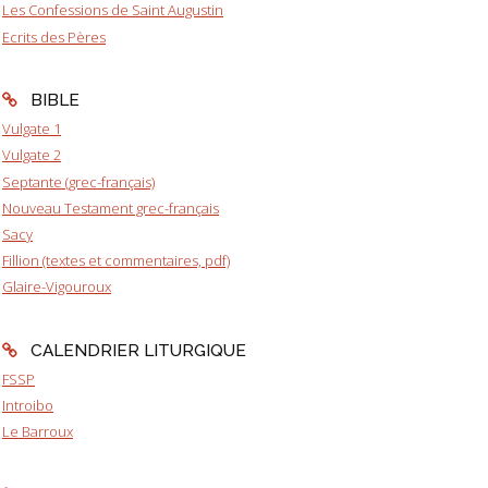
Les Confessions de Saint Augustin
Ecrits des Pères
BIBLE
Vulgate 1
Vulgate 2
Septante (grec-français)
Nouveau Testament grec-français
Sacy
Fillion (textes et commentaires, pdf)
Glaire-Vigouroux
CALENDRIER LITURGIQUE
FSSP
Introibo
Le Barroux