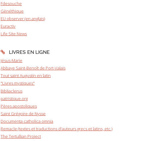
Fdesouche
Gènéthique
EU observer (en anglais)
Euractiv
Life Site News
LIVRES EN LIGNE
Jésus-Marie
Abbaye Saint-Benoît de Port-Valais
Tout saint Augustin en latin
"Livres mystiques"
Bibliaclerus
patristique.org
Pères apostoliques
Saint Grégoire de Nysse
Documenta catholica omnia
Remacle (textes et traductions d'auteurs grecs et latins, etc.)
The Tertullian Project