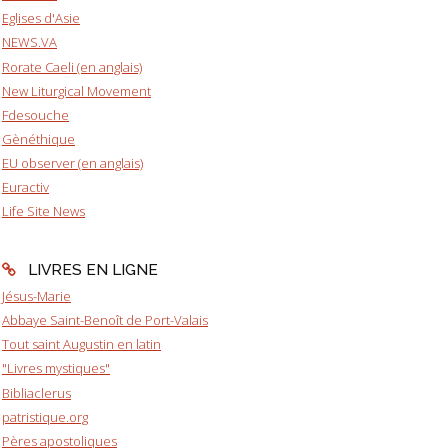
Eglises d'Asie
NEWS.VA
Rorate Caeli (en anglais)
New Liturgical Movement
Fdesouche
Gènéthique
EU observer (en anglais)
Euractiv
Life Site News
LIVRES EN LIGNE
Jésus-Marie
Abbaye Saint-Benoît de Port-Valais
Tout saint Augustin en latin
"Livres mystiques"
Bibliaclerus
patristique.org
Pères apostoliques