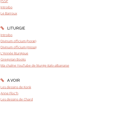
FSSP
Introibo
Le Barroux
LITURGIE
Introibo
Divinum officium (horæ)
Divinum officium (missa)
L'Année liturgique
Gregorian Books
Ma chaîne YouTube de liturgie italo-albanaise
A VOIR
Les dessins de Konk
Anne Floc'h
Les dessins de Chard