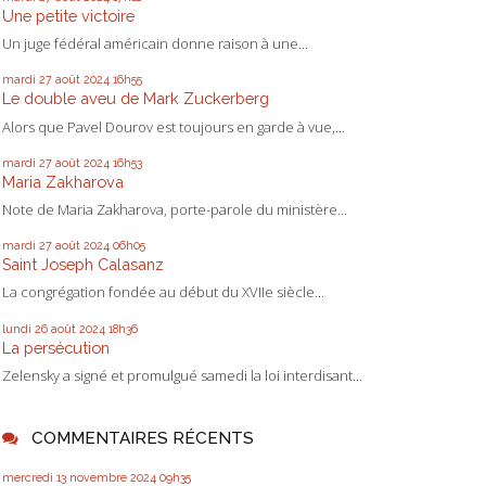
Une petite victoire
Un juge fédéral américain donne raison à une...
mardi 27
août 2024
16h55
Le double aveu de Mark Zuckerberg
Alors que Pavel Dourov est toujours en garde à vue,...
mardi 27
août 2024
16h53
Maria Zakharova
Note de Maria Zakharova, porte-parole du ministère...
mardi 27
août 2024
06h05
Saint Joseph Calasanz
La congrégation fondée au début du XVIIe siècle...
lundi 26
août 2024
18h36
La persécution
Zelensky a signé et promulgué samedi la loi interdisant...
COMMENTAIRES RÉCENTS
mercredi 13
novembre 2024
09h35