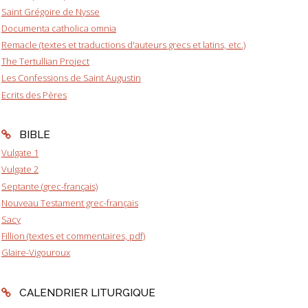
Saint Grégoire de Nysse
Documenta catholica omnia
Remacle (textes et traductions d'auteurs grecs et latins, etc.)
The Tertullian Project
Les Confessions de Saint Augustin
Ecrits des Pères
BIBLE
Vulgate 1
Vulgate 2
Septante (grec-français)
Nouveau Testament grec-français
Sacy
Fillion (textes et commentaires, pdf)
Glaire-Vigouroux
CALENDRIER LITURGIQUE