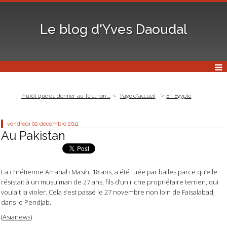
Le blog d'Yves Daoudal
Plutôt que de donner au Téléthon…
Page d'accueil
En Egypte
vendredi 02
décembre 2011
Au Pakistan
La chrétienne Amariah Masih, 18 ans, a été tuée par balles parce qu’elle
résistait à un musulman de 27 ans, fils d’un riche propriétaire terrien, qui
voulait la violer. Cela s’est passé le 27 novembre non loin de Faisalabad,
dans le Pendjab.
(
Asianews
)