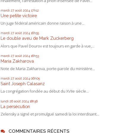
Finalement, l'arrestation a priori insensée de Pavel...
mardi 27
août 2024
17h12
Une petite victoire
Un juge fédéral américain donne raison à une...
mardi 27
août 2024
16h55
Le double aveu de Mark Zuckerberg
Alors que Pavel Dourov est toujours en garde à vue,...
mardi 27
août 2024
16h53
Maria Zakharova
Note de Maria Zakharova, porte-parole du ministère...
mardi 27
août 2024
06h05
Saint Joseph Calasanz
La congrégation fondée au début du XVIIe siècle...
lundi 26
août 2024
18h36
La persécution
Zelensky a signé et promulgué samedi la loi interdisant...
COMMENTAIRES RÉCENTS