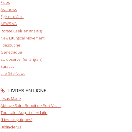
Fides
Asianews
Eglises d'Asie
NEWS.VA
Rorate Caeli (en anglais)
New Liturgical Movement
Fdesouche
Gènéthique
EU observer (en anglais)
Euractiv
Life Site News
LIVRES EN LIGNE
Jésus-Marie
Abbaye Saint-Benoît de Port-Valais
Tout saint Augustin en latin
"Livres mystiques"
Bibliaclerus