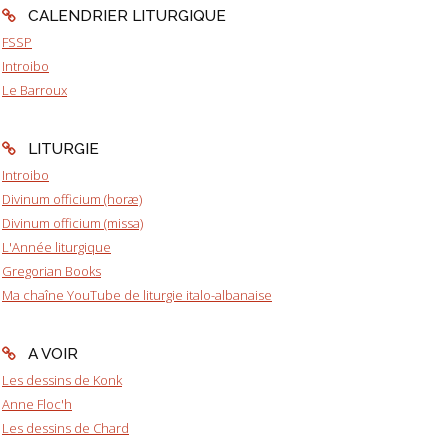
CALENDRIER LITURGIQUE
FSSP
Introibo
Le Barroux
LITURGIE
Introibo
Divinum officium (horæ)
Divinum officium (missa)
L'Année liturgique
Gregorian Books
Ma chaîne YouTube de liturgie italo-albanaise
A VOIR
Les dessins de Konk
Anne Floc'h
Les dessins de Chard