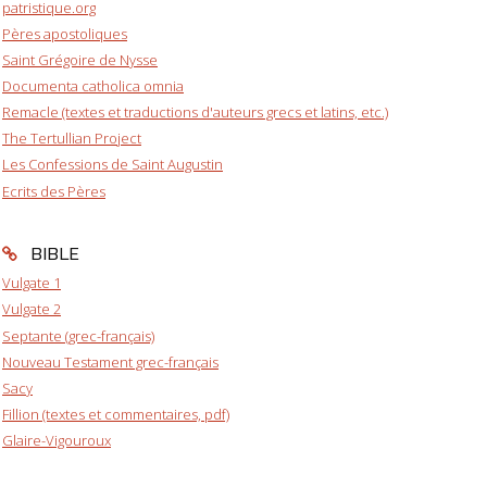
patristique.org
Pères apostoliques
Saint Grégoire de Nysse
Documenta catholica omnia
Remacle (textes et traductions d'auteurs grecs et latins, etc.)
The Tertullian Project
Les Confessions de Saint Augustin
Ecrits des Pères
BIBLE
Vulgate 1
Vulgate 2
Septante (grec-français)
Nouveau Testament grec-français
Sacy
Fillion (textes et commentaires, pdf)
Glaire-Vigouroux