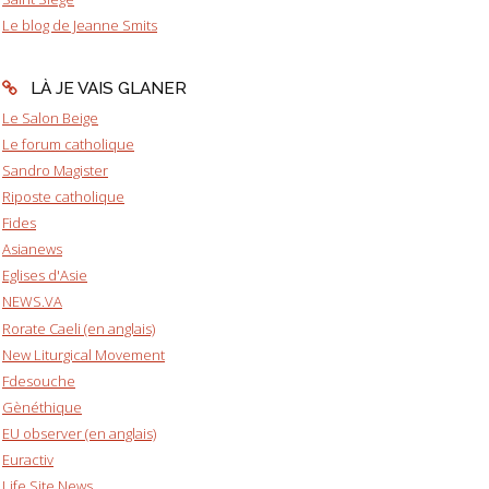
Le blog de Jeanne Smits
LÀ JE VAIS GLANER
Le Salon Beige
Le forum catholique
Sandro Magister
Riposte catholique
Fides
Asianews
Eglises d'Asie
NEWS.VA
Rorate Caeli (en anglais)
New Liturgical Movement
Fdesouche
Gènéthique
EU observer (en anglais)
Euractiv
Life Site News