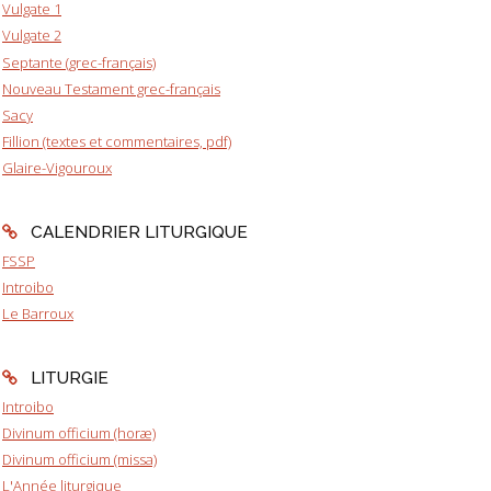
Vulgate 1
Vulgate 2
Septante (grec-français)
Nouveau Testament grec-français
Sacy
Fillion (textes et commentaires, pdf)
Glaire-Vigouroux
CALENDRIER LITURGIQUE
FSSP
Introibo
Le Barroux
LITURGIE
Introibo
Divinum officium (horæ)
Divinum officium (missa)
L'Année liturgique