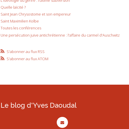
L’idéologie du genre : l’ultime subversion
Quelle laïcité ?
Saint Jean Chrysostome et son empereur
Saint Maximilien Kolbe
Toutes les conférences
Une persécution juive antichrétienne : l'affaire du carmel d'Auschwitz
S'abonner au flux RSS
S'abonner au flux ATOM
Le blog d'Yves Daoudal