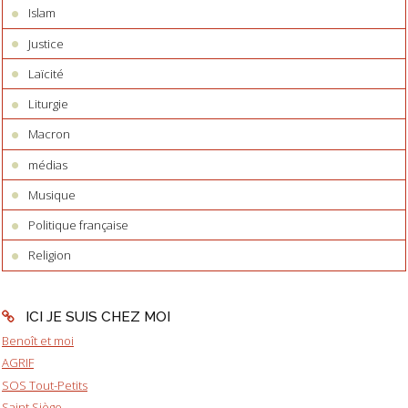
Islam
Justice
Laïcité
Liturgie
Macron
médias
Musique
Politique française
Religion
ICI JE SUIS CHEZ MOI
Benoît et moi
AGRIF
SOS Tout-Petits
Saint Siège