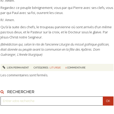
R/. Amen.
Regardez ce peuple bénignement, vous par qui Pierre avec ses clefs, vous
par qui Paul avec sa foi, ouvrent les cieux.
R/. Amen.
Qu'à la suite des chefs, le troupeau parvienne où sont arrivés d'un même
pas tous deux, et le Pasteur sur la croix, et le Docteur sous le glaive. Par
Jésus-Christ notre Seigneur.
(Bénédiction qui, selon le rite de l’ancienne Liturgie du missel gothique-gallican,
était donnée au peuple avant la communion en la fête des Apôtres. Dom
Guéranger, L’Année liturgique)
LIEN PERMANENT
CATÉGORIES :
LITURGIE
0
COMMENTAIRE
Les commentaires sont fermés.
RECHERCHER