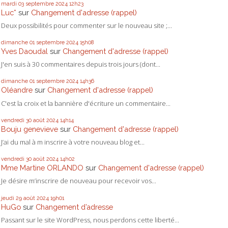
mardi 03
septembre 2024
12h23
Luc*
sur
Changement d'adresse (rappel)
Deux possibilités pour commenter sur le nouveau site ;...
dimanche 01
septembre 2024
15h08
Yves Daoudal
sur
Changement d'adresse (rappel)
J'en suis à 30 commentaires depuis trois jours (dont...
dimanche 01
septembre 2024
14h36
Oléandre
sur
Changement d'adresse (rappel)
C'est la croix et la bannière d'écriture un commentaire...
vendredi 30
août 2024
14h14
Bouju genevieve
sur
Changement d'adresse (rappel)
J’ai du mal à m inscrire à votre nouveau blog et...
vendredi 30
août 2024
14h02
Mme Martine ORLANDO
sur
Changement d'adresse (rappel)
Je désire m’inscrire de nouveau pour recevoir vos...
jeudi 29
août 2024
19h01
HuGo
sur
Changement d’adresse
Passant sur le site WordPress, nous perdons cette liberté...