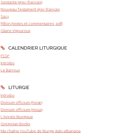
Septante (grec-français)
Nouveau Testament grec-français
Sacy
Fillion (textes et commentaires, pdf)
Glaire-Vigouroux
CALENDRIER LITURGIQUE
FSSP
Introibo
Le Barroux
LITURGIE
Introibo
Divinum officium (horæ)
Divinum officium (missa)
L'Année liturgique
Gregorian Books
Ma chaîne YouTube de liturgie italo-albanaise