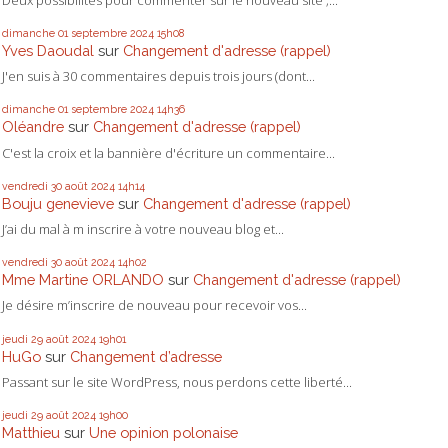
dimanche 01
septembre 2024
15h08
Yves Daoudal
sur
Changement d'adresse (rappel)
J'en suis à 30 commentaires depuis trois jours (dont...
dimanche 01
septembre 2024
14h36
Oléandre
sur
Changement d'adresse (rappel)
C'est la croix et la bannière d'écriture un commentaire...
vendredi 30
août 2024
14h14
Bouju genevieve
sur
Changement d'adresse (rappel)
J’ai du mal à m inscrire à votre nouveau blog et...
vendredi 30
août 2024
14h02
Mme Martine ORLANDO
sur
Changement d'adresse (rappel)
Je désire m’inscrire de nouveau pour recevoir vos...
jeudi 29
août 2024
19h01
HuGo
sur
Changement d’adresse
Passant sur le site WordPress, nous perdons cette liberté...
jeudi 29
août 2024
19h00
Matthieu
sur
Une opinion polonaise