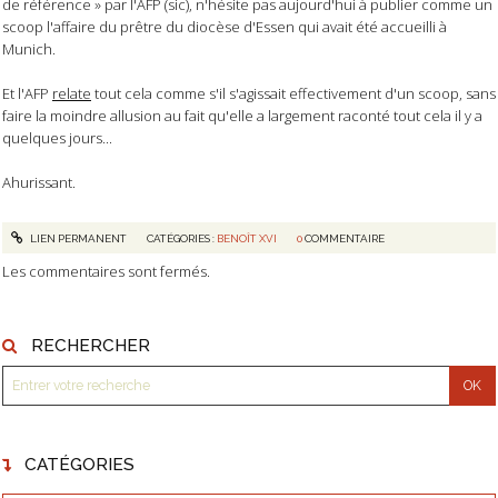
de référence » par l'AFP (sic), n'hésite pas aujourd'hui à publier comme un
scoop l'affaire du prêtre du diocèse d'Essen qui avait été accueilli à
Munich.
Et l'AFP
relate
tout cela comme s'il s'agissait effectivement d'un scoop, sans
faire la moindre allusion au fait qu'elle a largement raconté tout cela il y a
quelques jours...
Ahurissant.
LIEN PERMANENT
CATÉGORIES :
BENOÎT XVI
0
COMMENTAIRE
Les commentaires sont fermés.
RECHERCHER
CATÉGORIES