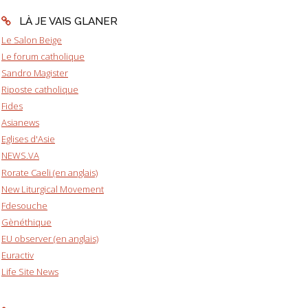
LÀ JE VAIS GLANER
Le Salon Beige
Le forum catholique
Sandro Magister
Riposte catholique
Fides
Asianews
Eglises d'Asie
NEWS.VA
Rorate Caeli (en anglais)
New Liturgical Movement
Fdesouche
Gènéthique
EU observer (en anglais)
Euractiv
Life Site News