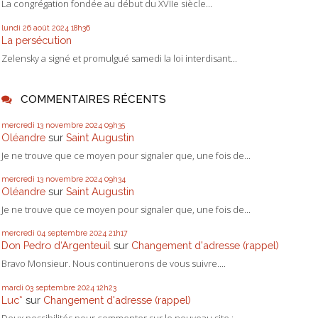
La congrégation fondée au début du XVIIe siècle...
lundi 26
août 2024
18h36
La persécution
Zelensky a signé et promulgué samedi la loi interdisant...
COMMENTAIRES RÉCENTS
mercredi 13
novembre 2024
09h35
Oléandre
sur
Saint Augustin
Je ne trouve que ce moyen pour signaler que, une fois de...
mercredi 13
novembre 2024
09h34
Oléandre
sur
Saint Augustin
Je ne trouve que ce moyen pour signaler que, une fois de...
mercredi 04
septembre 2024
21h17
Don Pedro d‘Argenteuil
sur
Changement d'adresse (rappel)
Bravo Monsieur. Nous continuerons de vous suivre....
mardi 03
septembre 2024
12h23
Luc*
sur
Changement d'adresse (rappel)
Deux possibilités pour commenter sur le nouveau site ;...