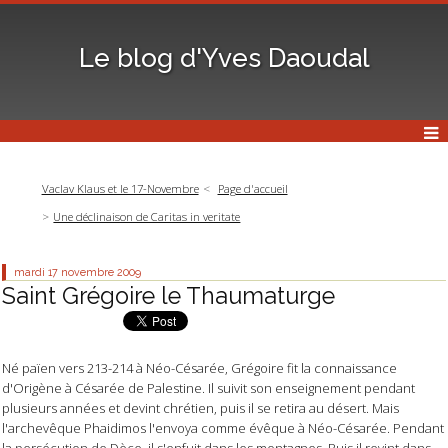
Le blog d'Yves Daoudal
Vaclav Klaus et le 17-Novembre
Page d'accueil
Une déclinaison de Caritas in veritate
mardi 17
novembre 2009
Saint Grégoire le Thaumaturge
Né païen vers 213-214 à Néo-Césarée, Grégoire fit la connaissance
d'Origène à Césarée de Palestine. Il suivit son enseignement pendant
plusieurs années et devint chrétien, puis il se retira au désert. Mais
l'archevêque Phaidimos l'envoya comme évêque à Néo-Césarée. Pendant
la persécution de Dèce, il s'enfuit dans les montagnes. Puis il revint dans