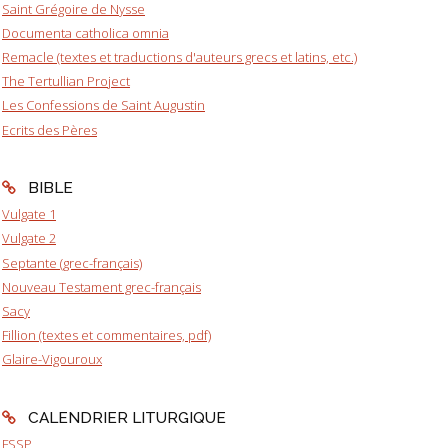
Saint Grégoire de Nysse
Documenta catholica omnia
Remacle (textes et traductions d'auteurs grecs et latins, etc.)
The Tertullian Project
Les Confessions de Saint Augustin
Ecrits des Pères
BIBLE
Vulgate 1
Vulgate 2
Septante (grec-français)
Nouveau Testament grec-français
Sacy
Fillion (textes et commentaires, pdf)
Glaire-Vigouroux
CALENDRIER LITURGIQUE
FSSP