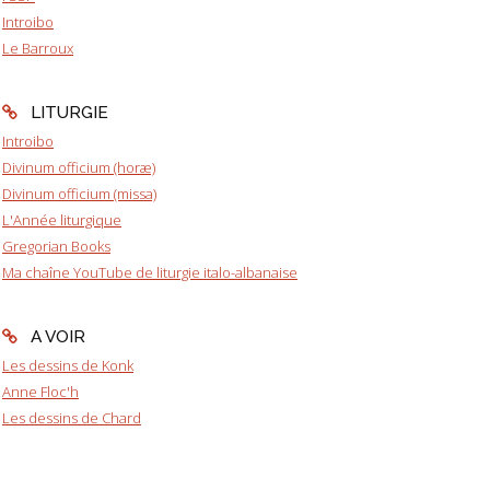
Introibo
Le Barroux
LITURGIE
Introibo
Divinum officium (horæ)
Divinum officium (missa)
L'Année liturgique
Gregorian Books
Ma chaîne YouTube de liturgie italo-albanaise
A VOIR
Les dessins de Konk
Anne Floc'h
Les dessins de Chard