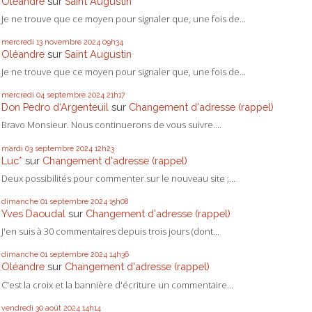
Oléandre
sur
Saint Augustin
Je ne trouve que ce moyen pour signaler que, une fois de...
mercredi 13
novembre 2024
09h34
Oléandre
sur
Saint Augustin
Je ne trouve que ce moyen pour signaler que, une fois de...
mercredi 04
septembre 2024
21h17
Don Pedro d‘Argenteuil
sur
Changement d'adresse (rappel)
Bravo Monsieur. Nous continuerons de vous suivre....
mardi 03
septembre 2024
12h23
Luc*
sur
Changement d'adresse (rappel)
Deux possibilités pour commenter sur le nouveau site ;...
dimanche 01
septembre 2024
15h08
Yves Daoudal
sur
Changement d'adresse (rappel)
J'en suis à 30 commentaires depuis trois jours (dont...
dimanche 01
septembre 2024
14h36
Oléandre
sur
Changement d'adresse (rappel)
C'est la croix et la bannière d'écriture un commentaire...
vendredi 30
août 2024
14h14