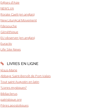
Eglises d'Asie
NEWS.VA
Rorate Caeli (en anglais)
New Liturgical Movement
Fdesouche
Gènéthique
EU observer (en anglais)
Euractiv
Life Site News
LIVRES EN LIGNE
Jésus-Marie
Abbaye Saint-Benoît de Port-Valais
Tout saint Augustin en latin
"Livres mystiques"
Bibliaclerus
patristique.org
Pères apostoliques