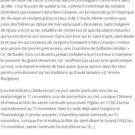
sa ville. « Sur le point de quitter la vie, comme il s'informait du nombre
d'infidèles qui restaient dans Néo-Césarée, on lui répondit qu'il n'était que
de dix-sept, et rendant grâces à Dieu, il dit: C'est le même nombre que
celui des fidèles au début de mon épiscopat » (bréviaire). Saint Grégoire
de Nysse a écrit sa vie, émaillée de nombreux et spectaculaires miracles
qui lui ont donné son surnom. Dans son livre sur le Saint-Esprit, saint Basile
écrit que les successeurs de Grégoire formaient à Néo-Césarée comme
une parure de pierres précieuses, une couronne de brillantes étoiles. «
Or, dit Basile, tous ces illustres prélats mettaient leur honneur à maintenir
le souvenir du grand devancier, ne souffrant pas qu'un acte quelconque,
un mot, une manière même de faire autre que la sienne dans les rites
sacrés, prévalussent sur les traditions qu'il avait laissées » (L'Année
liturgique).
(Les bénédictins célèbrent en ce jour sainte Gertrude, inscrite au
martyrologe le 17 novembre, jour de son entrée au ciel. Lorsque Clément
XII institua la fête de sainte Gertrude pour toute l'Eglise, en 1738, il la fixa
naturellement au 17 novembre. Mais il y avait déjà saint Grégoire le
Thaumaturge. L'année suivante, il transféra sainte Gertrude au 15
novembre. Lorsque Pie XI institua la fête de saint Albert le Grand (1932) au
15 novembre, sainte Gertrude fut transférée au 16...)