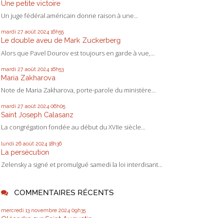
Une petite victoire
Un juge fédéral américain donne raison à une...
mardi 27
août 2024
16h55
Le double aveu de Mark Zuckerberg
Alors que Pavel Dourov est toujours en garde à vue,...
mardi 27
août 2024
16h53
Maria Zakharova
Note de Maria Zakharova, porte-parole du ministère...
mardi 27
août 2024
06h05
Saint Joseph Calasanz
La congrégation fondée au début du XVIIe siècle...
lundi 26
août 2024
18h36
La persécution
Zelensky a signé et promulgué samedi la loi interdisant...
COMMENTAIRES RÉCENTS
mercredi 13
novembre 2024
09h35