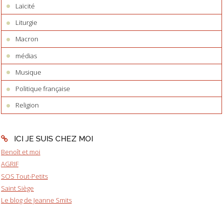
Laïcité
Liturgie
Macron
médias
Musique
Politique française
Religion
ICI JE SUIS CHEZ MOI
Benoît et moi
AGRIF
SOS Tout-Petits
Saint Siège
Le blog de Jeanne Smits