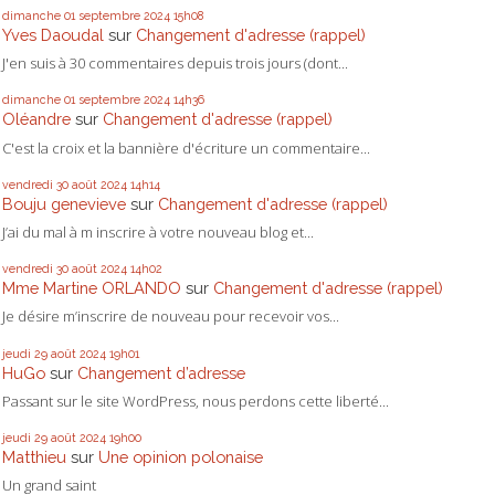
dimanche 01
septembre 2024
15h08
Yves Daoudal
sur
Changement d'adresse (rappel)
J'en suis à 30 commentaires depuis trois jours (dont...
dimanche 01
septembre 2024
14h36
Oléandre
sur
Changement d'adresse (rappel)
C'est la croix et la bannière d'écriture un commentaire...
vendredi 30
août 2024
14h14
Bouju genevieve
sur
Changement d'adresse (rappel)
J’ai du mal à m inscrire à votre nouveau blog et...
vendredi 30
août 2024
14h02
Mme Martine ORLANDO
sur
Changement d'adresse (rappel)
Je désire m’inscrire de nouveau pour recevoir vos...
jeudi 29
août 2024
19h01
HuGo
sur
Changement d’adresse
Passant sur le site WordPress, nous perdons cette liberté...
jeudi 29
août 2024
19h00
Matthieu
sur
Une opinion polonaise
Un grand saint