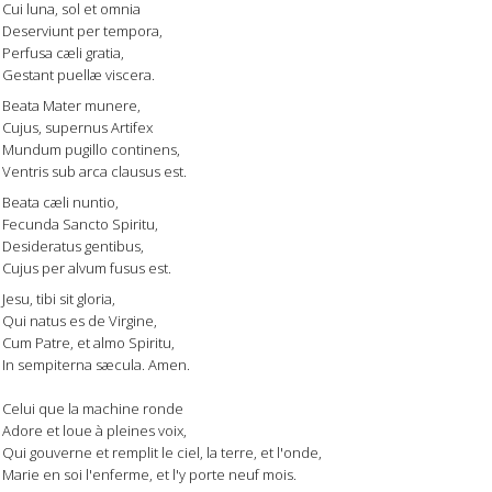
Cui luna, sol et omnia
Deserviunt per tempora,
Perfusa cæli gratia,
Gestant puellæ viscera.
Beata Mater munere,
Cujus, supernus Artifex
Mundum pugillo continens,
Ventris sub arca clausus est.
Beata cæli nuntio,
Fecunda Sancto Spiritu,
Desideratus gentibus,
Cujus per alvum fusus est.
Jesu, tibi sit gloria,
Qui natus es de Virgine,
Cum Patre, et almo Spiritu,
In sempiterna sæcula. Amen.
Celui que la machine ronde
Adore et loue à pleines voix,
Qui gouverne et remplit le ciel, la terre, et l'onde,
Marie en soi l'enferme, et l'y porte neuf mois.