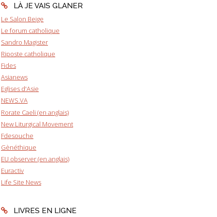
LÀ JE VAIS GLANER
Le Salon Beige
Le forum catholique
Sandro Magister
Riposte catholique
Fides
Asianews
Eglises d'Asie
NEWS.VA
Rorate Caeli (en anglais)
New Liturgical Movement
Fdesouche
Gènéthique
EU observer (en anglais)
Euractiv
Life Site News
LIVRES EN LIGNE