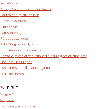
Jésus-Marie
Abbaye Saint-Benoît de Port-Valais
Tout saint Augustin en latin
"Livres mystiques"
Bibliaclerus
patristique.org
Pères apostoliques
Saint Grégoire de Nysse
Documenta catholica omnia
Remacle (textes et traductions d'auteurs grecs et latins, etc.)
The Tertullian Project
Les Confessions de Saint Augustin
Ecrits des Pères
BIBLE
Vulgate 1
Vulgate 2
Septante (grec-français)