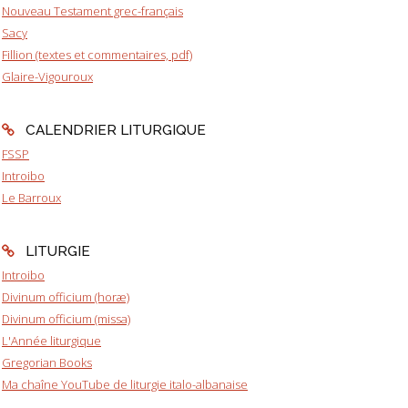
Nouveau Testament grec-français
Sacy
Fillion (textes et commentaires, pdf)
Glaire-Vigouroux
CALENDRIER LITURGIQUE
FSSP
Introibo
Le Barroux
LITURGIE
Introibo
Divinum officium (horæ)
Divinum officium (missa)
L'Année liturgique
Gregorian Books
Ma chaîne YouTube de liturgie italo-albanaise