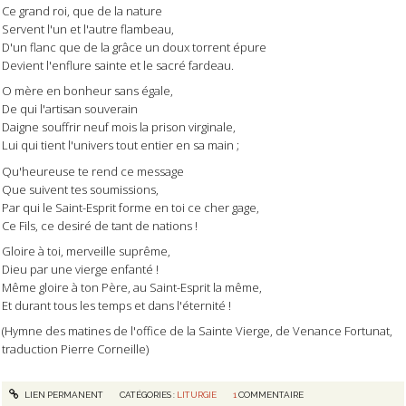
Ce grand roi, que de la nature
Servent l'un et l'autre flambeau,
D'un flanc que de la grâce un doux torrent épure
Devient l'enflure sainte et le sacré fardeau.
O mère en bonheur sans égale,
De qui l'artisan souverain
Daigne souffrir neuf mois la prison virginale,
Lui qui tient l'univers tout entier en sa main ;
Qu'heureuse te rend ce message
Que suivent tes soumissions,
Par qui le Saint-Esprit forme en toi ce cher gage,
Ce Fils, ce desiré de tant de nations !
Gloire à toi, merveille suprême,
Dieu par une vierge enfanté !
Même gloire à ton Père, au Saint-Esprit la même,
Et durant tous les temps et dans l'éternité !
(Hymne des matines de l'office de la Sainte Vierge, de Venance Fortunat,
traduction Pierre Corneille)
LIEN PERMANENT
CATÉGORIES :
LITURGIE
1
COMMENTAIRE