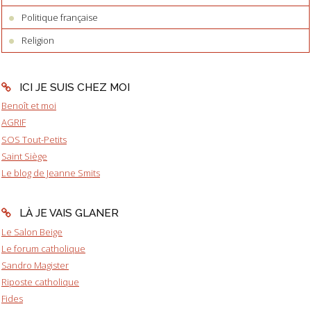
Politique française
Religion
ICI JE SUIS CHEZ MOI
Benoît et moi
AGRIF
SOS Tout-Petits
Saint Siège
Le blog de Jeanne Smits
LÀ JE VAIS GLANER
Le Salon Beige
Le forum catholique
Sandro Magister
Riposte catholique
Fides