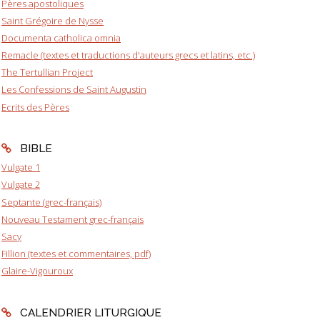
Pères apostoliques
Saint Grégoire de Nysse
Documenta catholica omnia
Remacle (textes et traductions d'auteurs grecs et latins, etc.)
The Tertullian Project
Les Confessions de Saint Augustin
Ecrits des Pères
BIBLE
Vulgate 1
Vulgate 2
Septante (grec-français)
Nouveau Testament grec-français
Sacy
Fillion (textes et commentaires, pdf)
Glaire-Vigouroux
CALENDRIER LITURGIQUE