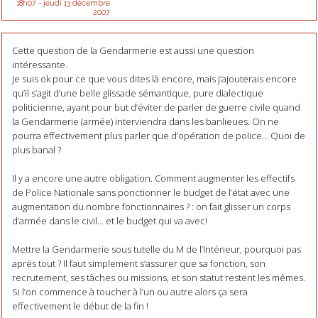
18h07
-
jeudi 13
décembre
2007
Cette question de la Gendarmerie est aussi une question
intéressante.
Je suis ok pour ce que vous dites là encore, mais j’ajouterais encore
qu’il s’agit d’une belle glissade sémantique, pure dialectique
politicienne, ayant pour but d’éviter de parler de guerre civile quand
la Gendarmerie (armée) interviendra dans les banlieues. On ne
pourra effectivement plus parler que d’opération de police… Quoi de
plus banal ?
Il y a encore une autre obligation. Comment augmenter les effectifs
de Police Nationale sans ponctionner le budget de l’état avec une
augmentation du nombre fonctionnaires ? : on fait glisser un corps
d’armée dans le civil… et le budget qui va avec!
Mettre la Gendarmerie sous tutelle du M de l’Intérieur, pourquoi pas
après tout ? Il faut simplement s’assurer que sa fonction, son
recrutement, ses tâches ou missions, et son statut restent les mêmes.
Si l’on commence à toucher à l’un ou autre alors ça sera
effectivement le début de la fin !