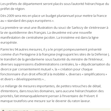
Les préfets de département seront placés sous l’autorité hiérarchique du
préfet de région.
Dès 2009 sera mis en place un budget pluriannuel pour mettre la France
au « standard des pays européens ».
La première se veut une illustration du souci de Sarkozy de s’intéresser à
la vie quotidienne des Français. La deuxième est une nouvelle
manifestation de centralisme jacobin. La troisième est dans la ligne
européiste.
Parmi les 94 autres mesures, il y a le projet pompeusement présenté
comme d’un Pentagone à la française (regroupant les sites de la Défense ),
le transfert de la gendarmerie sous l’autorité du ministre de l’Intérieur,
diverses suppressions d’administrations centrales, la « déjudiciarisation du
divorce par consentement mutuel », la « création pour chaque
fonctionnaire d’un droit effectif à la mobilité », diverses « simplifications »
et divers « développements »...
Le mélange de mesures importantes, de petites retouches de détail,
d’intentions, dans tous les domaines, sans aucune hiérarchisation des
priorités, fait immanquablement penser à l’Inventaire de Prévert. Il
manque toutefois une mesure sur le devenir du raton laveur.