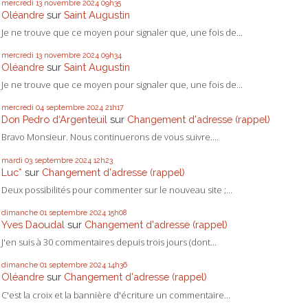
mercredi 13
novembre 2024
09h35
Oléandre
sur
Saint Augustin
Je ne trouve que ce moyen pour signaler que, une fois de...
mercredi 13
novembre 2024
09h34
Oléandre
sur
Saint Augustin
Je ne trouve que ce moyen pour signaler que, une fois de...
mercredi 04
septembre 2024
21h17
Don Pedro d‘Argenteuil
sur
Changement d'adresse (rappel)
Bravo Monsieur. Nous continuerons de vous suivre....
mardi 03
septembre 2024
12h23
Luc*
sur
Changement d'adresse (rappel)
Deux possibilités pour commenter sur le nouveau site ;...
dimanche 01
septembre 2024
15h08
Yves Daoudal
sur
Changement d'adresse (rappel)
J'en suis à 30 commentaires depuis trois jours (dont...
dimanche 01
septembre 2024
14h36
Oléandre
sur
Changement d'adresse (rappel)
C'est la croix et la bannière d'écriture un commentaire...