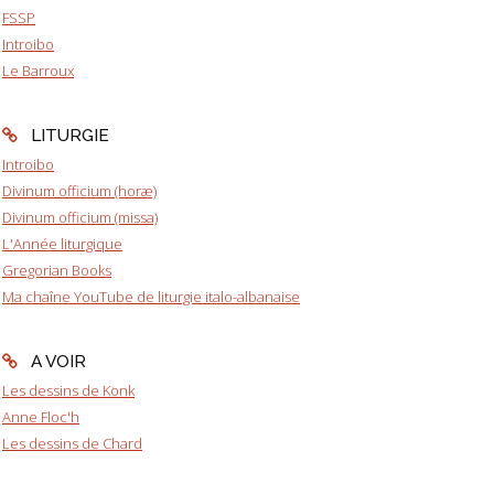
FSSP
Introibo
Le Barroux
LITURGIE
Introibo
Divinum officium (horæ)
Divinum officium (missa)
L'Année liturgique
Gregorian Books
Ma chaîne YouTube de liturgie italo-albanaise
A VOIR
Les dessins de Konk
Anne Floc'h
Les dessins de Chard