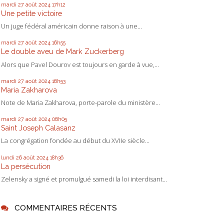
mardi 27
août 2024
17h12
Une petite victoire
Un juge fédéral américain donne raison à une...
mardi 27
août 2024
16h55
Le double aveu de Mark Zuckerberg
Alors que Pavel Dourov est toujours en garde à vue,...
mardi 27
août 2024
16h53
Maria Zakharova
Note de Maria Zakharova, porte-parole du ministère...
mardi 27
août 2024
06h05
Saint Joseph Calasanz
La congrégation fondée au début du XVIIe siècle...
lundi 26
août 2024
18h36
La persécution
Zelensky a signé et promulgué samedi la loi interdisant...
COMMENTAIRES RÉCENTS