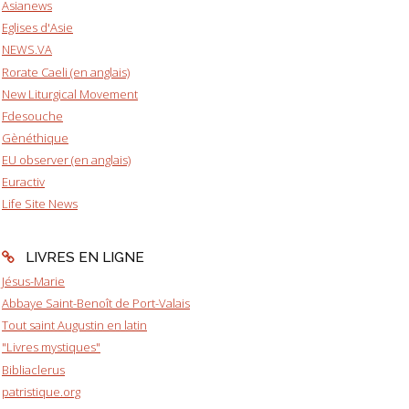
Asianews
Eglises d'Asie
NEWS.VA
Rorate Caeli (en anglais)
New Liturgical Movement
Fdesouche
Gènéthique
EU observer (en anglais)
Euractiv
Life Site News
LIVRES EN LIGNE
Jésus-Marie
Abbaye Saint-Benoît de Port-Valais
Tout saint Augustin en latin
"Livres mystiques"
Bibliaclerus
patristique.org