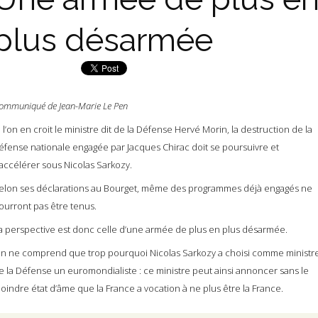
plus désarmée
ommuniqué de Jean-Marie Le Pen
i l’on en croit le ministre dit de la Défense Hervé Morin, la destruction de la
éfense nationale engagée par Jacques Chirac doit se poursuivre et
’accélérer sous Nicolas Sarkozy.
elon ses déclarations au Bourget, même des programmes déjà engagés ne
ourront pas être tenus.
a perspective est donc celle d’une armée de plus en plus désarmée.
n ne comprend que trop pourquoi Nicolas Sarkozy a choisi comme ministr
e la Défense un euromondialiste : ce ministre peut ainsi annoncer sans le
oindre état d’âme que la France a vocation à ne plus être la France.