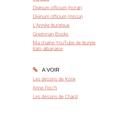
Divinum officium (horæ)
Divinum officium (missa)
L'Année liturgique
Gregorian Books
Ma chaîne YouTube de liturgie
italo-albanaise
A VOIR
Les dessins de Konk
Anne Floc'h
Les dessins de Chard