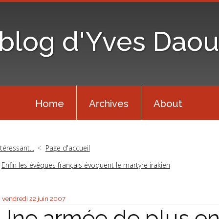
 blog d'Yves Daou
Home
Archives
About
ntéressant...
Page d'accueil
Enfin les évêques français évoquent le martyre irakien
vendredi 22
juin 2007
Une armée de plus e