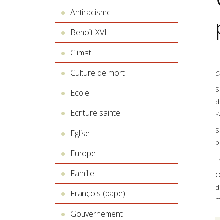
Antiracisme
Benoît XVI
Climat
Culture de mort
C
S
Ecole
d
Ecriture sainte
s
S
Eglise
p
Europe
L
Famille
O
d
François (pape)
m
Gouvernement