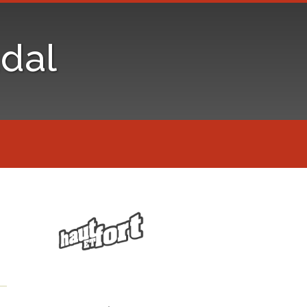
dal
n