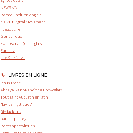
Eglises d'Asie
NEWS.VA
Rorate Caeli (en anglais)
New Liturgical Movement
Fdesouche
Gènéthique
EU observer (en anglais)
Euractiv
Life Site News
LIVRES EN LIGNE
Jésus-Marie
Abbaye Saint-Benoît de Port-Valais
Tout saint Augustin en latin
"Livres mystiques"
Bibliaclerus
patristique.org
Pères apostoliques
Saint Grégoire de Nysse