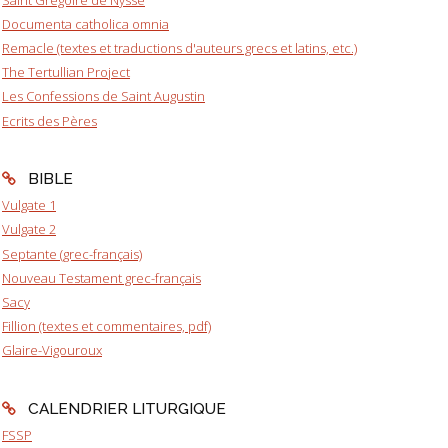
Documenta catholica omnia
Remacle (textes et traductions d'auteurs grecs et latins, etc.)
The Tertullian Project
Les Confessions de Saint Augustin
Ecrits des Pères
BIBLE
Vulgate 1
Vulgate 2
Septante (grec-français)
Nouveau Testament grec-français
Sacy
Fillion (textes et commentaires, pdf)
Glaire-Vigouroux
CALENDRIER LITURGIQUE
FSSP