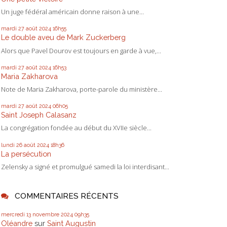
Un juge fédéral américain donne raison à une...
mardi 27
août 2024
16h55
Le double aveu de Mark Zuckerberg
Alors que Pavel Dourov est toujours en garde à vue,...
mardi 27
août 2024
16h53
Maria Zakharova
Note de Maria Zakharova, porte-parole du ministère...
mardi 27
août 2024
06h05
Saint Joseph Calasanz
La congrégation fondée au début du XVIIe siècle...
lundi 26
août 2024
18h36
La persécution
Zelensky a signé et promulgué samedi la loi interdisant...
COMMENTAIRES RÉCENTS
mercredi 13
novembre 2024
09h35
Oléandre
sur
Saint Augustin