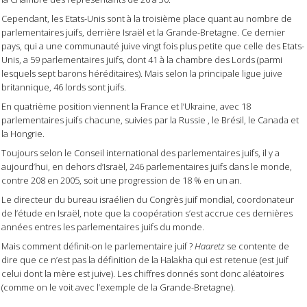
Cependant, les Etats-Unis sont à la troisième place quant au nombre de
parlementaires juifs, derrière Israël et la Grande-Bretagne. Ce dernier
pays, qui a une communauté juive vingt fois plus petite que celle des Etats-
Unis, a 59 parlementaires juifs, dont 41 à la chambre des Lords (parmi
lesquels sept barons héréditaires). Mais selon la principale ligue juive
britannique, 46 lords sont juifs.
En quatrième position viennent la France et l’Ukraine, avec 18
parlementaires juifs chacune, suivies par la Russie , le Brésil, le Canada et
la Hongrie.
Toujours selon le Conseil international des parlementaires juifs, il y a
aujourd’hui, en dehors d’Israël, 246 parlementaires juifs dans le monde,
contre 208 en 2005, soit une progression de 18 % en un an.
Le directeur du bureau israélien du Congrès juif mondial, coordonateur
de l’étude en Israël, note que la coopération s’est accrue ces dernières
années entres les parlementaires juifs du monde.
Mais comment définit-on le parlementaire juif ?
Haaretz
se contente de
dire que ce n’est pas la définition de la Halakha qui est retenue (est juif
celui dont la mère est juive). Les chiffres donnés sont donc aléatoires
(comme on le voit avec l’exemple de la Grande-Bretagne).