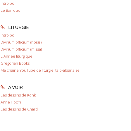
Introibo
Le Barroux
LITURGIE
Introibo
Divinum officium (horæ)
Divinum officium (missa)
L'Année liturgique
Gregorian Books
Ma chaîne YouTube de liturgie italo-albanaise
A VOIR
Les dessins de Konk
Anne Floc'h
Les dessins de Chard