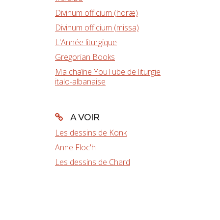
Divinum officium (horæ)
Divinum officium (missa)
L'Année liturgique
Gregorian Books
Ma chaîne YouTube de liturgie
italo-albanaise
A VOIR
Les dessins de Konk
Anne Floc'h
Les dessins de Chard