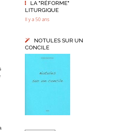
LA "RÉFORME"
LITURGIQUE
Il y a 50 ans
NOTULES SUR UN
CONCILE
s
e
a