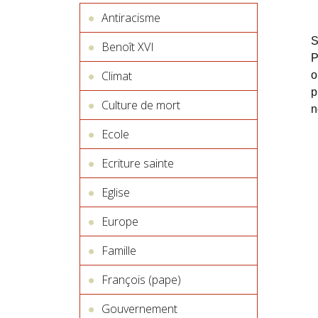
Antiracisme
S
Benoît XVI
P
Climat
o
p
Culture de mort
n
Ecole
Ecriture sainte
Eglise
Europe
Famille
François (pape)
Gouvernement