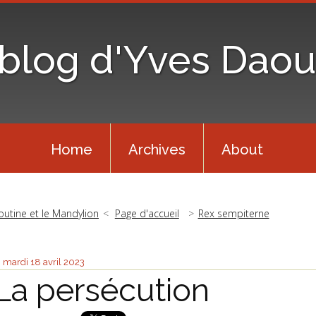
 blog d'Yves Daou
Home
Archives
About
outine et le Mandylion
Page d'accueil
Rex sempiterne
mardi 18
avril 2023
La persécution