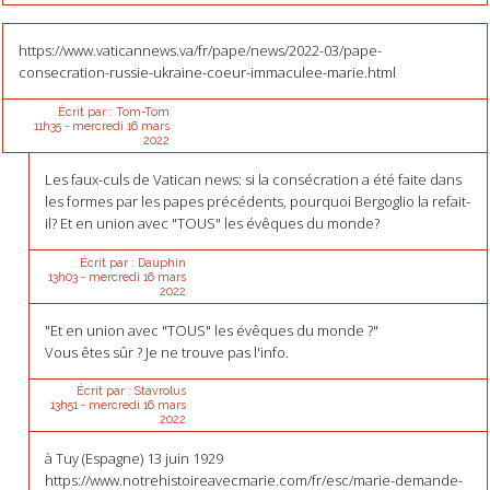
https://www.vaticannews.va/fr/pape/news/2022-03/pape-
consecration-russie-ukraine-coeur-immaculee-marie.html
Écrit par :
Tom-Tom
11h35
-
mercredi 16
mars
2022
Les faux-culs de Vatican news: si la consécration a été faite dans
les formes par les papes précédents, pourquoi Bergoglio la refait-
il? Et en union avec "TOUS" les évêques du monde?
Écrit par :
Dauphin
13h03
-
mercredi 16
mars
2022
"Et en union avec "TOUS" les évêques du monde ?"
Vous êtes sûr ? Je ne trouve pas l'info.
Écrit par :
Stavrolus
13h51
-
mercredi 16
mars
2022
à Tuy (Espagne) 13 juin 1929
https://www.notrehistoireavecmarie.com/fr/esc/marie-demande-