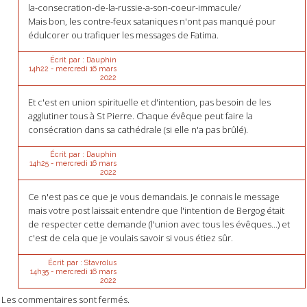
la-consecration-de-la-russie-a-son-coeur-immacule/
Mais bon, les contre-feux sataniques n'ont pas manqué pour
édulcorer ou trafiquer les messages de Fatima.
Écrit par :
Dauphin
14h22
-
mercredi 16
mars
2022
Et c'est en union spirituelle et d'intention, pas besoin de les
agglutiner tous à St Pierre. Chaque évêque peut faire la
consécration dans sa cathédrale (si elle n'a pas brûlé).
Écrit par :
Dauphin
14h25
-
mercredi 16
mars
2022
Ce n'est pas ce que je vous demandais. Je connais le message
mais votre post laissait entendre que l'intention de Bergog était
de respecter cette demande (l'union avec tous les évêques...) et
c'est de cela que je voulais savoir si vous étiez sûr.
Écrit par :
Stavrolus
14h35
-
mercredi 16
mars
2022
Les commentaires sont fermés.