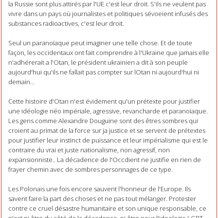
la Russie sont plus attirés par l'UE c'est leur droit. S'ils ne veulent pas
vivre dans un pays où journalistes et politiques sévoeient infusés des
substances radioactives, c'est leur droit.
Seul un paranoïaque peut imaginer une telle chose. Et de toute
façon, les occidentaux ont fait comprendre à l'Ukraine que jamais elle
n'adhérerait a l'Otan, le président ukrainien a dit à son peuple
aujourd'hui qu'ils ne fallait pas compter sur lOtan ni aujourd'hui ni
demain...
Cette histoire d'Otan n'est évidement qu'un prétexte pour justifier
une idéologie néo impériale, agressive, revancharde et paranoïaque.
Les gens comme Alexandre Douguine sont des êtres sombres qui
croient au primat de la force sur ja justice et se servent de prétextes
pour justifier leur instinct de puissance et leur impérialisme qui est le
contraire du vrai et juste nationalisme, non agressif, non
expansionniste.. La décadence de l'Occdient ne justifie en rien de
frayer chemin avec de sombres personnages de ce type.
Les Polonais une fois encore sauvent l'honneur de l'Europe. Ils
savent faire la part des choses et ne pas tout mélanger. Protester
contre ce cruel désastre humanitaire et son unique responsable, ce
n'est ni être du côté de la décadence, ni être pour l'ideologie LGBT