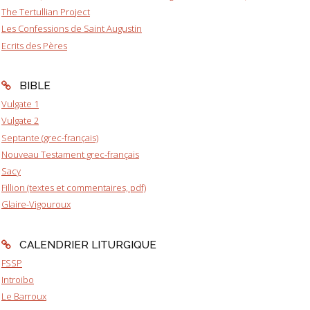
The Tertullian Project
Les Confessions de Saint Augustin
Ecrits des Pères
BIBLE
Vulgate 1
Vulgate 2
Septante (grec-français)
Nouveau Testament grec-français
Sacy
Fillion (textes et commentaires, pdf)
Glaire-Vigouroux
CALENDRIER LITURGIQUE
FSSP
Introibo
Le Barroux