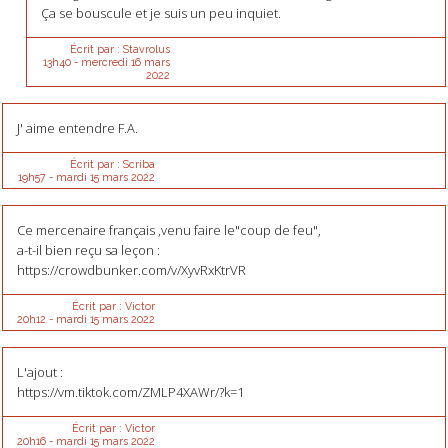
Ça se bouscule et je suis un peu inquiet.
Écrit par :
Stavrolus
13h40
-
mercredi 16
mars
2022
J' aime entendre F.A.
Écrit par :
Scriba
19h57
-
mardi 15
mars 2022
Ce mercenaire français ,venu faire le"coup de feu",
a-t-il bien reçu sa leçon :
https://crowdbunker.com/v/XyvRxKtrVR
Écrit par :
Victor
20h12
-
mardi 15
mars 2022
L'ajout :
https://vm.tiktok.com/ZMLP4XAWr/?k=1
Écrit par :
Victor
20h16
-
mardi 15
mars 2022