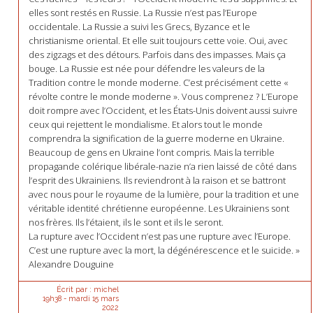
elles sont restés en Russie. La Russie n’est pas l’Europe
occidentale. La Russie a suivi les Grecs, Byzance et le
christianisme oriental. Et elle suit toujours cette voie. Oui, avec
des zigzags et des détours. Parfois dans des impasses. Mais ça
bouge. La Russie est née pour défendre les valeurs de la
Tradition contre le monde moderne. C’est précisément cette «
révolte contre le monde moderne ». Vous comprenez ? L’Europe
doit rompre avec l’Occident, et les États-Unis doivent aussi suivre
ceux qui rejettent le mondialisme. Et alors tout le monde
comprendra la signification de la guerre moderne en Ukraine.
Beaucoup de gens en Ukraine l’ont compris. Mais la terrible
propagande colérique libérale-nazie n’a rien laissé de côté dans
l’esprit des Ukrainiens. Ils reviendront à la raison et se battront
avec nous pour le royaume de la lumière, pour la tradition et une
véritable identité chrétienne européenne. Les Ukrainiens sont
nos frères. Ils l’étaient, ils le sont et ils le seront.
La rupture avec l’Occident n’est pas une rupture avec l’Europe.
C’est une rupture avec la mort, la dégénérescence et le suicide. »
Alexandre Douguine
Écrit par :
michel
19h38
-
mardi 15
mars
2022