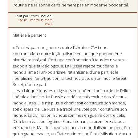
Poutine ne raisonne certainement pas en moderne occidental.
Écrit par :
Yves Daoudal
19h30
-
mardi 15
mars
2022
Matière à penser :
« Ce n’est pas une guerre contre l’Ukraine. C’est une
confrontation contre le globalisme en tant que phénomène
planétaire intégral. C’est une confrontation à tous les niveaux –
géopolitique et idéologique. La Russie rejette tout dans le
mondialisme : l’uni-polarisme, l’atlantisme, d’une part, et le
libéralisme, l’anti-tradition, la technocratie, en un mot, le Great
Reset, d’autre part.
Il est clair que tous les dirigeants européens font partie de l’élite
libérale atlantiste. La Russie est désormais exclue des réseaux
mondialistes. Elle n’a plus le choix : soit construire son monde,
soit disparaître. La Russie a tracé une voie pour construire son
monde, sa civilisation. Et nous sommes en guerre contre cela.
D’où leur réaction légitime. Et maintenant, la première étape a
été franchie. Mais le souverain face au mondialisme ne peut être
qu’un grand espace, un État-continent, un État-civilisation. Aucun