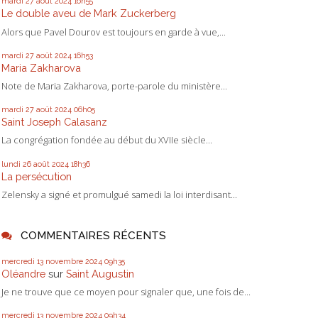
mardi 27
août 2024
16h55
Le double aveu de Mark Zuckerberg
Alors que Pavel Dourov est toujours en garde à vue,...
mardi 27
août 2024
16h53
Maria Zakharova
Note de Maria Zakharova, porte-parole du ministère...
mardi 27
août 2024
06h05
Saint Joseph Calasanz
La congrégation fondée au début du XVIIe siècle...
lundi 26
août 2024
18h36
La persécution
Zelensky a signé et promulgué samedi la loi interdisant...
COMMENTAIRES RÉCENTS
mercredi 13
novembre 2024
09h35
Oléandre
sur
Saint Augustin
Je ne trouve que ce moyen pour signaler que, une fois de...
mercredi 13
novembre 2024
09h34