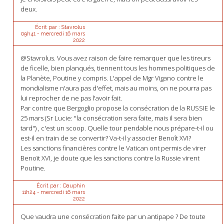
deux.
Écrit par :
Stavrolus
09h41
-
mercredi 16
mars
2022
@Stavrolus. Vous avez raison de faire remarquer que les tireurs
de ficelle, bien planqués, tiennent tous les hommes politiques de
la Planète, Poutine y compris. L'appel de Mgr Vigano contre le
mondialisme n'aura pas d'effet, mais au moins, on ne pourra pas
lui reprocher de ne pas l'avoir fait.
Par contre que Bergoglio propose la consécration de la RUSSIE le
25 mars (Sr Lucie: "la consécration sera faite, mais il sera bien
tard") , c'est un scoop. Quelle tour pendable nous prépare-t-il ou
est-il en train de se convertir? Va-t-il y associer Benoît XVI?
Les sanctions financières contre le Vatican ont permis de virer
Benoït XVI, je doute que les sanctions contre la Russie virent
Poutine.
Écrit par :
Dauphin
11h24
-
mercredi 16
mars
2022
Que vaudra une consécration faite par un antipape ? De toute