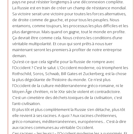
pays ne peut résister longtemps à une déconnexion complète.
La Russie est en train de créer un champ de résistance mondial.
Sa victoire serait une victoire pour toutes les forces alternatives,
de droite comme de gauche, et pour tous les peuples. Nous
entamons, comme toujours, les processus les plus difficiles et les
plus dangereux. Mais quand on gagne, tout le monde en profite.
Ça devrait être comme cela. Nous créons les conditions d’une
véritable multipolarité. Et ceux qui sont prêts à nous tuer
maintenant seront les premiers à profiter de notre entreprise
demain.
Qu’est-ce que cela signifie pour la Russie de rompre avec
l’Occident ? C’est le salut. L’Occident moderne, où triomphent les
Rothschild, Soros, Schwab, Bill Gates et Zuckerberg, est la chose
la plus dégoûtante de l’histoire du monde. Ce n’est plus
l’Occident de la culture méditerranéenne gréco-romaine, ni le
Moyen Âge chrétien, ni le XXe siècle violent et contradictoire.
C’est un cimetière des déchets toxiques de la civilisation, c’est
l’anti-civilisation.
Et plus tôt et plus complètement la Russie s’en détache, plus tôt
elle revient à ses racines. A quoi ? Aux racines chrétiennes,
gréco-romaines, méditerranéennes, européennes… C’est-à-dire
aux racines communes au véritable Occident.
Ces racines – les leurs ! – l’Occident moderne les a supprimés. Et