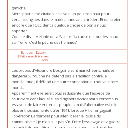
@michel
Merci pour cette citation, cela vole un peu trop haut pour
certains englués dans le matérialisme anti-chrétien. Et qui croient
encore que l'Occident à quelque chose de bon à nous
apporter..
Comme disait Mélanie de la Salette: "la cause de tous les maux
sur Terre, c'est le péché des hommes"
Écrit par :
Dauphin
20h11
-
mardi 15
mars
2022
Les propos d'Alexandre Douguine sont manichéens, naïfs et
dangereux. Poutine ne défend pas la Tradition contre le
mondialisme ; il défend une autre conception du nouvel ordre
mondial.
Apparemment elle serait plus séduisante que l'espèce de
souricière dans laquelle les dirigeants occidentaux corrompus
essayent de faire entrer les peuples ; mais l'alternative est-elle
plus enthousiasmante qu'en 1941, lorsque Hitler engageait
l'opération Barbarossa pour aller libérer la Russie du
communisme ? Je n'en suis pas sûr. Entre l'esclavage et la guerre,
je choisirais peut-être la guerre, mais on peut aussi avoir les