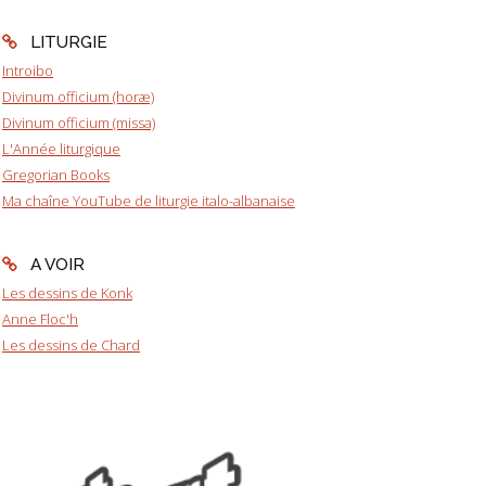
LITURGIE
Introibo
Divinum officium (horæ)
Divinum officium (missa)
L'Année liturgique
Gregorian Books
Ma chaîne YouTube de liturgie italo-albanaise
A VOIR
Les dessins de Konk
Anne Floc'h
Les dessins de Chard