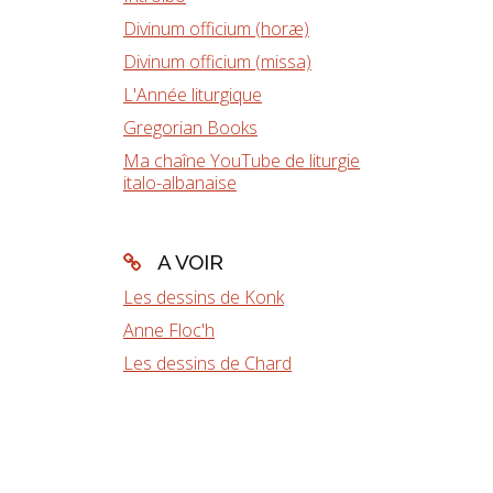
Divinum officium (horæ)
Divinum officium (missa)
L'Année liturgique
Gregorian Books
Ma chaîne YouTube de liturgie
italo-albanaise
A VOIR
Les dessins de Konk
Anne Floc'h
Les dessins de Chard