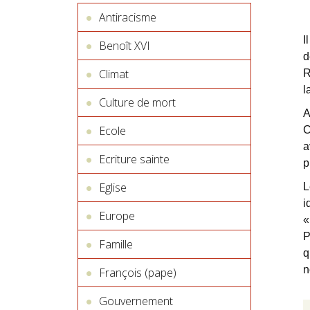
Antiracisme
I
Benoît XVI
d
Climat
R
l
Culture de mort
A
Ecole
C
a
Ecriture sainte
p
Eglise
L
i
Europe
«
P
Famille
q
n
François (pape)
Gouvernement