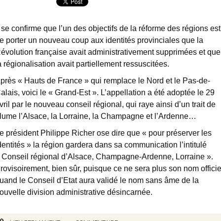
l se confirme que l’un des objectifs de la réforme des régions est
e porter un nouveau coup aux identités provinciales que la
évolution française avait administrativement supprimées et que
a régionalisation avait partiellement ressuscitées.
près « Hauts de France » qui remplace le Nord et le Pas-de-
alais, voici le « Grand-Est ». L’appellation a été adoptée le 29
vril par le nouveau conseil régional, qui raye ainsi d’un trait de
lume l’Alsace, la Lorraine, la Champagne et l’Ardenne…
e président Philippe Richer ose dire que « pour préserver les
dentités » la région gardera dans sa communication l’intitulé
 Conseil régional d’Alsace, Champagne-Ardenne, Lorraine ».
rovisoirement, bien sûr, puisque ce ne sera plus son nom officie
uand le Conseil d’Etat aura validé le nom sans âme de la
ouvelle division administrative désincarnée.