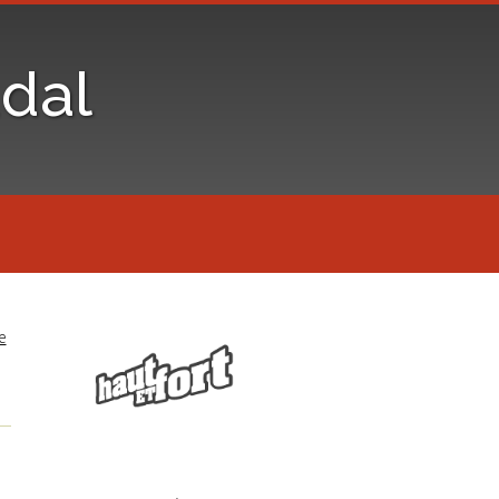
dal
e