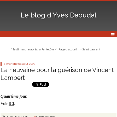
Le blog d'Yves Daoudal
11e dimanche après la Pentecôte
Page d'accueil
Saint Laurent
dimanche 09
août 2015
La neuvaine pour la guérison de Vincent
Lambert
Quatrième jour.
Voir
ICI
.
LIEN PERMANENT
0
COMMENTAIRE