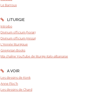
Le Barroux
LITURGIE
Introibo
Divinum officium (horæ)
Divinum officium (missa)
L'Année liturgique
Gregorian Books
Ma chaîne YouTube de liturgie italo-albanaise
A VOIR
Les dessins de Konk
Anne Floc'h
Les dessins de Chard