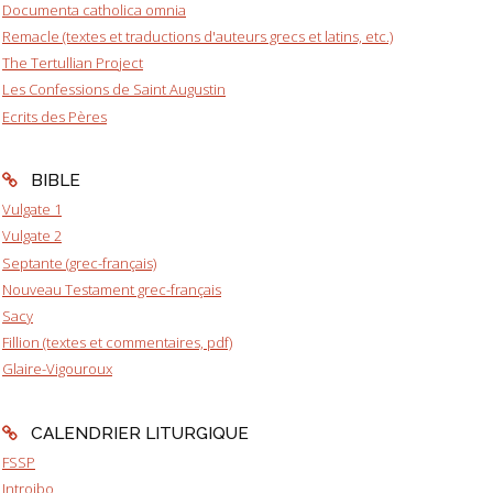
Documenta catholica omnia
Remacle (textes et traductions d'auteurs grecs et latins, etc.)
The Tertullian Project
Les Confessions de Saint Augustin
Ecrits des Pères
BIBLE
Vulgate 1
Vulgate 2
Septante (grec-français)
Nouveau Testament grec-français
Sacy
Fillion (textes et commentaires, pdf)
Glaire-Vigouroux
CALENDRIER LITURGIQUE
FSSP
Introibo