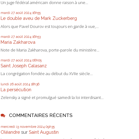
Un juge fédéral américain donne raison à une...
mardi 27
août 2024
16h55
Le double aveu de Mark Zuckerberg
Alors que Pavel Dourov est toujours en garde à vue,...
mardi 27
août 2024
16h53
Maria Zakharova
Note de Maria Zakharova, porte-parole du ministère...
mardi 27
août 2024
06h05
Saint Joseph Calasanz
La congrégation fondée au début du XVIIe siècle...
lundi 26
août 2024
18h36
La persécution
Zelensky a signé et promulgué samedi la loi interdisant...
COMMENTAIRES RÉCENTS
mercredi 13
novembre 2024
09h35
Oléandre
sur
Saint Augustin