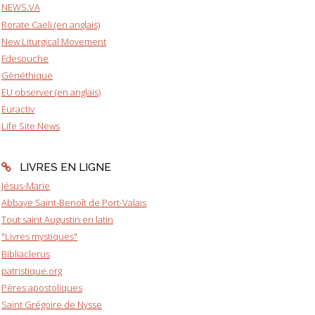
NEWS.VA
Rorate Caeli (en anglais)
New Liturgical Movement
Fdesouche
Gènéthique
EU observer (en anglais)
Euractiv
Life Site News
LIVRES EN LIGNE
Jésus-Marie
Abbaye Saint-Benoît de Port-Valais
Tout saint Augustin en latin
"Livres mystiques"
Bibliaclerus
patristique.org
Pères apostoliques
Saint Grégoire de Nysse