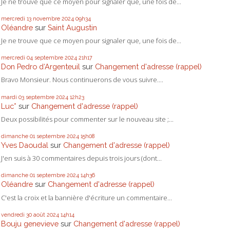
Je ne trouve que ce moyen pour signaler que, une fois de...
mercredi 13
novembre 2024
09h34
Oléandre
sur
Saint Augustin
Je ne trouve que ce moyen pour signaler que, une fois de...
mercredi 04
septembre 2024
21h17
Don Pedro d‘Argenteuil
sur
Changement d'adresse (rappel)
Bravo Monsieur. Nous continuerons de vous suivre....
mardi 03
septembre 2024
12h23
Luc*
sur
Changement d'adresse (rappel)
Deux possibilités pour commenter sur le nouveau site ;...
dimanche 01
septembre 2024
15h08
Yves Daoudal
sur
Changement d'adresse (rappel)
J'en suis à 30 commentaires depuis trois jours (dont...
dimanche 01
septembre 2024
14h36
Oléandre
sur
Changement d'adresse (rappel)
C'est la croix et la bannière d'écriture un commentaire...
vendredi 30
août 2024
14h14
Bouju genevieve
sur
Changement d'adresse (rappel)