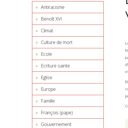
Antiracisme
Benoît XVI
Climat
Culture de mort
L
N
Ecole
p
d
Ecriture sainte
n
Eglise
E
Europe
c
p
Famille
C
François (pape)
Gouvernement