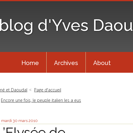
 blog d'Yves Daou
Home
Archives
About
iné et Daoudal
Page d'accueil
Encore une fois, le peuple italien les a eus
mardi 30
mars 2010
L’Elysée de