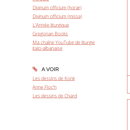
Divinum officium (horæ)
Divinum officium (missa)
L'Année liturgique
Gregorian Books
Ma chaîne YouTube de liturgie
italo-albanaise
A VOIR
Les dessins de Konk
Anne Floc'h
Les dessins de Chard