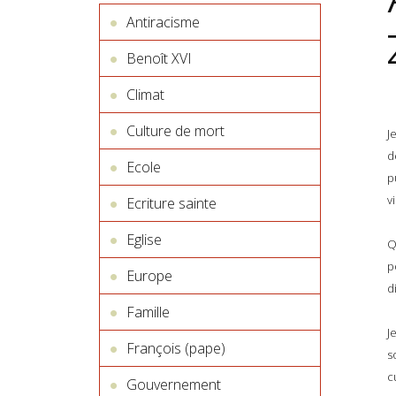
Antiracisme
Benoît XVI
Climat
Culture de mort
J
d
Ecole
p
v
Ecriture sainte
Eglise
Q
p
Europe
d
Famille
J
François (pape)
s
c
Gouvernement