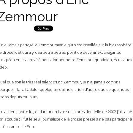
Zemmour
e n'ai jamais partagé la Zemmourmania qui s'est installée sur la blogosphère 
e droite », et qui a grossi peu à peu au point de devenir extravagante,
uisqu'on en est arrivé à nous donner notre Zemmour quotidien, écrit, audio
idéo...
uel que soit le très réel talent d'Eric Zemmour, je n'ai jamais compris
ourquoi il fallait aduler quelqu'un qui ne dit rien d'autre que ce que nous
isons depuis toujours.
e n'ai rien contre lui, et dans mon livre sur la présidentielle de 2002 j'ai salué
on attitude : il fut le seul journaliste de la grosse presse à ne pas participer à 
urée contre Le Pen.