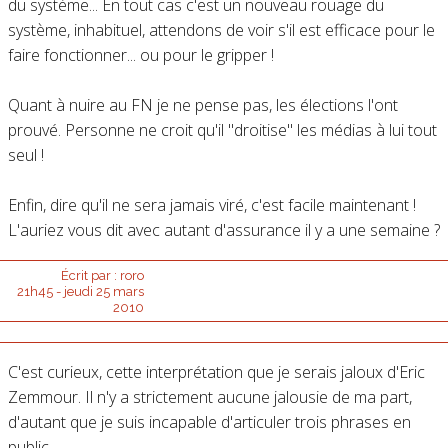
du système... En tout cas c'est un nouveau rouage du
système, inhabituel, attendons de voir s'il est efficace pour le
faire fonctionner... ou pour le gripper !
Quant à nuire au FN je ne pense pas, les élections l'ont
prouvé. Personne ne croit qu'il "droitise" les médias à lui tout
seul !
Enfin, dire qu'il ne sera jamais viré, c'est facile maintenant !
L'auriez vous dit avec autant d'assurance il y a une semaine ?
Écrit par :
roro
21h45
-
jeudi 25
mars
2010
C'est curieux, cette interprétation que je serais jaloux d'Eric
Zemmour. Il n'y a strictement aucune jalousie de ma part,
d'autant que je suis incapable d'articuler trois phrases en
public.