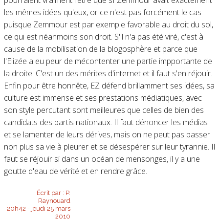
les mêmes idées qu'eux, or ce n'est pas forcément le cas
puisque Zemmour est par exemple favorable au droit du sol,
ce qui est néanmoins son droit. S'il n'a pas été viré, c'est à
cause de la mobilisation de la blogosphère et parce que
l'Elizée a eu peur de mécontenter une partie impportante de
la droite. C'est un des mérites d'internet et il faut s'en réjouir.
Enfin pour être honnête, EZ défend brillamment ses idées, sa
culture est immense et ses prestations médiatiques, avec
son style percutant sont meilleures que celles de bien des
candidats des partis nationaux. Il faut dénoncer les médias
et se lamenter de leurs dérives, mais on ne peut pas passer
non plus sa vie à pleurer et se désespérer sur leur tyrannie. Il
faut se réjouir si dans un océan de mensonges, il y a une
goutte d'eau de vérité et en rendre grâce.
Écrit par :
P.
Raynouard
20h42
-
jeudi 25
mars
2010