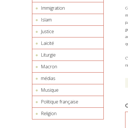
Immigration
C
m
Islam
p
g
Justice
a
Laïcité
q
Liturgie
C
n
Macron
médias
Musique
Politique française
Religion