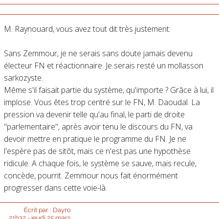
M. Raynouard, vous avez tout dit très justement.
Sans Zemmour, je ne serais sans doute jamais devenu
électeur FN et réactionnaire. Je serais resté un mollasson
sarkozyste.
Même s'il faisait partie du système, qu'importe ? Grâce à lui, il
implose. Vous êtes trop centré sur le FN, M. Daoudal. La
pression va devenir telle qu'au final, le parti de droite
"parlementaire", après avoir tenu le discours du FN, va
devoir mettre en pratique le programme du FN. Je ne
l'espère pas de sitôt, mais ce n'est pas une hypothèse
ridicule. A chaque fois, le système se sauve, mais recule,
concède, pourrit. Zemmour nous fait énormément
progresser dans cette voie-là.
Écrit par :
Dayro
21h32
-
jeudi 25
mars