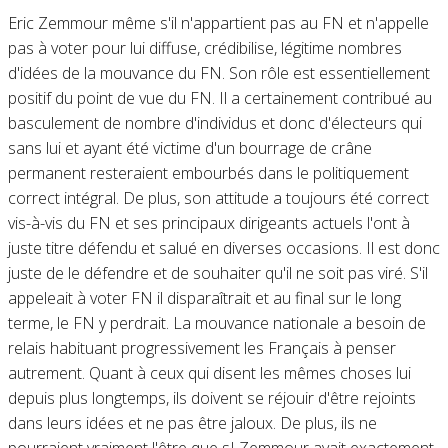
Eric Zemmour même s'il n'appartient pas au FN et n'appelle
pas à voter pour lui diffuse, crédibilise, légitime nombres
d'idées de la mouvance du FN. Son rôle est essentiellement
positif du point de vue du FN. Il a certainement contribué au
basculement de nombre d'individus et donc d'électeurs qui
sans lui et ayant été victime d'un bourrage de crâne
permanent resteraient embourbés dans le politiquement
correct intégral. De plus, son attitude a toujours été correct
vis-à-vis du FN et ses principaux dirigeants actuels l'ont à
juste titre défendu et salué en diverses occasions. Il est donc
juste de le défendre et de souhaiter qu'il ne soit pas viré. S'il
appeleait à voter FN il disparaîtrait et au final sur le long
terme, le FN y perdrait. La mouvance nationale a besoin de
relais habituant progressivement les Français à penser
autrement. Quant à ceux qui disent les mêmes choses lui
depuis plus longtemps, ils doivent se réjouir d'être rejoints
dans leurs idées et ne pas être jaloux. De plus, ils ne
pourraient vraiment l'être que sI Zemmour avait exactement