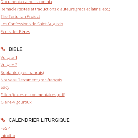
Documenta catholica omnia
Remacle (textes et traductions d'auteurs grecs et latins, etc.)
The Tertullian Project
Les Confessions de Saint Augustin
Ecrits des Pères
BIBLE
Vulgate 1
Vulgate 2
Septante (grec-français)
Nouveau Testament grec-français
Sacy
Fillion (textes et commentaires, pdf)
Glaire-Vigouroux
CALENDRIER LITURGIQUE
FSSP
Introibo