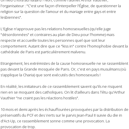
l'organisateur : "C'est une façon d'interpeller l'Église, de questionner la
religion sur la question de l'amour et du mariage entre gays et entre
lesbiennes".
L'Eglise n'approuve pas les relations homosexuelles (qu'elle juge
"désordonnées" et contraires au plan de Dieu pour l'homme) mais
respecte et accueille toutes les personnes quel que soit leur
comportement. Autant dire que ce "kiss in" contre l'homophobie devant la
cathédrale de Paris est particulièrement malvenu.
Etrangement, les extrémistes de la cause homosexuelle ne se rassemblent
pas devant la Grande mosquée de Paris. Or, c'est en pays musulmans (où
s'applique la Charia) que sont exécutés des homosexuels !
En réalité, les initiateurs de ce rassemblement savent qu'ils ne risquent
rien en se moquant des catholiques. On lit d'ailleurs dans Têtu qu'Arthur
Vauthier "ne craint pas les réactions hostiles".
10 mois et demi après les échauffourées provoquées par la distribution de
préservatifs du PCF et des Verts sur le parvis Jean-Paul II suivie du die in
d'Act-Up, ce rassemblement sonne comme une provocation. La
provocation de trop.