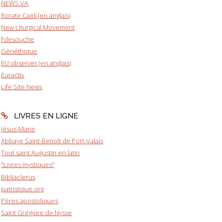
NEWS.VA
Rorate Caeli (en anglais)
New Liturgical Movement
Fdesouche
Gènéthique
EU observer (en anglais)
Euractiv
Life Site News
LIVRES EN LIGNE
Jésus-Marie
Abbaye Saint-Benoît de Port-Valais
Tout saint Augustin en latin
"Livres mystiques"
Bibliaclerus
patristique.org
Pères apostoliques
Saint Grégoire de Nysse