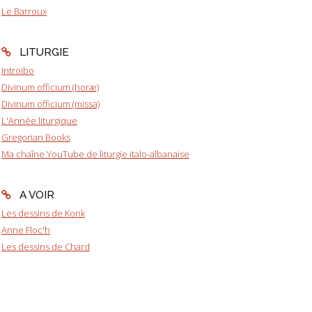
Le Barroux
LITURGIE
Introibo
Divinum officium (horæ)
Divinum officium (missa)
L'Année liturgique
Gregorian Books
Ma chaîne YouTube de liturgie italo-albanaise
A VOIR
Les dessins de Konk
Anne Floc'h
Les dessins de Chard