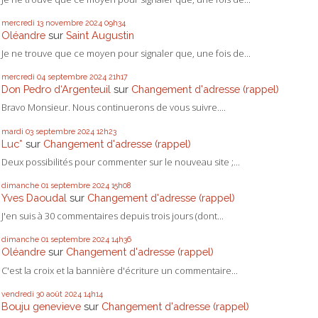
mercredi 13
novembre 2024
09h34
Oléandre
sur
Saint Augustin
Je ne trouve que ce moyen pour signaler que, une fois de...
mercredi 04
septembre 2024
21h17
Don Pedro d‘Argenteuil
sur
Changement d'adresse (rappel)
Bravo Monsieur. Nous continuerons de vous suivre....
mardi 03
septembre 2024
12h23
Luc*
sur
Changement d'adresse (rappel)
Deux possibilités pour commenter sur le nouveau site ;...
dimanche 01
septembre 2024
15h08
Yves Daoudal
sur
Changement d'adresse (rappel)
J'en suis à 30 commentaires depuis trois jours (dont...
dimanche 01
septembre 2024
14h36
Oléandre
sur
Changement d'adresse (rappel)
C'est la croix et la bannière d'écriture un commentaire...
vendredi 30
août 2024
14h14
Bouju genevieve
sur
Changement d'adresse (rappel)