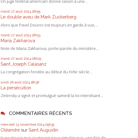
Un juge fédéral américain donne raison à une...
mardi 27
août 2024
16h55
Le double aveu de Mark Zuckerberg
Alors que Pavel Dourov est toujours en garde à vue,...
mardi 27
août 2024
16h53
Maria Zakharova
Note de Maria Zakharova, porte-parole du ministère...
mardi 27
août 2024
06h05
Saint Joseph Calasanz
La congrégation fondée au début du XVIIe siècle...
lundi 26
août 2024
18h36
La persécution
Zelensky a signé et promulgué samedi la loi interdisant...
COMMENTAIRES RÉCENTS
mercredi 13
novembre 2024
09h35
Oléandre
sur
Saint Augustin
Je ne trouve que ce moyen pour signaler que, une fois de...