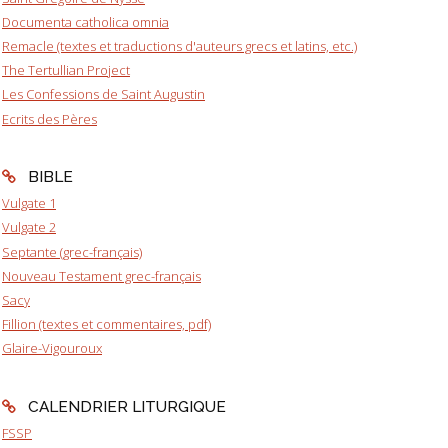
Documenta catholica omnia
Remacle (textes et traductions d'auteurs grecs et latins, etc.)
The Tertullian Project
Les Confessions de Saint Augustin
Ecrits des Pères
BIBLE
Vulgate 1
Vulgate 2
Septante (grec-français)
Nouveau Testament grec-français
Sacy
Fillion (textes et commentaires, pdf)
Glaire-Vigouroux
CALENDRIER LITURGIQUE
FSSP