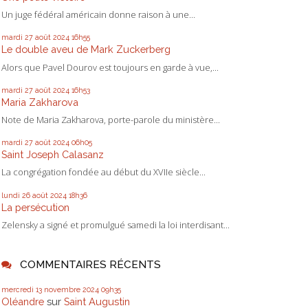
Un juge fédéral américain donne raison à une...
mardi 27
août 2024
16h55
Le double aveu de Mark Zuckerberg
Alors que Pavel Dourov est toujours en garde à vue,...
mardi 27
août 2024
16h53
Maria Zakharova
Note de Maria Zakharova, porte-parole du ministère...
mardi 27
août 2024
06h05
Saint Joseph Calasanz
La congrégation fondée au début du XVIIe siècle...
lundi 26
août 2024
18h36
La persécution
Zelensky a signé et promulgué samedi la loi interdisant...
COMMENTAIRES RÉCENTS
mercredi 13
novembre 2024
09h35
Oléandre
sur
Saint Augustin