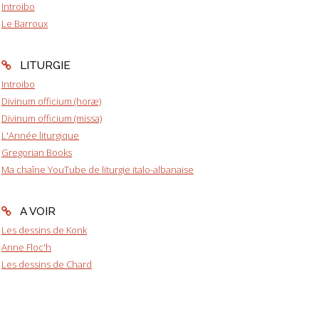
Introibo
Le Barroux
LITURGIE
Introibo
Divinum officium (horæ)
Divinum officium (missa)
L'Année liturgique
Gregorian Books
Ma chaîne YouTube de liturgie italo-albanaise
A VOIR
Les dessins de Konk
Anne Floc'h
Les dessins de Chard