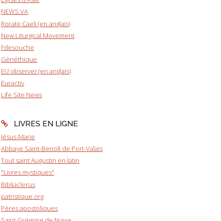
NEWS.VA
Rorate Caeli (en anglais)
New Liturgical Movement
Fdesouche
Gènéthique
EU observer (en anglais)
Euractiv
Life Site News
LIVRES EN LIGNE
Jésus-Marie
Abbaye Saint-Benoît de Port-Valais
Tout saint Augustin en latin
"Livres mystiques"
Bibliaclerus
patristique.org
Pères apostoliques
Saint Grégoire de Nysse