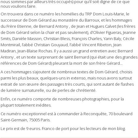
nous sommes par ailleurs très occupés) pour qu’il soit digne de ce que
nous voulions faire.
On trouvera dans ce numéro les homélies du TRP Dom Louis-Marie, le
successeur de Dom Gérard au monastère du Barroux, et les hommages
du Frère Etienne, de Bernard Antony , de Jean et Hugues Calvet (les frères
de Dom Gérard selon la chair et pas seulement), d’Olivier Figueras, Jeanne
Smits, Danièle Masson, Christian Bless, François Charles, Yann Baly, Cécile
Montmirail, l’abbé Christian Gouyaud, l'abbé Vincent Ribeton, Jean
Madiran, Jean-Blaise Rochas. Il y a aussi un grand entretien avec Bernard
Antony , et un texte surprenant de saint Bernard (qui était une des grandes
références de Dom Gérard) pleurant la mort de son frère Gérard...
A ces hommages s’ajoutent de nombreux textes de Dom Gérard, choisis
parmi les plus beaux, quelques-uns in extenso, mais nous avons surtout
extrait de son œuvre des passages très courts, qui sont autant de flashes
de lumière surnaturelle, ou de perles de chrétienté.
Enfin, ce numéro comporte de nombreuses photographies, pour la
plupart totalement inédites.
Ce numéro exceptionnel est à commander à Reconquête, 70 boulevard
Saint-Germain, 75005 Paris.
Le prix est de 9 euros. Franco de port pour les lecteurs de mon blog.